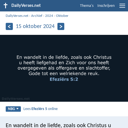
DailyVerses.net
Thema's
Inschrijven
DailyVerses.net
›
Archief
›
2024
›
Oktober
15 oktober 2024
Lees
Efeziërs 5
online
NBG
En wandelt in de liefde, zoals ook Christus u