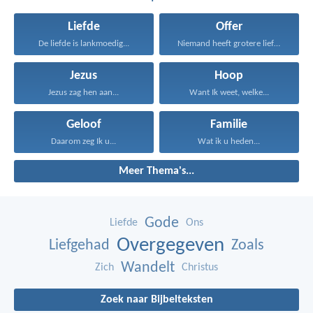
Liefde
Offer
De liefde is lankmoedig...
Niemand heeft grotere liefde...
Jezus
Hoop
Jezus zag hen aan...
Want Ik weet, welke...
Geloof
Familie
Daarom zeg Ik u...
Wat ik u heden...
Meer Thema's...
Gode
Liefde
Ons
Overgegeven
Liefgehad
Zoals
Wandelt
Zich
Christus
Zoek naar Bijbelteksten