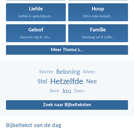
Liefde
Hoop
Liefde is: geduldig en...
Dit is mijn besluit...
Geloof
Familie
Daarom zeg ik: Als...
Vandaag zal ik jullie...
Meer Thema's...
Beloning
Slechte
Alleen
Hetzelfde
Stel
Nee
Jou
Bent
Doen
Zoek naar Bijbelteksten
Bijbeltekst van de dag