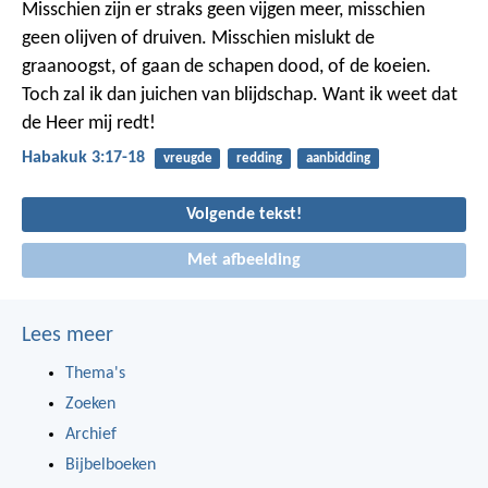
Misschien zijn er straks geen vijgen meer,
misschien
geen olijven of druiven.
Misschien mislukt de
graanoogst,
of gaan de schapen dood, of de koeien.
Toch zal ik dan juichen van blijdschap.
Want ik weet dat
de Heer mij redt!
Habakuk 3:17-18
vreugde
redding
aanbidding
Volgende tekst!
Met afbeelding
Lees meer
Thema's
Zoeken
Archief
Bijbelboeken