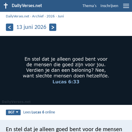
DailyVerses.net
Thema's
Inschrijven
DailyVerses.net
›
Archief
›
2026
›
Juni
13 juni 2026
Lees
Lucas 6
online
BGT
En stel dat je alleen goed bent voor de mensen