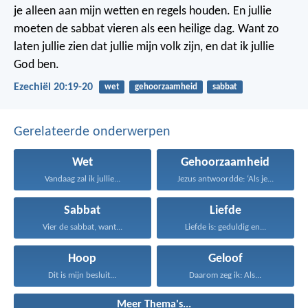
je alleen aan mijn wetten en regels houden. En jullie
moeten de sabbat vieren als een heilige dag. Want zo
laten jullie zien dat jullie mijn volk zijn, en dat ik jullie
God ben.
Ezechiël 20:19-20
wet
gehoorzaamheid
sabbat
Gerelateerde onderwerpen
Wet
Gehoorzaamheid
Vandaag zal ik jullie...
Jezus antwoordde: ‘Als je...
Sabbat
Liefde
Vier de sabbat, want...
Liefde is: geduldig en...
Hoop
Geloof
Dit is mijn besluit...
Daarom zeg ik: Als...
Meer Thema's...