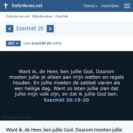
DailyVerses.net
Thema's
Inschrijven
DailyVerses.net
›
Bijbelboeken
›
Ezechiël
Ezechiël 20
Lees
Ezechiël 20
online
BGT
Want ik, de Heer, ben jullie God. Daarom moeten jullie