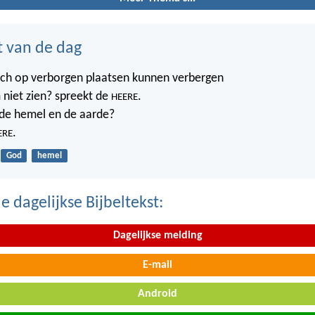
t van de dag
ich op verborgen plaatsen kunnen verbergen
 niet zien? spreekt de
.
HEERE
t de hemel en de aarde?
.
ERE
God
hemel
 dagelijkse Bijbeltekst:
Dagelijkse melding
E-mail
Android