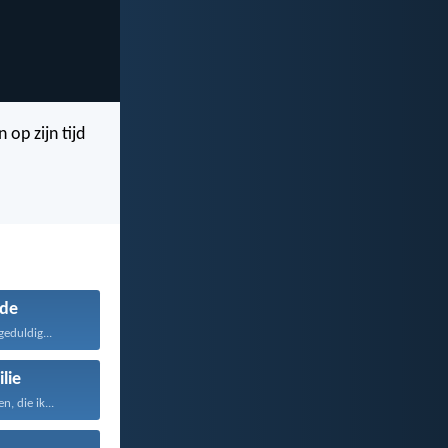
op zijn tijd
fde
geduldig...
lie
, die ik...