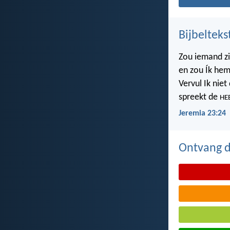
Bijbelteks
Zou iemand z
en zou Ík hem
Vervul Ik nie
spreekt de
HE
Jeremia 23:24
Ontvang de