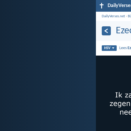
DailyVerse
DailyVerses.net
›
B
Eze
Lees
Ez
HSV