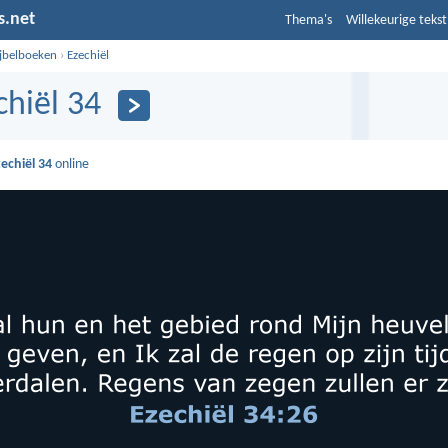
s.net
Thema's
Willekeurige tekst
ijbelboeken
›
Ezechiël
chiël 34
echiël 34
online