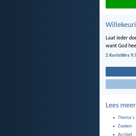
Willekeuri
Laat ieder
do
want God heef
2 Korintiërs 9:
Lees meer
Thema's
Zoeken
Archief