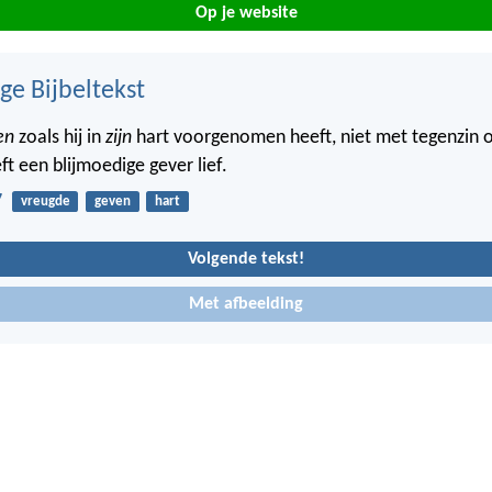
Op je website
ge Bijbeltekst
en
zoals hij in
zijn
hart voorgenomen heeft, niet met tegenzin o
t een blijmoedige gever lief.
7
vreugde
geven
hart
Volgende tekst!
Met afbeelding