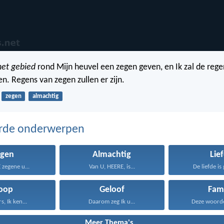
het gebied
rond Mijn heuvel een zegen geven, en Ik zal de regen 
n. Regens van zegen zullen er zijn.
zegen
almachtig
erde onderwerpen
egen
Almachtig
Lie
zegene u...
Van U, HEERE, is...
De liefde is 
oop
Geloof
Fami
s, Ik ken...
Daarom zeg Ik u...
Deze woorden
Meer Thema's...