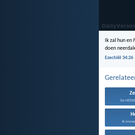
Ik zal hun en
doen neerdale
Ezechiël 34:26
Gerelate
Z
De HEERE 
H
Ik immer