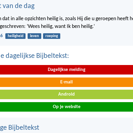
t van de dag
 dat in alle opzichten heilig is, zoals Hij die u geroepen heeft hei
eschreven: ‘Wees heilig, want Ik ben heilig.’
16
heiligheid
leven
roeping
 dagelijkse Bijbeltekst:
Dagelijkse melding
E-mail
Android
Op je website
ge Bijbeltekst