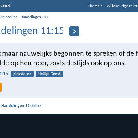
s.net
Thema's
Willekeurige tekst
ijbelboeken
›
Handelingen
›
11
delingen 11:15
g maar nauwelijks begonnen te spreken of de h
de op hen neer, zoals destijds ook op ons.
1:15
pinksteren
Heilige Geest
s
Handelingen 11
online