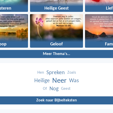
steren
Heilige Geest
Lie
oop
Geloof
Fami
Meer Thema's...
Spreken
Hen
Zoals
Neer
Heilige
Was
Nog
Of
Geest
Zoek naar Bijbelteksten