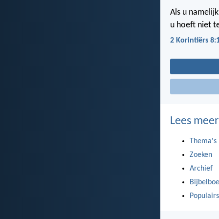
Als u namelij
u hoeft niet t
2 Korintiërs 8:
Lees meer
Thema's
Zoeken
Archief
Bijbelbo
Populairs