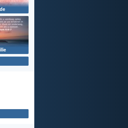
fde
lie