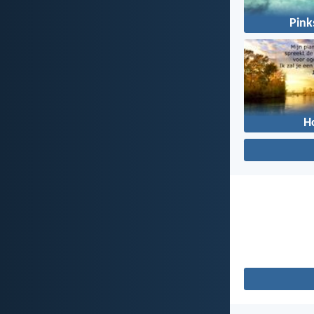
Pink
H