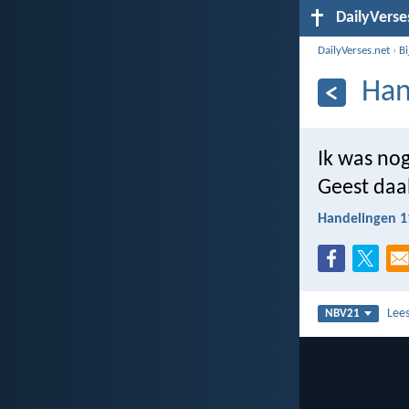
DailyVerse
DailyVerses.net
›
B
Han
Ik was no
Geest daal
Handelingen 1
Lee
NBV21