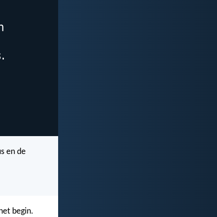
us en de
het begin.