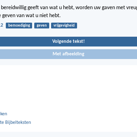
k bereidwillig geeft van wat u hebt, worden uw gaven met vre
e geven van wat u niet hebt.
12
bemoediging
geven
vrijgevigheid
Volgende tekst!
Met afbeelding
eken
te Bijbelteksten