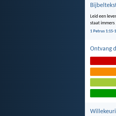
Bijbelteks
Leid een leven
staat immers g
1 Petrus 1:15-
Ontvang de
Willekeuri