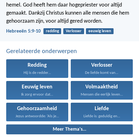
hemel. God heeft hem daar hogepriester voor altijd
gemaakt. Dankzij Christus kunnen alle mensen die hem
gehoorzaam zijn, voor altijd gered worden.
Hebreeën 5:9-10
redding
Verlosser
eeuwig leven
Gerelateerde onderwerpen
Redding
Verlosser
Hij is de redder...
De liefde komt van...
Eeuwig leven
Volmaaktheid
Ik zorg ervoor dat...
Mensen die eerlijk leven...
Gehoorzaamheid
Liefde
Jezus antwoordde: ‘Als je...
Liefde is: geduldig en...
Meer Thema's...