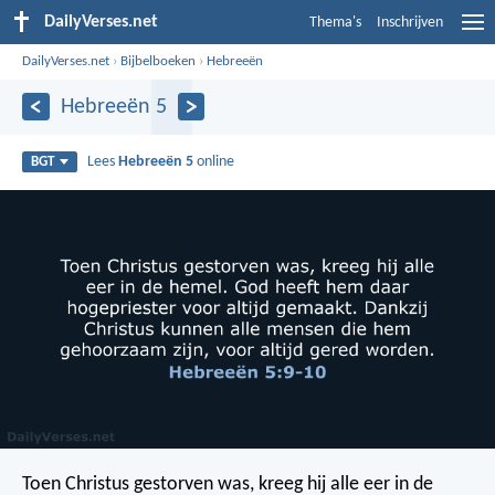
DailyVerses.net
Thema's
Inschrijven
DailyVerses.net
›
Bijbelboeken
›
Hebreeën
Hebreeën 5
Lees
Hebreeën 5
online
BGT
Toen Christus gestorven was, kreeg hij alle eer in de