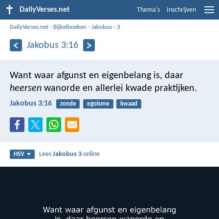
DailyVerses.net
Thema's
Inschrijven
DailyVerses.net
›
Bijbelboeken
›
Jakobus
›
3
Jakobus 3:16
Want waar afgunst en eigenbelang is, daar
heersen
wanorde en allerlei kwade praktijken.
Jakobus 3:16
zonde
egoisme
kwaad
Lees
Jakobus 3
online
HSV