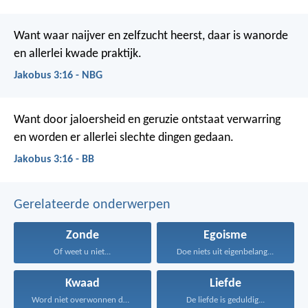
Want waar naijver en zelfzucht heerst, daar is wanorde
en allerlei kwade praktijk.
Jakobus 3:16 - NBG
Want door jaloersheid en geruzie ontstaat verwarring
en worden er allerlei slechte dingen gedaan.
Jakobus 3:16 - BB
Gerelateerde onderwerpen
Zonde
Egoisme
Of weet u niet...
Doe niets uit eigenbelang...
Kwaad
Liefde
Word niet overwonnen door...
De liefde is geduldig...