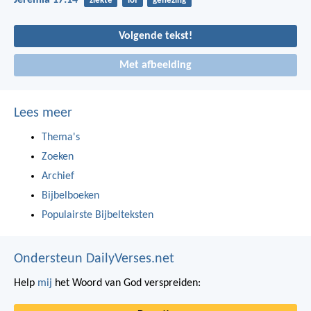
Jeremia 17:14
ziekte
lof
genezing
Volgende tekst!
Met afbeelding
Lees meer
Thema's
Zoeken
Archief
Bijbelboeken
Populairste Bijbelteksten
Ondersteun DailyVerses.net
Help
mij
het Woord van God verspreiden: