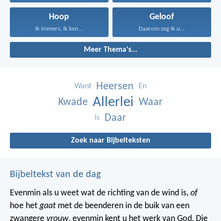
Hoop
Geloof
Ik immers, Ik ken...
Daarom zeg Ik u...
Meer Thema's...
Heersen
Want
En
Allerlei
Kwade
Waar
Daar
Is
Zoek naar Bijbelteksten
Bijbeltekst van de dag
Evenmin als u weet wat de richting van de wind is,
of
hoe het
gaat
met de beenderen in de buik van een
zwangere
vrouw
, evenmin kent u het werk van God, Die