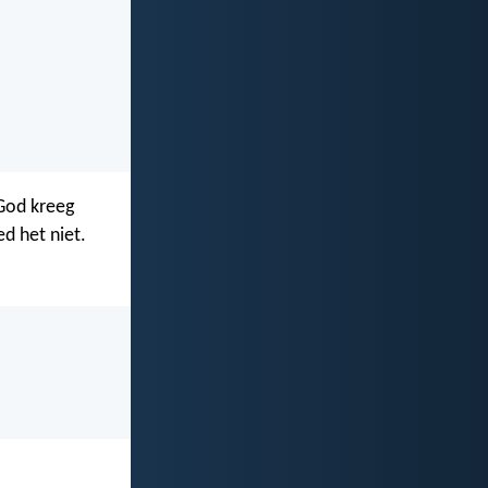
 God kreeg
d het niet.