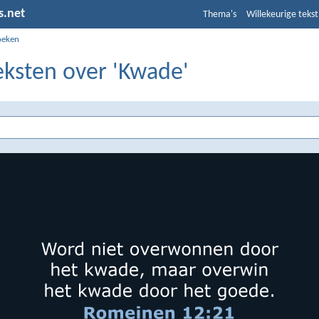
s.net
Thema's
Willekeurige tekst
oeken
eksten over 'Kwade'