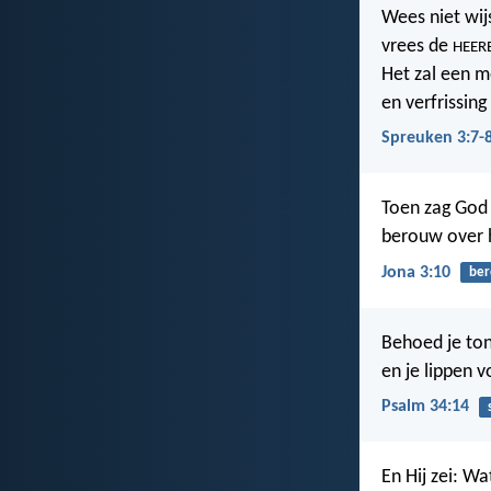
Wees niet wijs
vrees de
HEER
Het zal een me
en verfrissin
Spreuken 3:7-
Toen zag God 
berouw over h
Jona 3:10
be
Behoed je to
en je lippen 
Psalm 34:14
En Hij zei: W