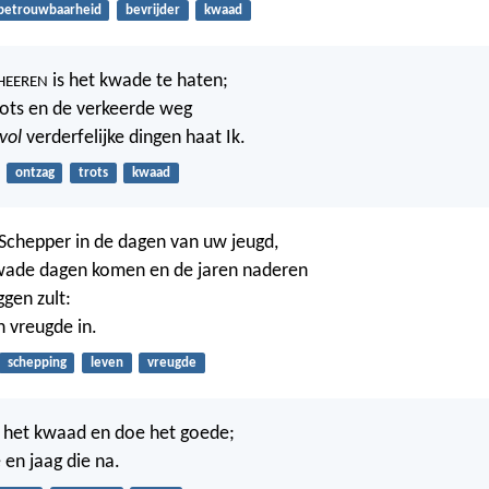
betrouwbaarheid
bevrijder
kwaad
is het kwade te haten;
HEEREN
ots en de verkeerde weg
vol
verderfelijke dingen haat Ik.
ontzag
trots
kwaad
Schepper in de dagen van uw jeugd,
wade dagen komen en de jaren naderen
gen zult:
n vreugde in.
schepping
leven
vreugde
n het kwaad en doe het goede;
 en jaag die na.