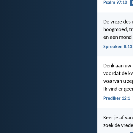
Psalm 97:10
De vreze des
hoogmoed, tr
en een mond
Spreuken 8:13
Denk aan uw 
voordat de k
waarvan u zeg
Ik vind er gee
Prediker 12:1
Keer je af va
zoek de vrede