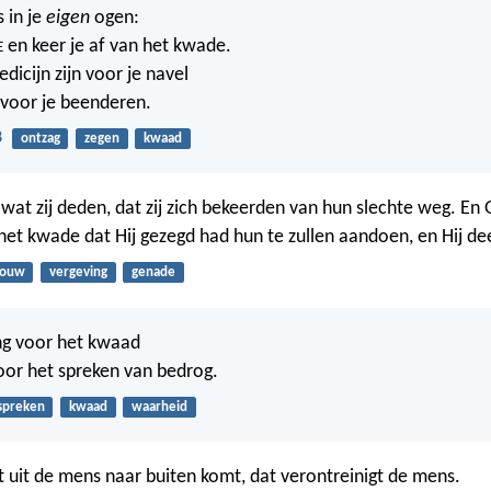
 in je
eigen
ogen:
en keer je af van het kwade.
E
dicijn zijn voor je navel
g voor je beenderen.
8
ontzag
zegen
kwaad
wat zij deden, dat zij zich bekeerden van hun slechte weg. En
et kwade dat Hij gezegd had hun te zullen aandoen, en Hij dee
rouw
vergeving
genade
ng voor het kwaad
voor het spreken van bedrog.
spreken
kwaad
waarheid
at uit de mens naar buiten komt, dat verontreinigt de mens.