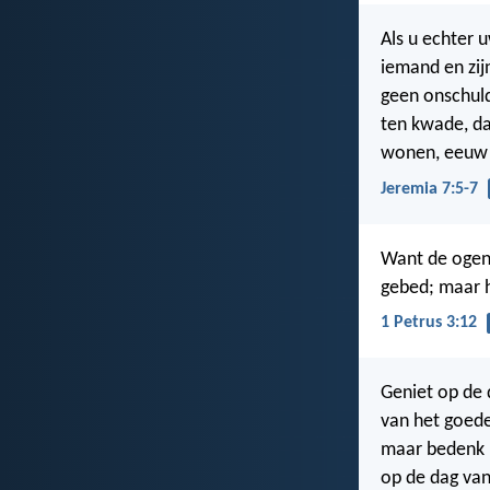
Als u echter 
iemand en zij
geen onschuld
ten kwade, dan
wonen, eeuw 
Jeremia 7:5-7
Want de ogen
gebed; maar h
1 Petrus 3:12
Geniet op de
van het goede
maar bedenk
op de dag va