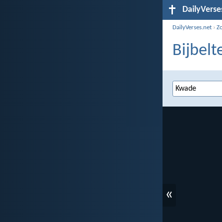
DailyVerse
DailyVerses.net
›
Z
Bijbelt
«