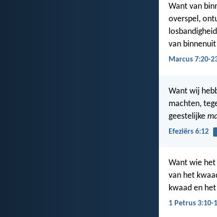
Want van binn
overspel, ont
losbandigheid
van binnenuit
Marcus 7:20-2
Want wij hebb
machten, tege
geestelijke
ma
Efeziërs 6:12
Want wie het 
van het kwaad
kwaad en het 
1 Petrus 3:10-