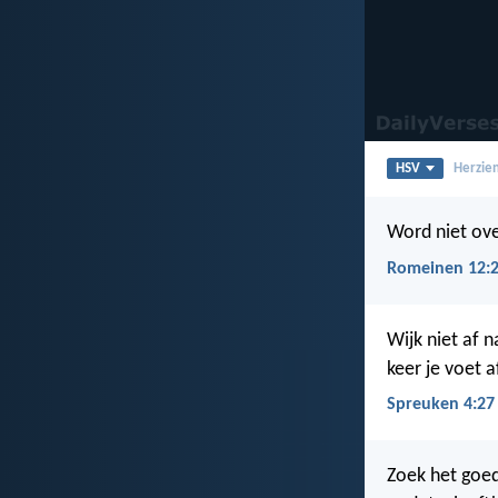
HSV
Herzien
Word niet ov
Romeinen 12:
Wijk niet af n
keer je voet 
Spreuken 4:27
Zoek het goed