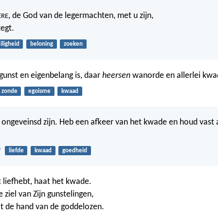
, de God van de legermachten, met u zijn,
ERE
egt.
iligheid
beloning
zoeken
unst en eigenbelang is, daar
heersen
wanorde en allerlei kwad
zonde
egoisme
kwaad
e ongeveinsd zijn. Heb een afkeer van het kwade en houd vast 
9
liefde
kwaad
goedheid
liefhebt, haat het kwade.
E
 ziel van Zijn gunstelingen,
uit de hand van de goddelozen.