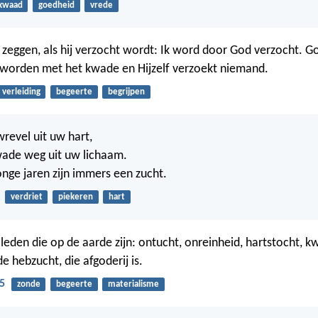
kwaad
goedheid
vrede
zeggen, als hij verzocht wordt: Ik word door God verzocht. 
 worden met het kwade en Hijzelf verzoekt niemand.
verleiding
begeerte
begrijpen
revel uit uw hart,
wade weg uit uw lichaam.
onge jaren zijn immers een zucht.
verdriet
piekeren
hart
eden die op de aarde zijn: ontucht, onreinheid, hartstocht, 
e hebzucht, die afgoderij is.
5
zonde
begeerte
materialisme