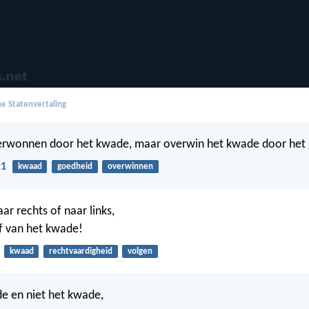
e Statenvertaling
erwonnen door het kwade, maar overwin het kwade door het
21
kwaad
goedheid
overwinnen
aar rechts of naar links,
af van het kwade!
kwaad
rechtvaardigheid
volgen
e en niet het kwade,