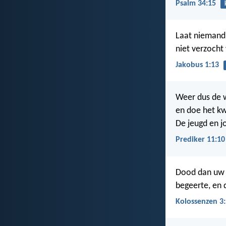
Psalm 34:15
Laat niemand 
niet verzocht
Jakobus 1:13
Weer dus de w
en doe het k
De jeugd en j
Prediker 11:10
Dood dan uw l
begeerte, en d
Kolossenzen 3: