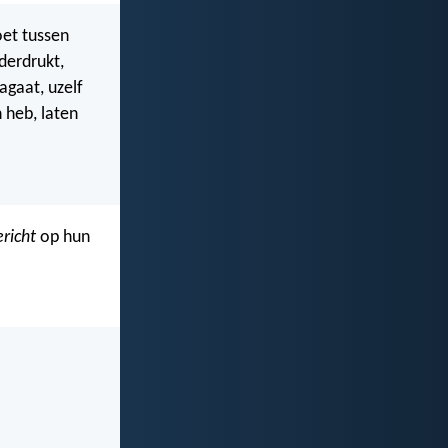
oet tussen
derdrukt,
agaat, uzelf
 heb, laten
ericht
op hun