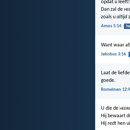
opdat u leeft!
Dan zal de
HE
zoals u
altijd
z
Amos 5:14
he
Want waar afg
Jakobus 3:16
Laat de liefd
goede.
Romeinen 12:
U die de
HEER
Hij bewaart de
Hij redt hen 