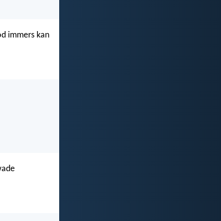
God immers kan
kwade