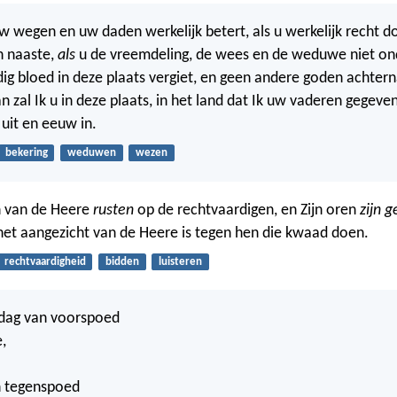
uw wegen en uw daden werkelijk betert, als u werkelijk recht d
n naaste,
als
u de vreemdeling, de wees en de weduwe niet on
ig bloed in deze plaats vergiet, en geen andere goden achtern
 zal Ik u in deze plaats, in het land dat Ik uw vaderen gegeven
uit en eeuw in.
bekering
weduwen
wezen
 van de Heere
rusten
op de rechtvaardigen, en Zijn oren
zijn g
et aangezicht van de Heere is tegen hen die kwaad doen.
rechtvaardigheid
bidden
luisteren
 dag van voorspoed
,
n tegenspoed