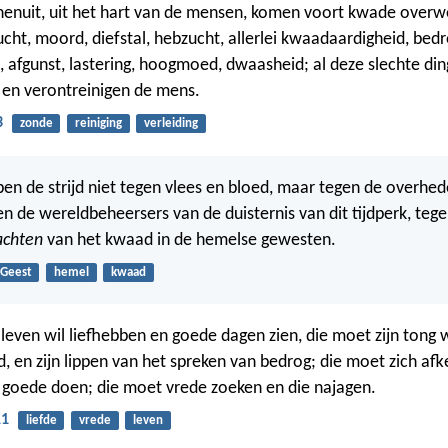
enuit, uit het hart van de mensen, komen voort kwade overwe
ucht, moord, diefstal, hebzucht, allerlei kwaadaardigheid, bedr
, afgunst, lastering, hoogmoed, dwaasheid; al deze slechte d
 en verontreinigen de mens.
3
zonde
reiniging
verleiding
en de strijd niet tegen vlees en bloed, maar tegen de overhed
n de wereldbeheersers van de duisternis van dit tijdperk, teg
chten
van het kwaad in de hemelse gewesten.
Geest
hemel
kwaad
leven wil liefhebben en goede dagen zien, die moet zijn ton
, en zijn lippen van het spreken van bedrog; die moet zich afk
goede doen; die moet vrede zoeken en die najagen.
11
liefde
vrede
leven