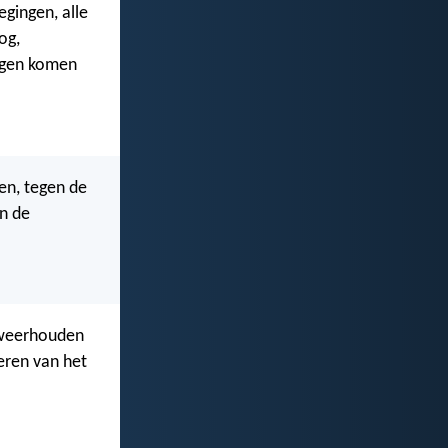
gingen, alle
og,
ingen komen
en, tegen de
en de
g weerhouden
eren van het