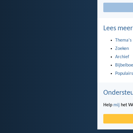
Lees meer
Thema's
Zoeken
Archief
Bijbelbo
Populairs
Ondersteu
Help
mij
het Wo