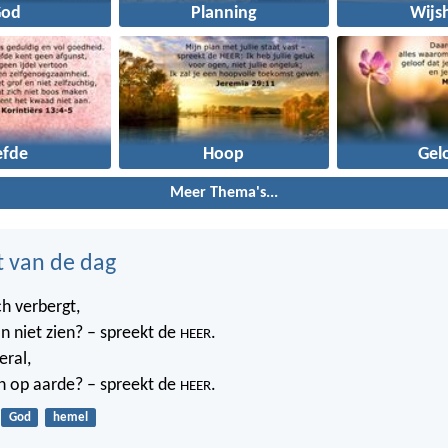
God
Planning
Wijs
efde
Hoop
Gel
Meer Thema's...
t van de dag
ch verbergt,
n niet zien? – spreekt de
.
HEER
eral,
n op aarde? – spreekt de
.
HEER
God
hemel