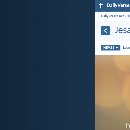
DailyVerse
DailyVerses.net
›
B
Jes
Lee
NBV21