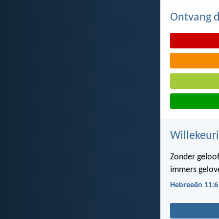
Ontvang de
Willekeuri
Zonder geloof
immers gelove
Hebreeën 11:6