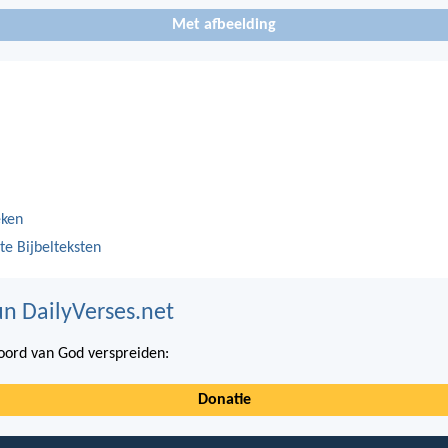
Met afbeelding
eken
te Bijbelteksten
n DailyVerses.net
ord van God verspreiden:
Donatie