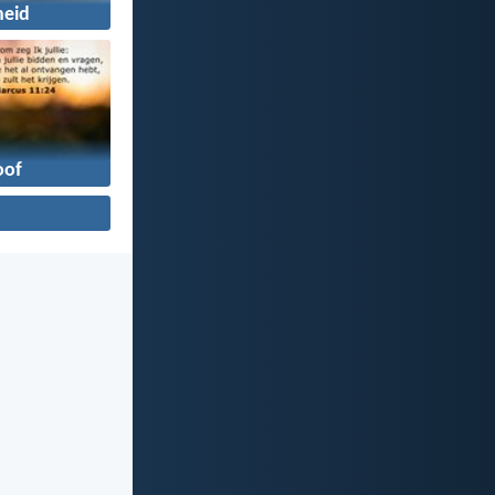
heid
oof