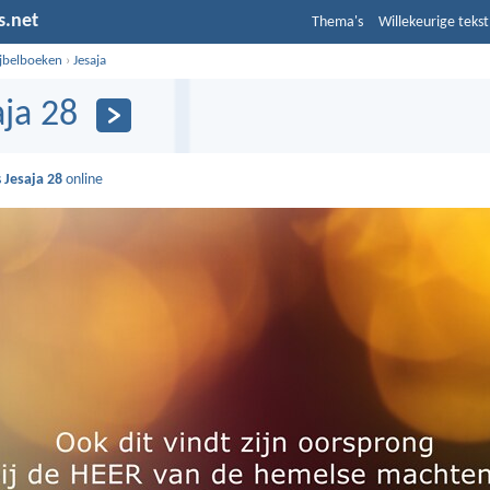
s.net
Thema's
Willekeurige tekst
ijbelboeken
›
Jesaja
aja 28
s
Jesaja 28
online