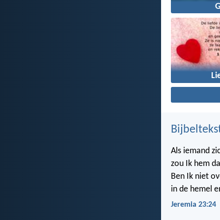
Li
Bijbelteks
Als iemand zi
zou Ik hem da
Ben Ik niet ov
in de hemel e
Jeremia 23:24