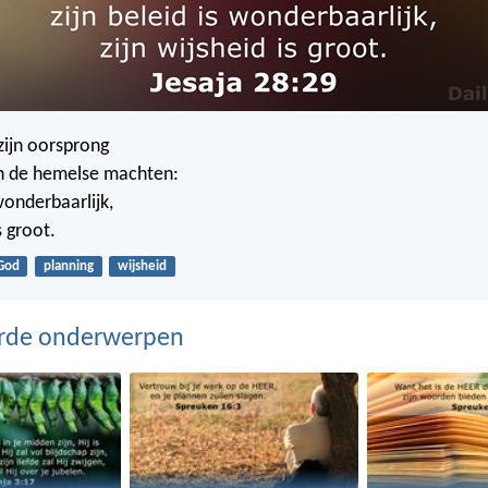
zijn oorsprong
 de hemelse machten:
 wonderbaarlijk,
s groot.
God
planning
wijsheid
erde onderwerpen