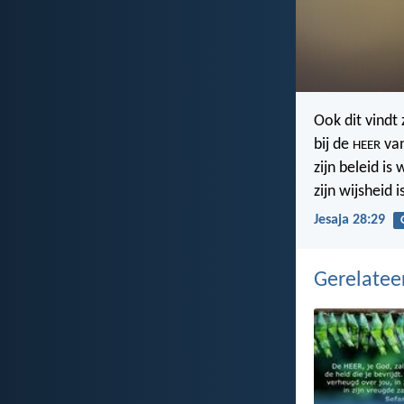
Ook dit vindt 
bij de
van
HEER
zijn beleid is
zijn wijsheid i
Jesaja 28:29
Gerelate