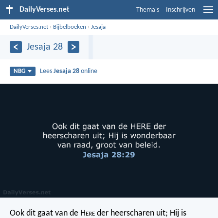
DailyVerses.net
Thema's
Inschrijven
DailyVerses.net
›
Bijbelboeken
›
Jesaja
Jesaja 28
Lees
Jesaja 28
online
NBG
Ook dit gaat van de H
ere
der heerscharen uit; Hij is