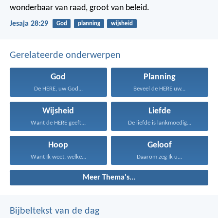
wonderbaar van raad, groot van beleid.
Jesaja 28:29
God
planning
wijsheid
Gerelateerde onderwerpen
God
Planning
De HERE, uw God...
Beveel de HERE uw...
Wijsheid
Liefde
Want de HERE geeft...
De liefde is lankmoedig...
Hoop
Geloof
Want Ik weet, welke...
Daarom zeg Ik u...
Meer Thema's...
Bijbeltekst van de dag