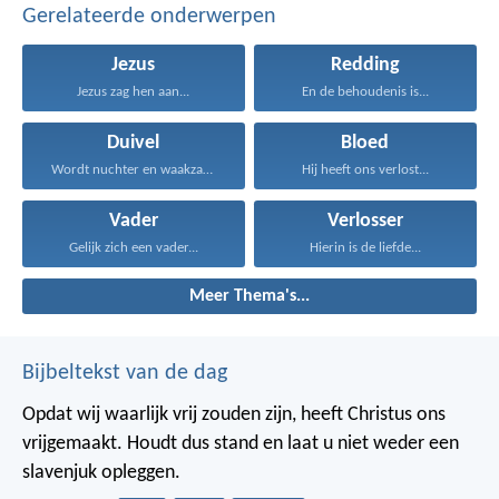
Gerelateerde onderwerpen
Jezus
Redding
Jezus zag hen aan...
En de behoudenis is...
Duivel
Bloed
Wordt nuchter en waakzaam...
Hij heeft ons verlost...
Vader
Verlosser
Gelijk zich een vader...
Hierin is de liefde...
Meer Thema's...
Bijbeltekst van de dag
Opdat wij waarlijk vrij zouden zijn, heeft Christus ons
vrijgemaakt. Houdt dus stand en laat u niet weder een
slavenjuk opleggen.