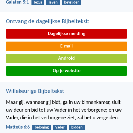
Galaten 5:1
Jezus
leven
bevrijder
Ontvang de dagelijkse Bijbeltekst:
Dagelijkse melding
E-mail
Android
Op je website
Willekeurige Bijbeltekst
Maar gij, wanneer gij bidt, ga in uw binnenkamer, sluit
uw deur en bid tot uw Vader in het verborgene; en uw
Vader, die in het verborgene ziet, zal het u vergelden.
Matteüs 6:6
beloning
Vader
bidden