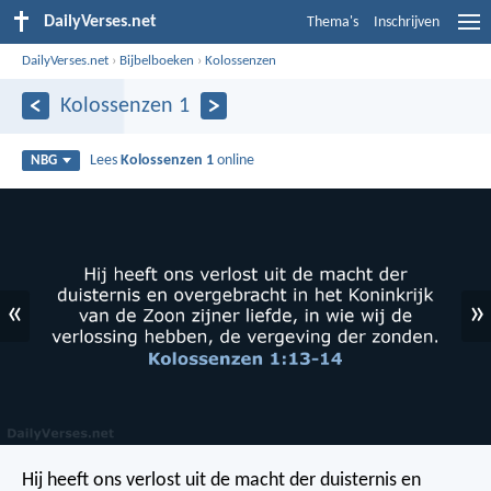
DailyVerses.net
Thema's
Inschrijven
DailyVerses.net
›
Bijbelboeken
›
Kolossenzen
Kolossenzen 1
Lees
Kolossenzen 1
online
NBG
«
»
Hij heeft ons verlost uit de macht der duisternis en