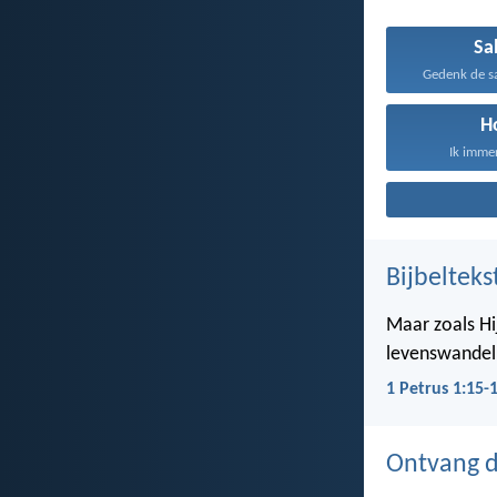
Sa
Gedenk de sa
H
Ik immer
Bijbelteks
Maar zoals Hij
levenswandel,
1 Petrus 1:15-
Ontvang de