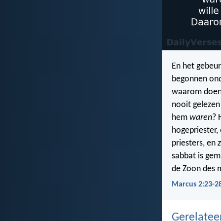
En het gebeur
begonnen onde
waarom doen 
nooit gelezen 
hem
waren
? 
hogepriester,
priesters, en
sabbat is gem
de Zoon des m
Marcus 2:23-2
Gerelate