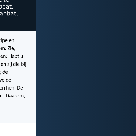
cipelen
m: Zie,
hen: Hebt u
n zij die bij
, de
ve de
gen hen: De
bat. Daarom,