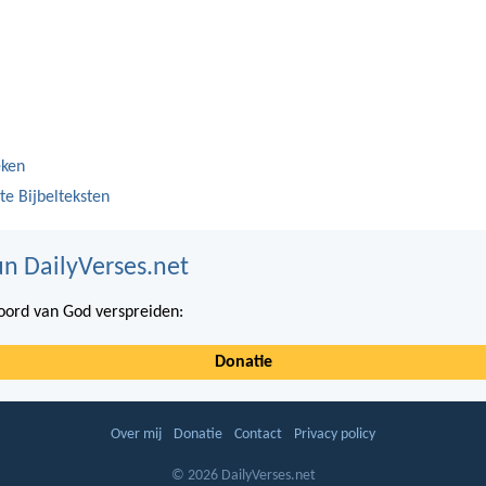
eken
te Bijbelteksten
n DailyVerses.net
ord van God verspreiden:
Donatie
Over mij
Donatie
Contact
Privacy policy
© 2026 DailyVerses.net