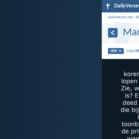
DailyVerse
DailyVerses.net
›
B
Mar
Lees
M
HSV