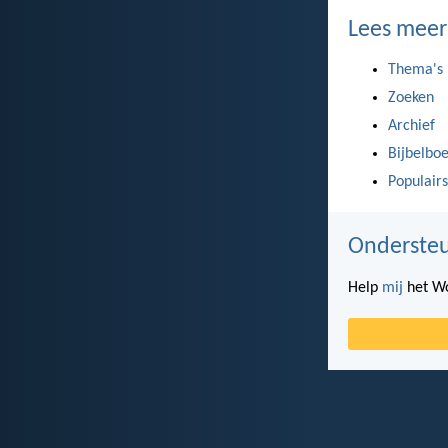
Lees meer
Thema's
Zoeken
Archief
Bijbelbo
Populairs
Ondersteu
Help
mij
het Wo