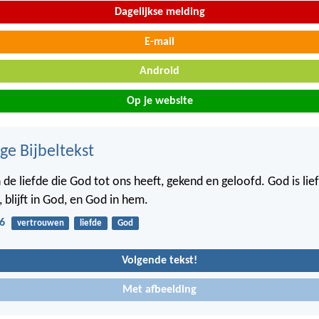
Dagelijkse melding
E-mail
Android
Op je website
ge Bijbeltekst
de liefde die God tot ons heeft, gekend en geloofd. God is lie
t, blijft in God, en God in hem.
6
vertrouwen
liefde
God
Volgende tekst!
Met afbeelding