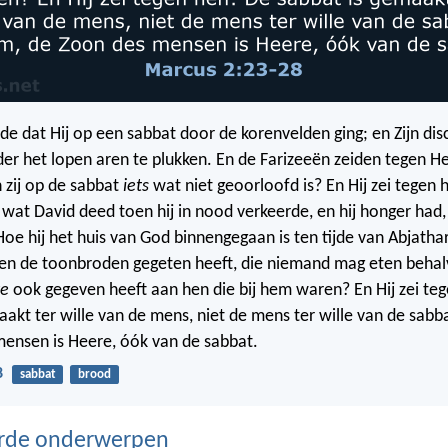
de dat Hij op een sabbat door de korenvelden ging; en Zijn dis
r het lopen aren te plukken. En de Farizeeën zeiden tegen He
zij op de sabbat
iets
wat niet geoorloofd is? En Hij zei tegen 
wat David deed toen hij in nood verkeerde, en hij honger had, e
Hoe hij het huis van God binnengegaan is ten tijde van Abjathar
 en de toonbroden gegeten heeft, die niemand mag eten behal
ze
ook gegeven heeft aan hen die bij hem waren? En Hij zei te
aakt ter wille van de mens, niet de mens ter wille van de sab
ensen is Heere, óók van de sabbat.
8
sabbat
brood
erde onderwerpen