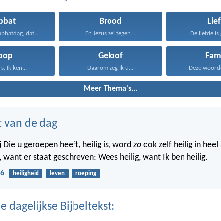
bbat
Brood
Lie
bbatdag, dat...
En Jezus zei tegen...
De liefde is 
oop
Geloof
Fami
s, Ik ken...
Daarom zeg Ik u...
Deze woorden
Meer Thema's...
t van de dag
 Die u geroepen heeft, heilig is, word
zo
ook zelf heilig in heel
 want er staat geschreven: Wees heilig, want Ik ben heilig.
16
heiligheid
leven
roeping
 dagelijkse Bijbeltekst: