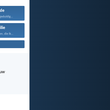
fde
geduldig...
lie
, die ik...
uw