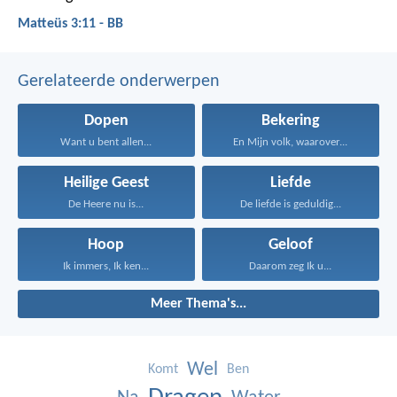
Matteüs 3:11 - BB
Gerelateerde onderwerpen
Dopen
Bekering
Want u bent allen...
En Mijn volk, waarover...
Heilige Geest
Liefde
De Heere nu is...
De liefde is geduldig...
Hoop
Geloof
Ik immers, Ik ken...
Daarom zeg Ik u...
Meer Thema's...
Wel
Komt
Ben