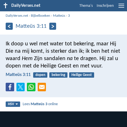
DailyVerses.net
Thema's
Inschrijven
DailyVerses.net
›
Bijbelboeken
›
Matteüs
›
3
Matteüs 3:11
Ik doop u wel met water tot bekering, maar Hij
Die na mij komt, is sterker dan ik; ik ben het niet
waard
Hem
Zijn sandalen
na
te dragen. Hij zal u
dopen met de Heilige Geest en met vuur.
Matteüs 3:11
dopen
bekering
Heilige Geest
Lees
Matteüs 3
online
HSV