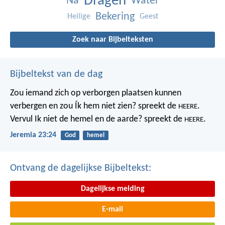
Dragen
Na
Water
Bekering
Heilige
Geest
Zoek naar Bijbelteksten
Bijbeltekst van de dag
Zou iemand zich op verborgen plaatsen kunnen
verbergen
en zou Ík hem niet zien? spreekt de
.
HEERE
Vervul Ik niet de hemel en de aarde?
spreekt de
.
HEERE
Jeremia 23:24
God
hemel
Ontvang de dagelijkse Bijbeltekst:
Dagelijkse melding
E-mail