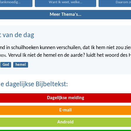
s lankmoedig...
Want Ik weet, welke...
Daarom zeg
Meer Thema's...
t van de dag
nd in schuilhoeken kunnen verschuilen, dat Ik hem niet zou zien
ren
. Vervul Ik niet de hemel en de aarde? luidt het woord des 
God
hemel
 dagelijkse Bijbeltekst:
Dagelijkse melding
E-mail
Android