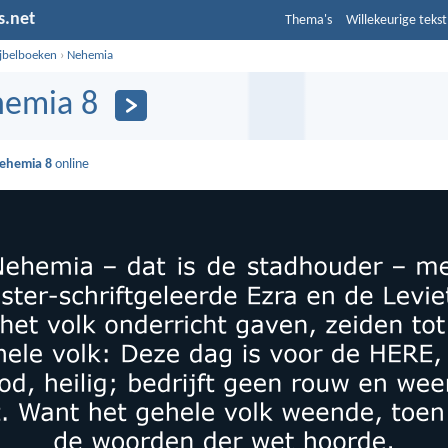
s.net
Thema's
Willekeurige tekst
ijbelboeken
›
Nehemia
emia 8
ehemia 8
online