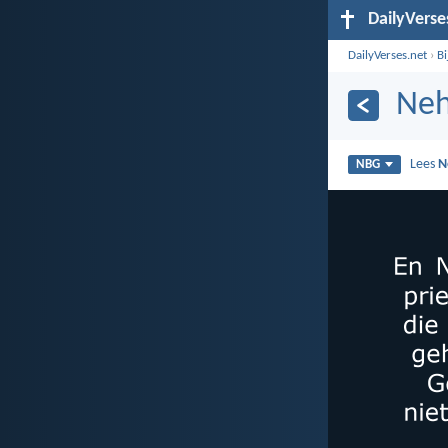
DailyVerse
DailyVerses.net
›
B
Neh
Lees
N
NBG