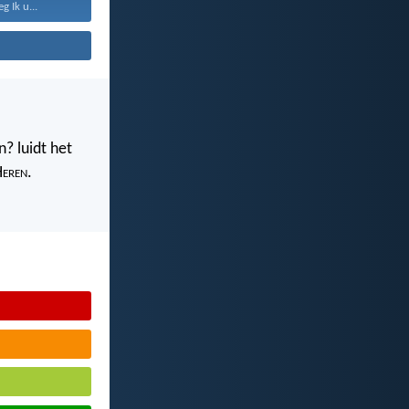
 Ik u...
? luidt het
H
eren
.