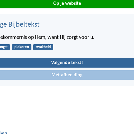
Op je website
ge Bijbeltekst
bekommernis op Hem, want Hij zorgt voor u.
angst
piekeren
zwakheid
Volgende tekst!
Met afbeelding
eken