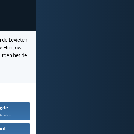
n de Levieten,
de H
ere
, uw
, toen het de
gde
te allen...
oof