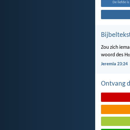
De liefde i
Bijbelteks
Zou zich iema
woord des H
e
Jeremia 23:24
Ontvang de