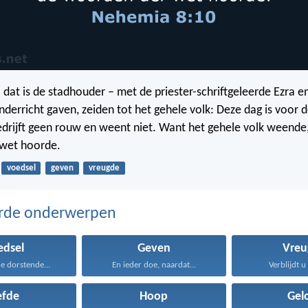
dat is de stadhouder – met de priester-schriftgeleerde Ezra e
nderricht gaven, zeiden tot het gehele volk: Deze dag is voor 
bedrijft geen rouw en weent niet. Want het gehele volk weende
wet hoorde.
voedsel
geven
vreugde
erde onderwerpen
edsel
Geven
Vreu
e dorstende...
En ieder doe, naardat...
Verblijdt u 
efde
Hoop
Gel