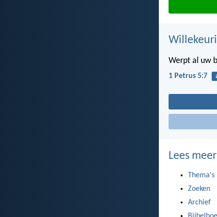
Willekeuri
Werpt al uw 
1 Petrus 5:7
Lees meer
Thema's
Zoeken
Archief
Bijbelbo