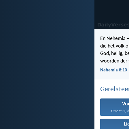
En Nehemia – 
die het volk o
God, heilig; 
woorden der 
Nehemia 8:10
Gerelate
Vo
Omdat Hij d
Li