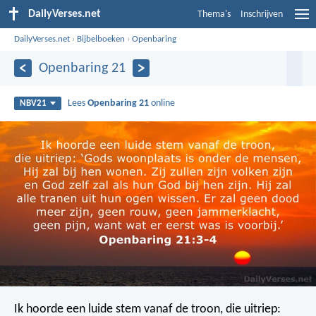
DailyVerses.net
Thema's
Inschrijven
DailyVerses.net
›
Bijbelboeken
›
Openbaring
Openbaring 21
Lees
Openbaring 21
online
NBV21
Ik hoorde een luide stem vanaf de troon, die uitriep: