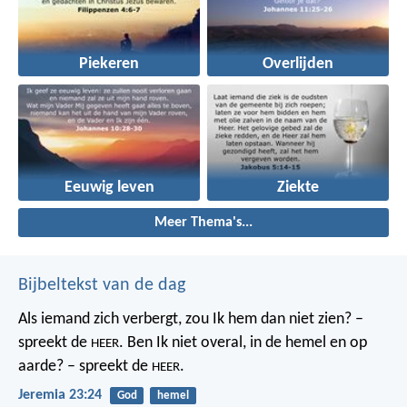
Piekeren
Overlijden
Eeuwig leven
Ziekte
Meer Thema's...
Bijbeltekst van de dag
Als iemand zich verbergt,
zou Ik hem dan niet zien? –
spreekt de
.
Ben Ik niet overal,
in de hemel en op
HEER
aarde? – spreekt de
.
HEER
Jeremia 23:24
God
hemel