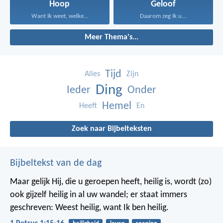
Hoop
Geloof
Want Ik weet, welke...
Daarom zeg Ik u...
Meer Thema's...
Tijd
Alles
Zijn
Ding
Ieder
Onder
Hemel
Heeft
En
Zoek naar Bijbelteksten
Bijbeltekst van de dag
Maar gelijk Hij, die u geroepen heeft, heilig is, wordt (zo)
ook gijzelf heilig in al uw wandel; er staat immers
geschreven: Weest heilig, want Ik ben heilig.