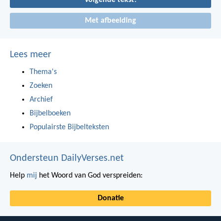
Volgende tekst!
Met afbeelding
Lees meer
Thema's
Zoeken
Archief
Bijbelboeken
Populairste Bijbelteksten
Ondersteun DailyVerses.net
Help
mij
het Woord van God verspreiden:
Donatie