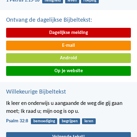
1 Petrus 1:15-16
heiligheid
leven
roeping
Ontvang de dagelijkse Bijbeltekst:
Dagelijkse melding
E-mail
Android
Op je website
Willekeurige Bijbeltekst
Ik leer en onderwijs u aangaande de weg die gij gaan
moet;
Ik raad u; mijn oog is op u.
Psalm 32:8
bemoediging
begrijpen
leren