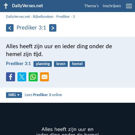
DailyVerses.net
Thema's
Inschrijven
DailyVerses.net
›
Bijbelboeken
›
Prediker
›
3
Prediker 3:1
Alles heeft zijn uur en ieder ding onder de
hemel zijn tijd.
Prediker 3:1
planning
leven
hemel
Lees
Prediker 3
online
NBG