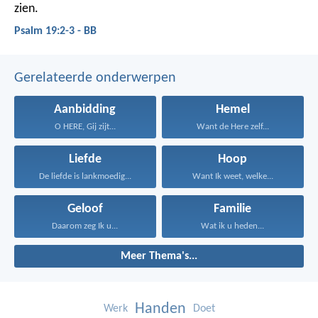
zien.
Psalm 19:2-3 - BB
Gerelateerde onderwerpen
Aanbidding
Hemel
O HERE, Gij zijt...
Want de Here zelf...
Liefde
Hoop
De liefde is lankmoedig...
Want Ik weet, welke...
Geloof
Familie
Daarom zeg Ik u...
Wat ik u heden...
Meer Thema's...
Handen
Werk
Doet