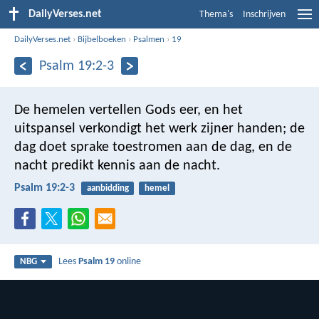
DailyVerses.net
Thema's
Inschrijven
DailyVerses.net
›
Bijbelboeken
›
Psalmen
›
19
Psalm 19:2-3
De hemelen vertellen Gods eer,
en het
uitspansel verkondigt het werk zijner handen;
de
dag doet sprake toestromen aan de dag,
en de
nacht predikt kennis aan de nacht.
Psalm 19:2-3
aanbidding
hemel
Lees
Psalm 19
online
NBG