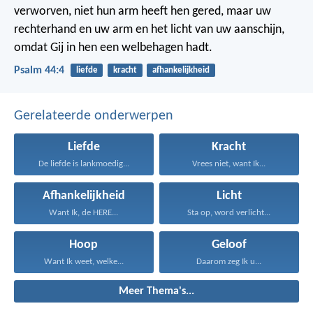
verworven,
niet hun arm heeft hen gered,
maar uw
rechterhand en uw arm en het licht van uw aanschijn,
omdat Gij in hen een welbehagen hadt.
Psalm 44:4
liefde
kracht
afhankelijkheid
Gerelateerde onderwerpen
Liefde
Kracht
De liefde is lankmoedig...
Vrees niet, want Ik...
Afhankelijkheid
Licht
Want Ik, de HERE...
Sta op, word verlicht...
Hoop
Geloof
Want Ik weet, welke...
Daarom zeg Ik u...
Meer Thema's...