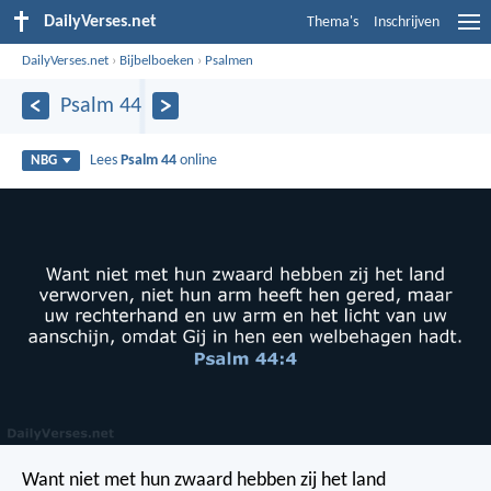
DailyVerses.net
Thema's
Inschrijven
DailyVerses.net
›
Bijbelboeken
›
Psalmen
Psalm 44
Lees
Psalm 44
online
NBG
Want niet met hun zwaard hebben zij het land