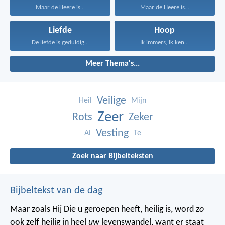
Maar de Heere is...
Maar de Heere is...
Liefde
Hoop
De liefde is geduldig...
Ik immers, Ik ken...
Meer Thema's...
Veilige
Heil
Mijn
Zeer
Rots
Zeker
Vesting
Al
Te
Zoek naar Bijbelteksten
Bijbeltekst van de dag
Maar zoals Hij Die u geroepen heeft, heilig is, word
zo
ook zelf heilig in heel
uw
levenswandel, want er staat