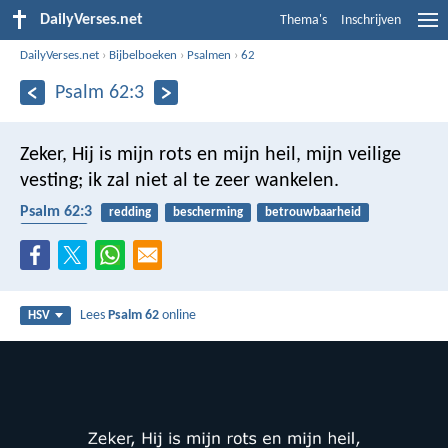
DailyVerses.net
Thema's
Inschrijven
DailyVerses.net
›
Bijbelboeken
›
Psalmen
›
62
Psalm 62:3
Zeker, Hij is mijn rots en mijn heil,
mijn veilige
vesting; ik zal niet al te zeer wankelen.
Psalm 62:3
redding
bescherming
betrouwbaarheid
veiligheid
Lees
Psalm 62
online
HSV