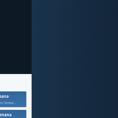
isana
ny Tompo...
enana