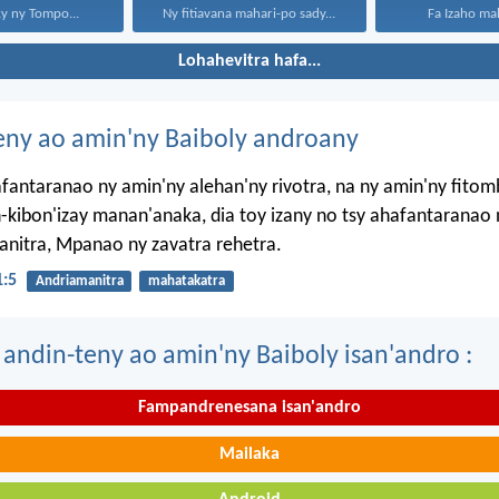
y ny Tompo...
Ny fitiavana mahari-po sady...
Fa Izaho mah
Lohahevitra hafa...
eny ao amin'ny Baiboly androany
afantaranao ny amin'ny alehan'ny rivotra, na ny amin'ny fito
-kibon'izay manan'anaka, dia toy izany no tsy ahafantaranao 
nitra, Mpanao ny zavatra rehetra.
1:5
Andriamanitra
mahatakatra
 andin-teny ao amin'ny Baiboly isan'andro :
Fampandrenesana isan'andro
Mailaka