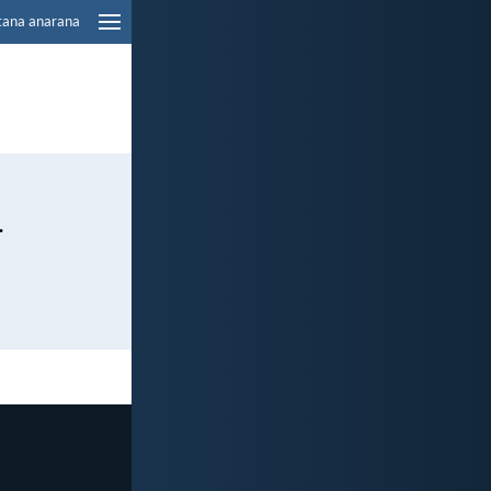
tana anarana
.