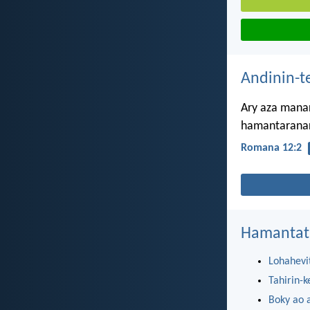
Andinin-t
Ary aza manar
hamantaranare
Romana 12:2
Hamantat
Lohahevi
Tahirin-k
Boky ao 