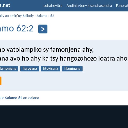
s.net
Lohahevitra
Andinin-teny kisendrasendra
Fanora
oky ao amin'ny Baiboly
›
Salamo
›
62
amo 62:2
 no vatolampiko sy famonjena ahy,
vana avo ho ahy ka tsy hangozohozo loatra aho
famonjena
fiarovana
fitokisana
filaminana
kio
Salamo 62
an-dalana