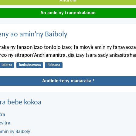
Android
Ao amin'ny tranonkalanao
eny ao amin'ny Baiboly
aka ny fanaon'izao tontolo izao; fa miovà amin'ny fanavaoza
o ny sitrapon'Andriamanitra, dia izay tsara sady ankasitrah
lafatra
fankatoavana
fiainana
Andinin-teny manaraka !
ra bebe kokoa
tra
evitra
amin'ny Baiboly