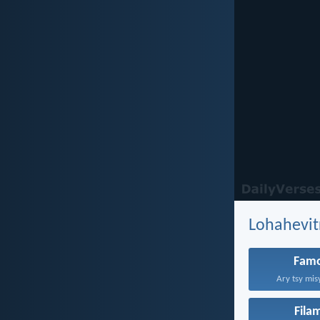
Lohahevit
Fam
Ary tsy mis
Fila