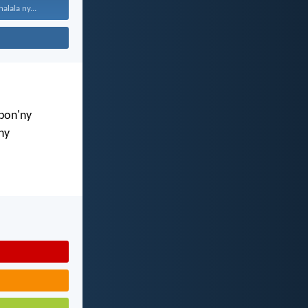
alala ny...
mbon'ny
ny