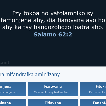
ra mifandraika amin'izany
onjena
Fiarovana
Fitok
y famonjena...
Tafio avokoa ny fiadian'Andriamanitra...
Fa mahatoky 
minana
Fitiavana
Fanant