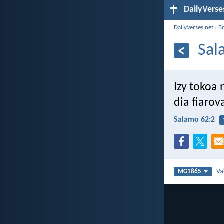
DailyVerse
DailyVerses.net
›
B
Sal
Izy tokoa
dia fiaro
Salamo 62:2
Va
MG1865