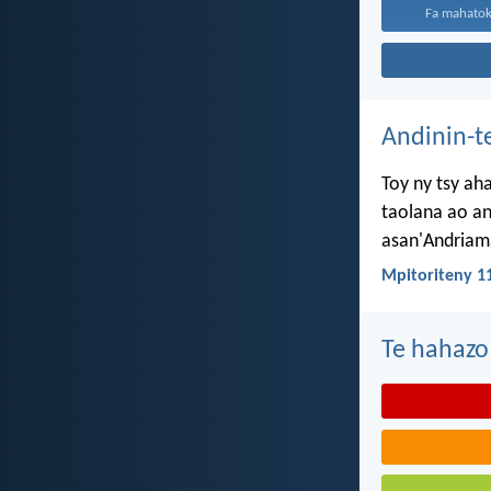
Fa mahatok
Andinin-t
Toy ny tsy ah
taolana ao an
asan'Andriama
Mpitoriteny 1
Te hahazo