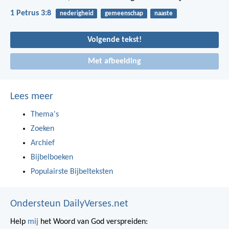
1 Petrus 3:8
nederigheid
gemeenschap
naaste
Volgende tekst!
Met afbeelding
Lees meer
Thema's
Zoeken
Archief
Bijbelboeken
Populairste Bijbelteksten
Ondersteun DailyVerses.net
Help
mij
het Woord van God verspreiden: