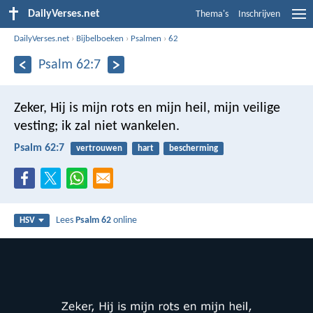
DailyVerses.net
Thema's
Inschrijven
DailyVerses.net
›
Bijbelboeken
›
Psalmen
›
62
Psalm 62:7
Zeker, Hij is mijn rots en mijn heil,
mijn veilige
vesting; ik zal niet wankelen.
Psalm 62:7
vertrouwen
hart
bescherming
Lees
Psalm 62
online
HSV