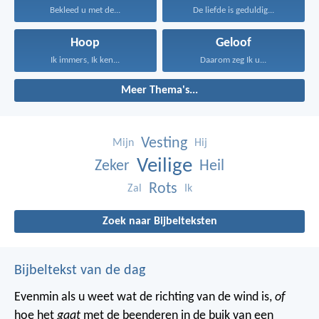
Bekleed u met de...
De liefde is geduldig...
Hoop
Geloof
Ik immers, Ik ken...
Daarom zeg Ik u...
Meer Thema's...
Vesting
Mijn
Hij
Veilige
Zeker
Heil
Rots
Zal
Ik
Zoek naar Bijbelteksten
Bijbeltekst van de dag
Evenmin als u weet wat de richting van de wind is,
of
hoe het
gaat
met de beenderen in de buik van een