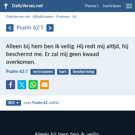
DailyVerses.net
Thema's
Inschrijven
DailyVerses.net
›
Bijbelboeken
›
Psalmen
›
62
Psalm 62:7
Alleen bij hem ben ik veilig.
Hij redt mij altijd,
hij
beschermt me.
Er zal mij geen kwaad
overkomen.
Psalm 62:7
vertrouwen
hart
bescherming
Lees
Psalm 62
online
BGT