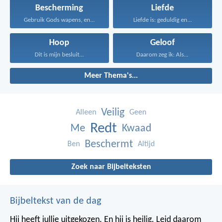
Bescherming
Liefde
Gebruik Gods wapens, en...
Liefde is: geduldig en...
Hoop
Geloof
Dit is mijn besluit...
Daarom zeg ik: Als...
Meer Thema's...
Veilig
Alleen
Geen
Redt
Me
Kwaad
Beschermt
Ben
Altijd
Zoek naar Bijbelteksten
Bijbeltekst van de dag
Hij heeft jullie uitgekozen. En hij is heilig. Leid daarom