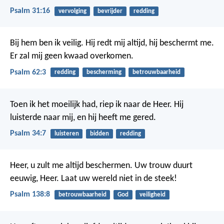
Psalm 31:16
vervolging
bevrijder
redding
Bij hem ben ik veilig.
Hij redt mij altijd,
hij beschermt me.
Er zal mij geen kwaad overkomen.
Psalm 62:3
redding
bescherming
betrouwbaarheid
Toen ik het moeilijk had,
riep ik naar de Heer.
Hij
luisterde naar mij,
en hij heeft me gered.
Psalm 34:7
luisteren
bidden
redding
Heer, u zult me altijd beschermen.
Uw trouw duurt
eeuwig, Heer.
Laat uw wereld niet in de steek!
Psalm 138:8
betrouwbaarheid
God
veiligheid