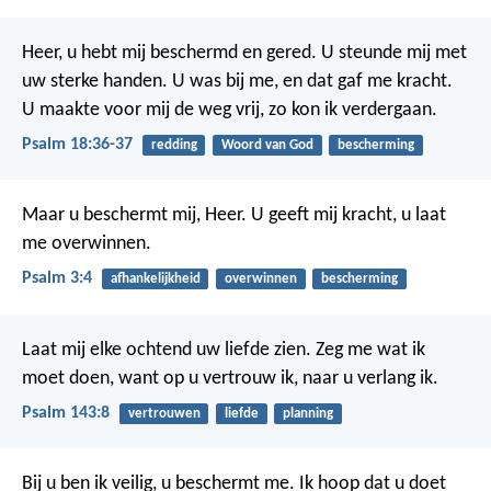
Heer, u hebt mij beschermd en gered.
U steunde mij met
uw sterke handen.
U was bij me, en dat gaf me kracht.
U maakte voor mij de weg vrij,
zo kon ik verdergaan.
Psalm 18:36-37
redding
Woord van God
bescherming
Maar u beschermt mij, Heer.
U geeft mij kracht,
u laat
me overwinnen.
Psalm 3:4
afhankelijkheid
overwinnen
bescherming
Laat mij elke ochtend uw liefde zien.
Zeg me wat ik
moet doen,
want op u vertrouw ik,
naar u verlang ik.
Psalm 143:8
vertrouwen
liefde
planning
Bij u ben ik veilig, u beschermt me.
Ik hoop dat u doet