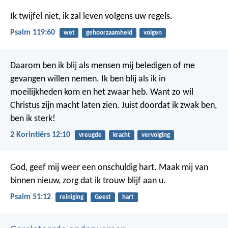
Ik twijfel niet,
ik zal leven volgens uw regels.
Psalm 119:60
wet
gehoorzaamheid
volgen
Daarom ben ik blij als mensen mij beledigen of me
gevangen willen nemen. Ik ben blij als ik in
moeilijkheden kom en het zwaar heb. Want zo wil
Christus zijn macht laten zien. Juist doordat ik zwak ben,
ben ik sterk!
2 Korintiërs 12:10
vreugde
kracht
vervolging
God, geef mij weer een onschuldig hart.
Maak mij van
binnen nieuw,
zorg dat ik trouw blijf aan u.
Psalm 51:12
reiniging
Geest
hart