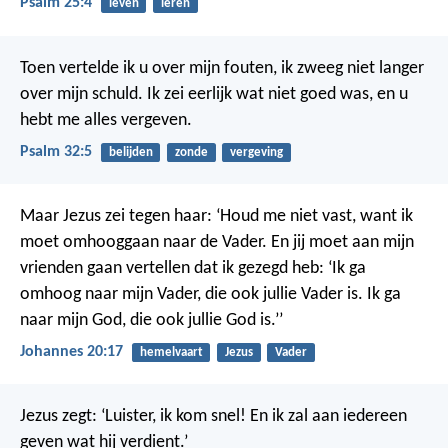
Psalm 25:4
leven
leren
Toen vertelde ik u over mijn fouten,
ik zweeg niet langer
over mijn schuld.
Ik zei eerlijk wat niet goed was,
en u
hebt me alles vergeven.
Psalm 32:5
belijden
zonde
vergeving
Maar Jezus zei tegen haar: ‘Houd me niet vast, want ik
moet omhooggaan naar de Vader. En jij moet aan mijn
vrienden gaan vertellen dat ik gezegd heb: ‘Ik ga
omhoog naar mijn Vader, die ook jullie Vader is. Ik ga
naar mijn God, die ook jullie God is.’’
Johannes 20:17
hemelvaart
Jezus
Vader
Jezus zegt: ‘Luister, ik kom snel! En ik zal aan iedereen
geven wat hij verdient.’