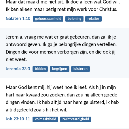
Maar dat maakt me niet uit. Ik doe alleen wat God wil.
Ik ben alleen maar bezig met mijn werk voor Christus.
Galaten 1:10
gehoorzaamheid
beloning
relaties
Jeremia, vraag me wat er gaat gebeuren, dan zal ik je
antwoord geven. Ik ga je belangrijke dingen vertellen.
Dingen die voor mensen verborgen zijn, en die ook jij
niet weet.
Jeremia 33:3
bidden
begrijpen
luisteren
Maar God kent mij, hij weet hoe ik leef.
Als hij in mijn
hart naar kwaad zou zoeken,
dan zou hij alleen goede
dingen vinden.
Ik heb altijd naar hem geluisterd,
ik heb
altijd geleefd zoals hij het wil.
Job 23:10-11
volmaaktheid
rechtvaardigheid