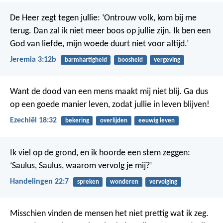
De Heer zegt tegen jullie: ‘Ontrouw volk, kom bij me
terug. Dan zal ik niet meer boos op jullie zijn. Ik ben een
God van liefde, mijn woede duurt niet voor altijd.’
Jeremia 3:12b
barmhartigheid
boosheid
vergeving
Want de dood van een mens maakt mij niet blij. Ga dus
op een goede manier leven, zodat jullie in leven blijven!
Ezechiël 18:32
bekering
overlijden
eeuwig leven
Ik viel op de grond, en ik hoorde een stem zeggen:
‘Saulus, Saulus, waarom vervolg je mij?’
Handelingen 22:7
spreken
wonderen
vervolging
Misschien vinden de mensen het niet prettig wat ik zeg.