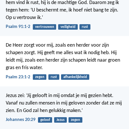
hem vind ik rust,
hij is de machtige God.
Daarom zeg ik
tegen hem:
‘U beschermt me,
ik hoef niet bang te zijn.
Op u vertrouw ik.’
Psalm 91:1-2
vertrouwen
veiligheid
rust
De Heer zorgt voor mij,
zoals een herder voor zijn
schapen zorgt.
Hij geeft me alles wat ik nodig heb.
Hij
leidt mij,
zoals een herder zijn schapen leidt
naar groen
gras en fris water.
Psalm 23:1-2
zegen
rust
afhankelijkheid
Jezus zei: ‘Jij gelooft in mij omdat je mij gezien hebt.
Vanaf nu zullen mensen in mij geloven zonder dat ze mij
zien. En God zal hen gelukkig maken.’
Johannes 20:29
geloof
Jezus
zegen