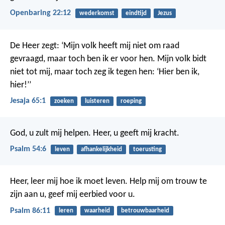
Openbaring 22:12
wederkomst
eindtijd
Jezus
De Heer zegt: ‘Mijn volk heeft mij niet om raad
gevraagd, maar toch ben ik er voor hen. Mijn volk bidt
niet tot mij, maar toch zeg ik tegen hen: ‘Hier ben ik,
hier!’’
Jesaja 65:1
zoeken
luisteren
roeping
God, u zult mij helpen.
Heer, u geeft mij kracht.
Psalm 54:6
leven
afhankelijkheid
toerusting
Heer, leer mij hoe ik moet leven.
Help mij om trouw te
zijn aan u,
geef mij eerbied voor u.
Psalm 86:11
leren
waarheid
betrouwbaarheid