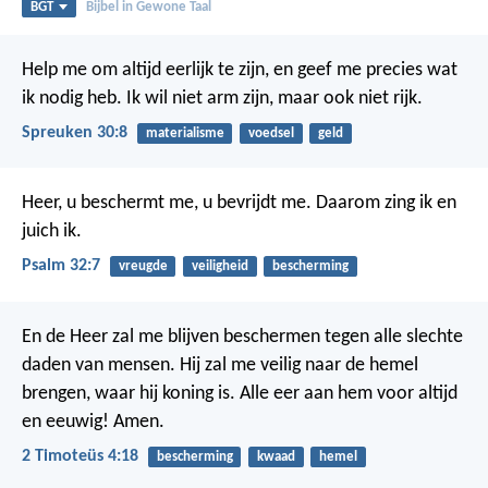
BGT
Bijbel in Gewone Taal
Help me om altijd eerlijk te zijn,
en geef me precies wat
ik nodig heb.
Ik wil niet arm zijn, maar ook niet rijk.
Spreuken 30:8
materialisme
voedsel
geld
Heer, u beschermt me, u bevrijdt me.
Daarom zing ik en
juich ik.
Psalm 32:7
vreugde
veiligheid
bescherming
En de Heer zal me blijven beschermen tegen alle slechte
daden van mensen. Hij zal me veilig naar de hemel
brengen, waar hij koning is. Alle eer aan hem voor altijd
en eeuwig! Amen.
2 Timoteüs 4:18
bescherming
kwaad
hemel