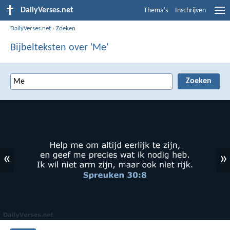
DailyVerses.net
Thema's
Inschrijven
DailyVerses.net
›
Zoeken
Bijbelteksten over 'Me'
«
»