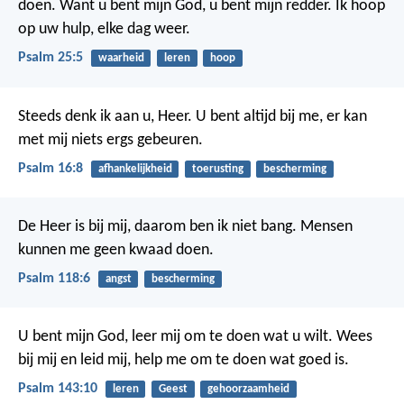
doen.
Want u bent mijn God,
u bent mijn redder.
Ik hoop
op uw hulp,
elke dag weer.
Psalm 25:5
waarheid
leren
hoop
Steeds denk ik aan u, Heer.
U bent altijd bij me,
er kan
met mij niets ergs gebeuren.
Psalm 16:8
afhankelijkheid
toerusting
bescherming
De Heer is bij mij, daarom ben ik niet bang.
Mensen
kunnen me geen kwaad doen.
Psalm 118:6
angst
bescherming
U bent mijn God,
leer mij om te doen wat u wilt.
Wees
bij mij en leid mij,
help me om te doen wat goed is.
Psalm 143:10
leren
Geest
gehoorzaamheid