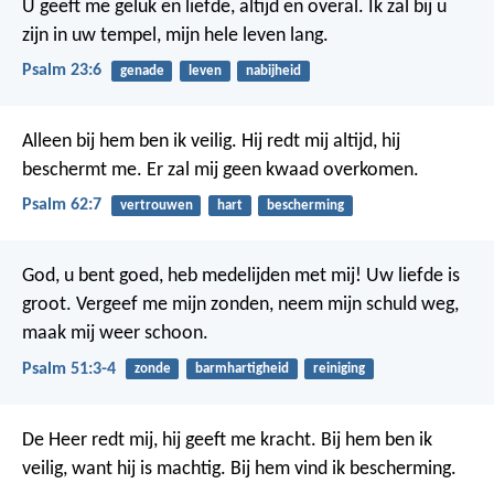
U geeft me geluk en liefde,
altijd en overal.
Ik zal bij u
zijn in uw tempel,
mijn hele leven lang.
Psalm 23:6
genade
leven
nabijheid
Alleen bij hem ben ik veilig.
Hij redt mij altijd,
hij
beschermt me.
Er zal mij geen kwaad overkomen.
Psalm 62:7
vertrouwen
hart
bescherming
God, u bent goed,
heb medelijden met mij!
Uw liefde is
groot.
Vergeef me mijn zonden,
neem mijn schuld weg,
maak mij weer schoon.
Psalm 51:3-4
zonde
barmhartigheid
reiniging
De Heer redt mij, hij geeft me kracht.
Bij hem ben ik
veilig, want hij is machtig.
Bij hem vind ik bescherming.