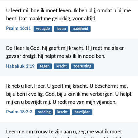
U leert mij hoe ik moet leven.
Ik ben blij, omdat u bij me
bent.
Dat maakt me gelukkig,
voor altijd.
Psalm 16:11
vreugde
leven
nabijheid
De Heer is God, hij geeft mij kracht.
Hij redt me als er
gevaar dreigt,
hij helpt me als ik in nood ben.
Habakuk 3:19
zegen
kracht
toerusting
Ik heb u lief, Heer.
U geeft mij kracht.
U beschermt me,
bij u ben ik veilig.
God, bij u kan ik me verbergen.
U helpt
mij en u bevrijdt mij.
U redt me van mijn vijanden.
Psalm 18:2-3
redding
kracht
bevrijder
Leer me om trouw te zijn aan u,
zeg me wat ik moet