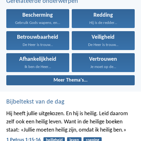
Gerelateerde onderwerpen
Bescherming
Redding
Gebruik Gods wapens, en...
Hij is de redder...
Betrouwbaarheid
Veiligheid
De Heer is trouw...
De Heer is trouw...
Afhankelijkheid
Vertrouwen
Ik ben de Heer...
Je moet op de...
Meer Thema's...
Bijbeltekst van de dag
Hij heeft jullie uitgekozen. En hij is heilig. Leid daarom
zelf ook een heilig leven. Want in de heilige boeken
staat: «Jullie moeten heilig zijn, omdat ik heilig ben.»
1 Petrus 1:15-16
heiligheid
leven
roeping