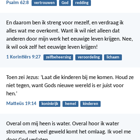
Psalm 62:8
vertrouwen
God
redding
En daarom ben ik streng voor mezelf, en verdraag ik
alles wat me overkomt. Want ik wil niet alleen dat
anderen door mijn werk het eeuwige leven krijgen. Nee,
ik wil ook zelf het eeuwige leven krijgen!
1 Korintiërs 9:27
zelfbeheersing
veroordeling
lichaam
Toen zei Jezus: ‘Laat die kinderen bij me komen. Houd ze
niet tegen, want Gods nieuwe wereld is er juist voor
hen.’
Matteüs 19:14
koninkrijk
hemel
kinderen
Overal om mij heen is water.
Overal hoor ik water
stromen,
met veel geweld komt het omlaag.
Ik voel me