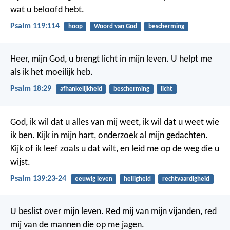
wat u beloofd hebt.
Psalm 119:114
hoop
Woord van God
bescherming
Heer, mijn God, u brengt licht in mijn leven.
U helpt me
als ik het moeilijk heb.
Psalm 18:29
afhankelijkheid
bescherming
licht
God, ik wil dat u alles van mij weet,
ik wil dat u weet wie
ik ben.
Kijk in mijn hart,
onderzoek al mijn gedachten.
Kijk of ik leef zoals u dat wilt,
en leid me op de weg die u
wijst.
Psalm 139:23-24
eeuwig leven
heiligheid
rechtvaardigheid
U beslist over mijn leven.
Red mij van mijn vijanden,
red
mij van de mannen die op me jagen.