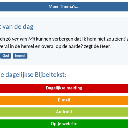
Meer Thema's...
t van de dag
ich zó
ver van Mij
kunnen verbergen dat Ik hem niet zou zien? 
veral in de hemel en overal op de aarde? zegt de Heer.
God
hemel
 dagelijkse Bijbeltekst:
Dagelijkse melding
E-mail
Android
Op je website