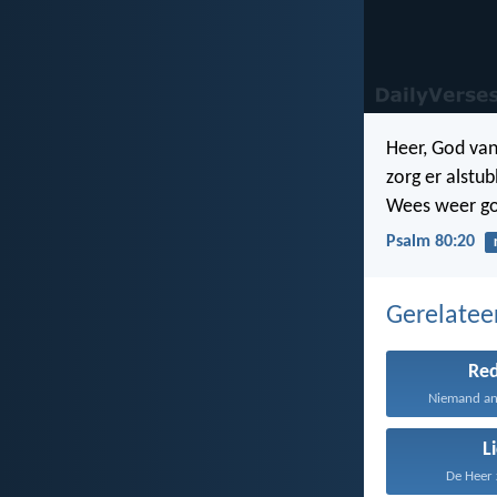
Heer, God van
zorg er alstu
Wees weer go
Psalm 80:20
Gerelate
Re
Niemand and
L
De Heer z