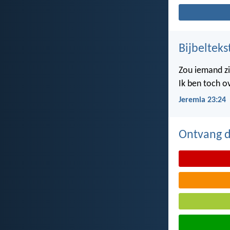
Bijbelteks
Zou iemand z
Ik ben toch o
Jeremia 23:24
Ontvang de