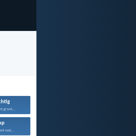
htig
t groot...
op
et wat...