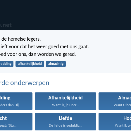
 de hemelse legers,
blieft voor dat het weer goed met ons gaat.
ed voor ons, dan worden we gered.
redding
afhankelijkheid
almachtig
erde onderwerpen
dding
Afhankelijkheid
Almac
ers dan Hij...
Want Ik, je Heer...
Want U ben
icht
Liefde
Ho
egt: "Sta...
De liefde is geduldig...
Want Ik we