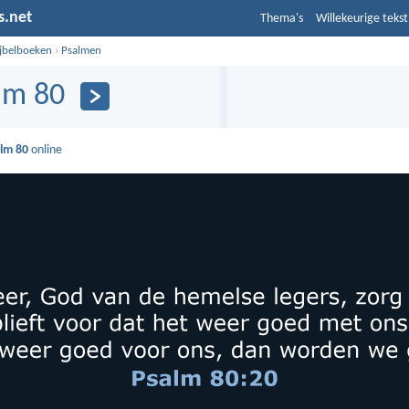
s.net
Thema's
Willekeurige tekst
ijbelboeken
›
Psalmen
lm 80
lm 80
online