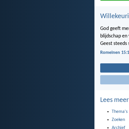
Willekeuri
God geeft men
blijdschap en 
Geest steeds 
Romeinen 15:
Lees meer
Thema's
Zoeken
Archief