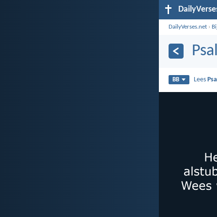
DailyVerse
DailyVerses.net
›
B
Psa
Lees
Psa
BB