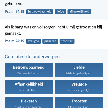
geholpen.
Psalm 94:18
betrouwbaarheid
liefde
afhankelijkheid
Als ik bang was en vol zorgen,
hebt u mij getroost en blij
gemaakt.
Psalm 94:19
vreugde
piekeren
trooster
Gerelateerde onderwerpen
Betrouwbaarheid
Liefde
De Heer is trouw...
Liefde is: geduldig en...
Afhankelijkheid
Vreugde
Ik ben de Heer...
En wees altijd blij!...
Piekeren
Trooster
Maak je geen zorgen...
Alle eer aan God...