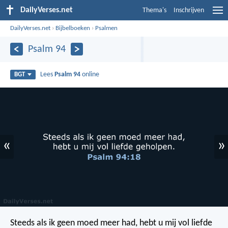
DailyVerses.net
Thema's
Inschrijven
DailyVerses.net
›
Bijbelboeken
›
Psalmen
Psalm 94
Lees
Psalm 94
online
BGT
«
»
Steeds als ik geen moed meer had,
hebt u mij vol liefde