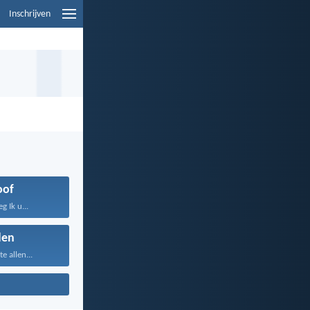
Inschrijven
oof
 Ik u...
den
te allen...