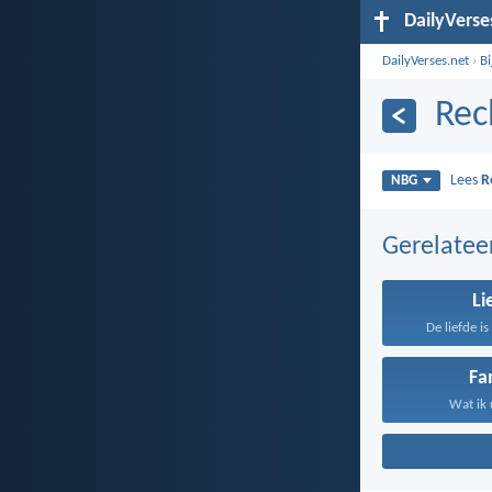
DailyVerse
DailyVerses.net
›
B
Rec
Lees
R
NBG
Gerelate
Li
De liefde i
Fa
Wat ik 