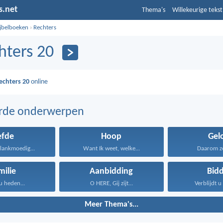
s.net
Thema's
Willekeurige tekst
ijbelboeken
›
Rechters
hters 20
echters 20
online
erde onderwerpen
efde
Hoop
Gel
s lankmoedig...
Want Ik weet, welke...
Daarom zeg
milie
Aanbidding
Bid
u heden...
O HERE, Gij zijt...
Verblijdt u 
Meer Thema's...