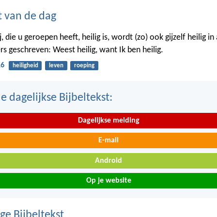
t van de dag
j, die u geroepen heeft, heilig is, wordt (zo) ook gijzelf heilig i
rs geschreven: Weest heilig, want Ik ben heilig.
16
heiligheid
leven
roeping
 dagelijkse Bijbeltekst:
Dagelijkse melding
E-mail
Android
Op je website
ge Bijbeltekst