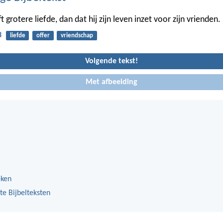
grotere liefde, dan dat hij zijn leven inzet voor zijn vrienden.
3
liefde
offer
vriendschap
Volgende tekst!
Met afbeelding
eken
te Bijbelteksten