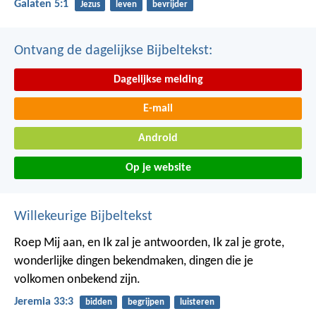
Galaten 5:1
Jezus
leven
bevrijder
Ontvang de dagelijkse Bijbeltekst:
Dagelijkse melding
E-mail
Android
Op je website
Willekeurige Bijbeltekst
Roep Mij aan, en Ik zal je antwoorden, Ik zal je grote,
wonderlijke dingen bekendmaken, dingen die je
volkomen onbekend zijn.
Jeremia 33:3
bidden
begrijpen
luisteren