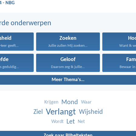
4 - NBG
erde onderwerpen
sheid
Zoeken
Ho
eer geeft...
Jullie zullen Mij zoeken...
Want Ik we
efde
Geloof
Fami
is geduldig...
Daarom zeg Ik jullie...
Bewaar in j
Meer Thema's...
Mond
Krijgen
Waar
Verlangt
Ziel
Wijsheid
Let
Wordt
Net
Zoek naar Bijbelteksten