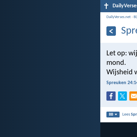
DailyVerse
DailyVerses.net
›
B
Spr
Let op: wij
mond.
Wijsheid w
Spreuken 24:1
Lees
Sp
BB