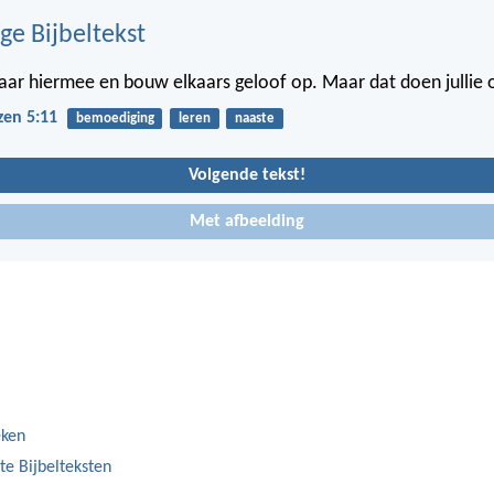
ge Bijbeltekst
ar hiermee en bouw elkaars geloof op. Maar dat doen jullie 
zen 5:11
bemoediging
leren
naaste
Volgende tekst!
Met afbeelding
eken
te Bijbelteksten