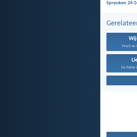
Spreuken 24:1
Gerelate
Wij
Want de H
Li
De liefde 