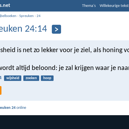
s.net
Thema's
Willekeurige tekst
ijbelboeken
›
Spreuken
›
24
euken 24:14
sheid is net zo lekker voor je ziel, als honing v
ordt altijd beloond: je zal krijgen waar je naa
4
wijsheid
zoeken
hoop
reuken 24
online