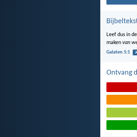
Bijbelteks
Leef dus in de
maken
van we
Galaten 5:1
J
Ontvang de