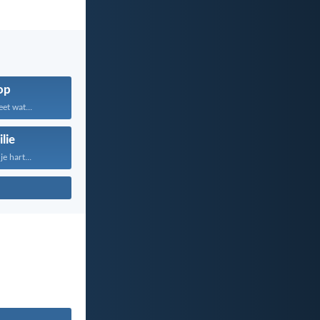
op
et wat...
lie
e hart...