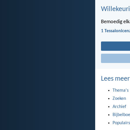
Willekeuri
Bemoedig elka
1 Tessalonicen
Lees meer
Thema's
Zoeken
Archief
Bijbelbo
Populairs