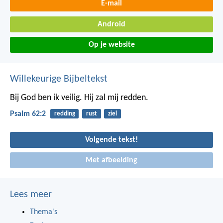
E-mail
Android
Op je website
Willekeurige Bijbeltekst
Bij God ben ik veilig.
Hij zal mij redden.
Psalm 62:2
redding
rust
ziel
Volgende tekst!
Met afbeelding
Lees meer
Thema's