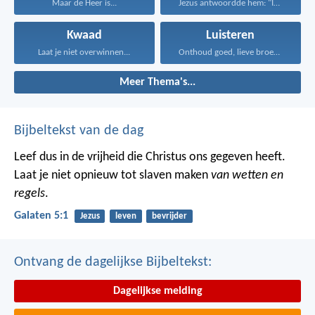
Maar de Heer is...
Jezus antwoordde hem: "Iemand...
Kwaad
Luisteren
Laat je niet overwinnen...
Onthoud goed, lieve broeders...
Meer Thema's...
Bijbeltekst van de dag
Leef dus in de vrijheid die Christus ons gegeven heeft.
Laat je niet opnieuw tot slaven maken
van wetten en
regels
.
Galaten 5:1
Jezus
leven
bevrijder
Ontvang de dagelijkse Bijbeltekst:
Dagelijkse melding