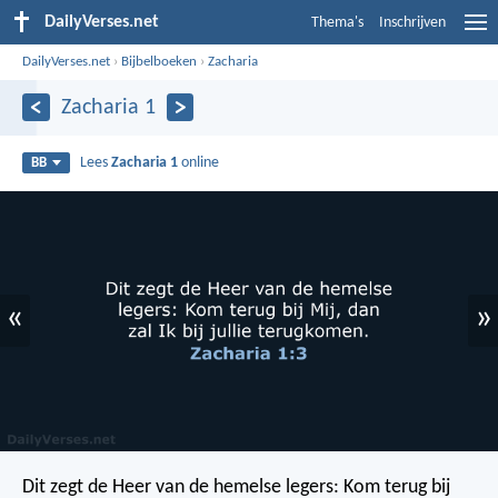
DailyVerses.net
Thema's
Inschrijven
DailyVerses.net
›
Bijbelboeken
›
Zacharia
Zacharia 1
Lees
Zacharia 1
online
BB
«
»
Dit zegt de Heer van de hemelse legers: Kom terug bij