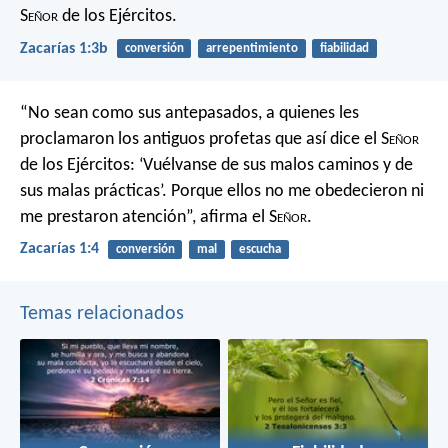
S
eñor
de los Ejércitos.
Zacarías 1:3b
conversión
arrepentimiento
fiabilidad
“No sean como sus antepasados,
a quienes les
proclamaron
los antiguos profetas
que así dice el S
eñor
de los Ejércitos:
‘Vuélvanse de sus malos caminos
y de
sus malas prácticas’.
Porque ellos no me obedecieron
ni
me prestaron atención”,
afirma el S
eñor
.
Zacarías 1:4
conversión
mal
escucha
Temas relacionados