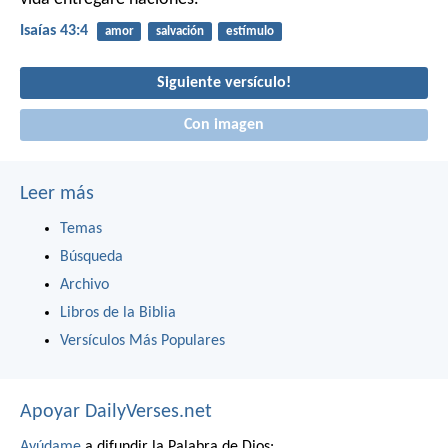
Isaías 43:4
amor
salvación
estímulo
Siguiente versículo!
Con imagen
Leer más
Temas
Búsqueda
Archivo
Libros de la Biblia
Versículos Más Populares
Apoyar DailyVerses.net
Ayúdame
a difundir la Palabra de Dios: