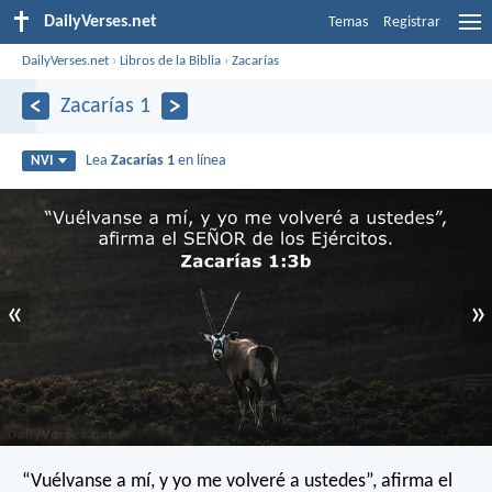
DailyVerses.net
Temas
Registrar
DailyVerses.net
›
Libros de la Biblia
›
Zacarías
Zacarías 1
Lea
Zacarías 1
en línea
NVI
«
»
“Vuélvanse a mí,
y yo me volveré a ustedes”,
afirma el