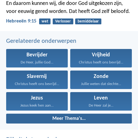
En daarom kunnen wij, die door God uitgekozen zijn,
voor eeuwig gered worden. Dat heeft God zelf beloofd.
Hebreeën 9:15
wet
Verlosser
bemiddelaar
Gerelateerde onderwerpen
Bevrijder
Vrijheid
De Heer, jullie God...
Christus heeft ons bevrijd...
Slavernij
Zonde
Christus heeft ons bevrijd...
Jullie weten dat slechte...
Jezus
Leven
Jezus keek hen aan...
De Heer zal je...
Meer Thema's...