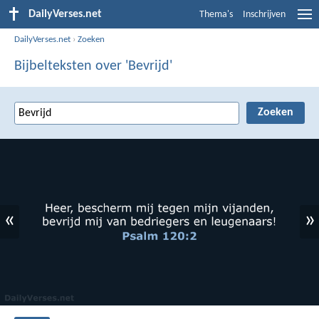
DailyVerses.net
Thema's
Inschrijven
DailyVerses.net
›
Zoeken
Bijbelteksten over 'Bevrijd'
«
»