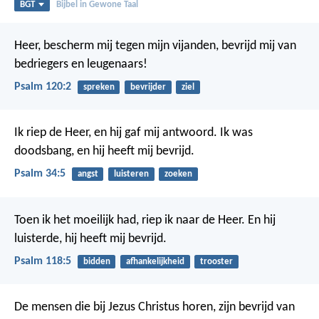
BGT
Bijbel in Gewone Taal
Heer, bescherm mij tegen mijn vijanden,
bevrijd mij van
bedriegers en leugenaars!
Psalm 120:2
spreken
bevrijder
ziel
Ik riep de Heer, en hij gaf mij antwoord.
Ik was
doodsbang, en hij heeft mij bevrijd.
Psalm 34:5
angst
luisteren
zoeken
Toen ik het moeilijk had, riep ik naar de Heer.
En hij
luisterde, hij heeft mij bevrijd.
Psalm 118:5
bidden
afhankelijkheid
trooster
De mensen die bij Jezus Christus horen, zijn bevrijd van