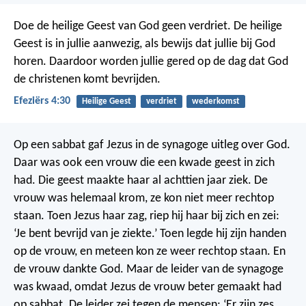
Doe de heilige Geest van God geen verdriet. De heilige
Geest is in jullie aanwezig, als bewijs dat jullie bij God
horen. Daardoor worden jullie gered op de dag dat God
de christenen komt bevrijden.
Efeziërs 4:30
Heilige Geest
verdriet
wederkomst
Op een sabbat gaf Jezus in de synagoge uitleg over God.
Daar was ook een vrouw die een kwade geest in zich
had. Die geest maakte haar al achttien jaar ziek. De
vrouw was helemaal krom, ze kon niet meer rechtop
staan. Toen Jezus haar zag, riep hij haar bij zich en zei:
‘Je bent bevrijd van je ziekte.’ Toen legde hij zijn handen
op de vrouw, en meteen kon ze weer rechtop staan. En
de vrouw dankte God.
Maar de leider van de synagoge
was kwaad, omdat Jezus de vrouw beter gemaakt had
op sabbat. De leider zei tegen de mensen: ‘Er zijn zes