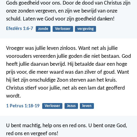
Gods goedheid voor ons. Door de dood van Christus zijn
onze zonden vergeven, en zijn we bevrijd van onze
schuld. Laten we God voor zijn goedheid danken!
Efeziërs 1:6-7
zonde
Verlosser
vergeving
Vroeger was jullie leven zinloos. Want net als jullie
voorouders vereerden jullie goden die niet bestaan. God
heeft jullie daarvan bevrijd. Hij betaalde daar een hoge
prijs voor, die meer waard was dan zilver of goud. Want
hij liet zijn onschuldige Zoon sterven aan het kruis.
Christus stierf voor jullie, net als een lam dat geofferd
wordt.
1 Petrus 1:18-19
Verlosser
Jezus
leven
U bent machtig,
help ons en red ons.
U bent onze God,
red ons en vergeef ons!