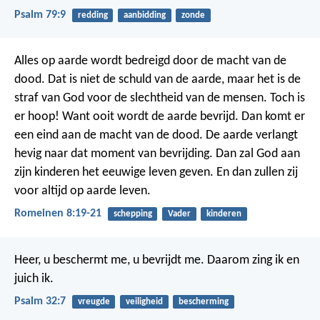
Psalm 79:9
redding
aanbidding
zonde
Alles op aarde wordt bedreigd door de macht van de
dood. Dat is niet de schuld van de aarde, maar het is de
straf van God voor de slechtheid van de mensen.
Toch is
er hoop! Want ooit wordt de aarde bevrijd. Dan komt er
een eind aan de macht van de dood. De aarde verlangt
hevig naar dat moment van bevrijding. Dan zal God aan
zijn kinderen het eeuwige leven geven. En dan zullen zij
voor altijd op aarde leven.
Romeinen 8:19-21
schepping
Vader
kinderen
Heer, u beschermt me, u bevrijdt me.
Daarom zing ik en
juich ik.
Psalm 32:7
vreugde
veiligheid
bescherming