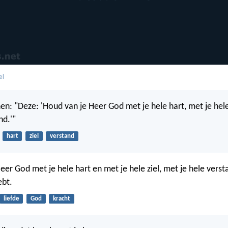
el
hen: "Deze: 'Houd van je Heer God met je hele hart, met je hel
nd.'"
hart
ziel
verstand
eer God met je hele hart en met je hele ziel, met je hele vers
ebt.
liefde
God
kracht