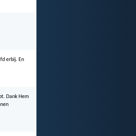
d erbij. En
ebt. Dank Hem
nnen