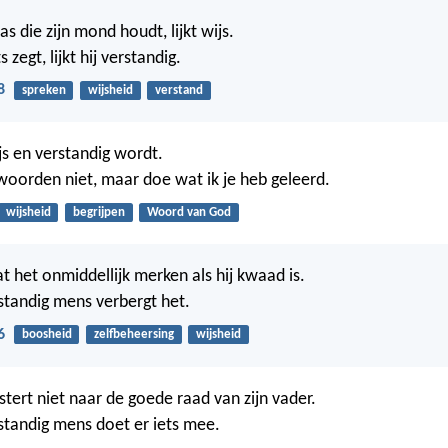
s die zijn mond houdt, lijkt wijs.
s zegt, lijkt hij verstandig.
8
spreken
wijsheid
verstand
js en verstandig wordt.
woorden niet, maar doe wat ik je heb geleerd.
wijsheid
begrijpen
Woord van God
t het onmiddellijk merken als hij kwaad is.
tandig mens verbergt het.
6
boosheid
zelfbeheersing
wijsheid
stert niet naar de goede raad van zijn vader.
tandig mens doet er iets mee.