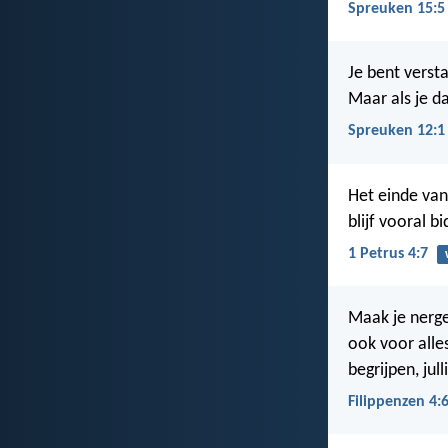
Spreuken 15:5
Je bent verst
Maar als je da
Spreuken 12:1
Het einde van
blijf vooral b
1 Petrus 4:7
Maak je nerge
ook voor alle
begrijpen, jul
Filippenzen 4: