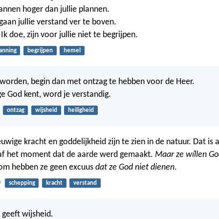
lannen hoger dan jullie plannen.
gaan jullie verstand ver te boven.
Ik doe, zijn voor jullie niet te begrijpen.
anning
begrijpen
hemel
il worden, begin dan met ontzag te hebben voor de Heer.
ige God kent, word je verstandig.
ontzag
wijsheid
heiligheid
ige kracht en goddelijkheid zijn te zien in de natuur. Dat is al
af het moment dat de aarde werd gemaakt.
Maar ze wíllen Go
m hebben ze geen excuus
dat ze God niet dienen
.
0
schepping
kracht
verstand
geeft wijsheid.