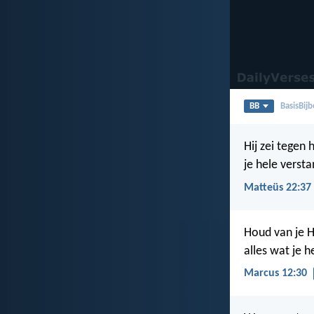
BB
BasisBijb
Hij zei tegen 
je hele versta
Matteüs 22:37
Houd van je H
alles wat je h
Marcus 12:30