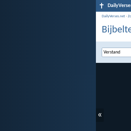
DailyVerse
DailyVerses.net
›
Z
Bijbelt
«