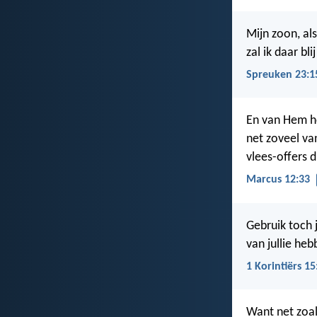
Mijn zoon, als
zal ik daar blij
Spreuken 23:1
En van Hem ho
net zoveel van
vlees-offers d
Marcus 12:33
Gebruik toch
van jullie he
1 Korintiërs 15
Want net zoal