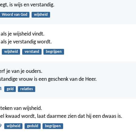
egt, is wijs en verstandig.
Woord van God
wijsheid
 als je wijsheid vindt.
k als je verstandig wordt.
wijsheid
verstand
begrijpen
erf je van je ouders.
tandige vrouw is een geschenk van de Heer.
4
geld
relaties
 teken van wijsheid.
el kwaad wordt, laat daarmee zien dat hij een dwaas is.
9
wijsheid
geduld
begrijpen