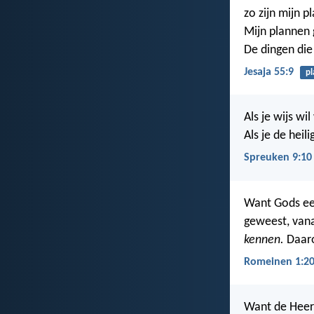
zo zijn mijn p
Mijn plannen 
De dingen die 
Jesaja 55:9
pl
Als je wijs w
Als je de heil
Spreuken 9:10
Want Gods eeuw
geweest, van
kennen.
Daaro
Romeinen 1:2
Want de Heer 