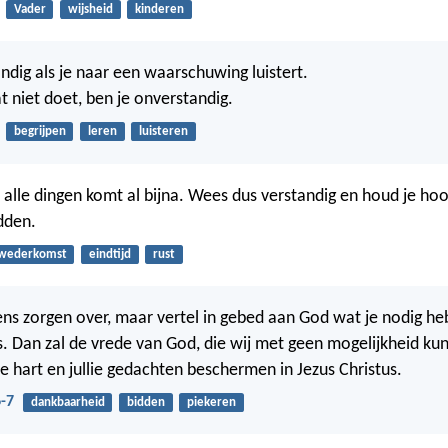
Vader
wijsheid
kinderen
andig als je naar een waarschuwing luistert.
t niet doet, ben je onverstandig.
begrijpen
leren
luisteren
 alle dingen komt al bijna. Wees dus verstandig en houd je hoof
idden.
wederkomst
eindtijd
rust
ns zorgen over, maar vertel in gebed aan God wat je nodig h
s. Dan zal de vrede van God, die wij met geen mogelijkheid ku
lie hart en jullie gedachten beschermen in Jezus Christus.
6-7
dankbaarheid
bidden
piekeren