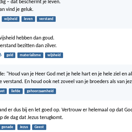
ig – dat beschermt je leven.
n vind je geluk.
wijsheid
leven
verstand
wijsheid hebben dan goud.
erstand bezitten dan zilver.
6
geld
materialisme
wijsheid
e: "Houd van je Heer God met je hele hart en je hele ziel en al
e verstand. En houd ook net zoveel van je broeders als van jez
wet
liefde
gehoorzaamheid
and er dus bij en let goed op. Vertrouw er helemaal op dat G
n op de dag dat Jezus terugkomt.
genade
Jezus
Geest