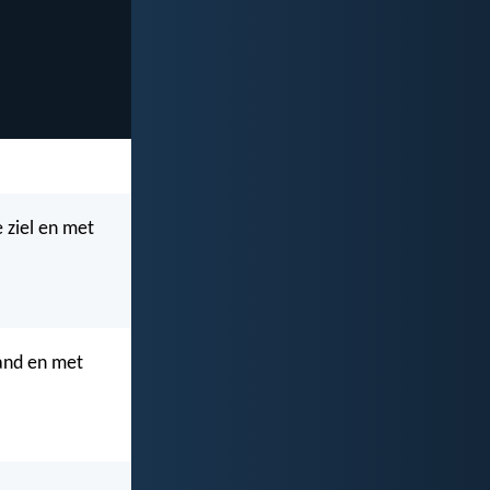
e ziel en met
tand en met