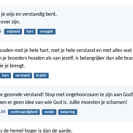
 je wijs en verstandig bent,
 over zijn.
5
wijsheid
hart
vreugde
uden met je hele hart, met je hele verstand en met alles wat 
 je broeders houden als van jezelf, is belangrijker dan alle bra
ie je brengt.
hart
verstand
kracht
 je gezonde verstand! Stop met ongehoorzaam te zijn aan Go
bben er geen idee van wie God is. Jullie moesten je schamen!
:34
rechtvaardigheid
zonde
bekering
s de hemel hoger is dan de aarde,