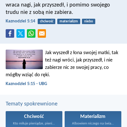
wraca nagi, jak przyszedł,
i pomimo swojego
trudu nie z sobą nie zabiera.
Kaznodziei 5:14
chciwość
materializm
niebo
Jak wyszedł z łona swojej matki, tak
też nagi wróci, jak przyszedł, i nie
zabierze nic ze swojej pracy, co
mógłby wziąć do ręki.
Kaznodziei 5:15 - UBG
Tematy spokrewnione
Chciwość
Materializm
Kto miłuje pieniądze, pieniędzmi...
Albowiem niczego na świat...