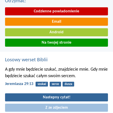
Otrzymac:
Codzienne powiadomienie
Email
Android
Na twojej stronie
Losowy werset Biblii
A gdy mnie będziecie szukać, znajdziecie mnie. Gdy mnie
będziecie szukać całym swoim sercem.
Jeremiasza 29:13
szukać
serce
dusza
Nastepny cytat!
Z ze zdjeciem