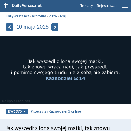
DailyVerses.net
Tematy
Rejestrowac
DailyVerses.net
›
Arciwum
›
2026
›
Maj
10 maja 2026
Przeczytaj
Kaznodziei 5
online
BW1975
Jak wyszedł z łona swojej matki,
tak znowu