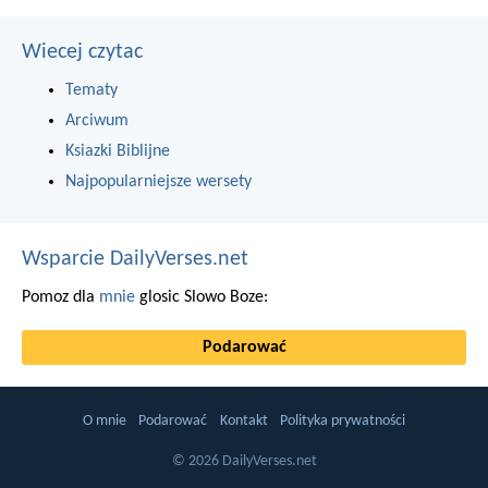
Wiecej czytac
Tematy
Arciwum
Ksiazki Biblijne
Najpopularniejsze wersety
Wsparcie DailyVerses.net
Pomoz dla
mnie
glosic Slowo Boze:
Podarować
O mnie
Podarować
Kontakt
Polityka prywatności
© 2026 DailyVerses.net