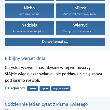
Niebo
Miłość
Gdyż sam Pan na...
Miłość jest cierpliwa, miłość...
Nadzieja
Wierzyć
Albowiem Ja wiem, jakie...
Dlatego powiadam wam: Wszystko...
Dalsze tematy...
Biblijny werset dnia
Chrystus wyzwolił nas, abyśmy w tej wolności żyli.
Stójcie więc niezachwianie i nie poddawajcie się znowu
pod jarzmo niewoli.
Galacjan 5:1
Jezus
życie
wyzwoliciel
Codziennie jeden cytat z Pisma Swietego