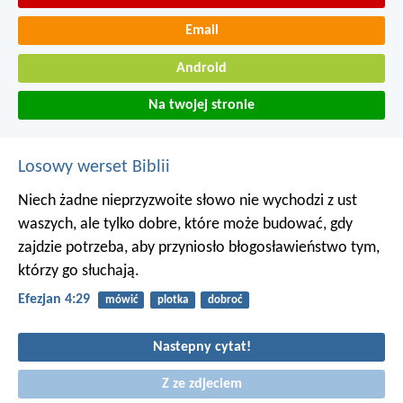
Email
Android
Na twojej stronie
Losowy werset Biblii
Niech żadne nieprzyzwoite słowo nie wychodzi z ust
waszych, ale tylko dobre, które może budować, gdy
zajdzie potrzeba, aby przyniosło błogosławieństwo tym,
którzy go słuchają.
Efezjan 4:29
mówić
plotka
dobroć
Nastepny cytat!
Z ze zdjeciem