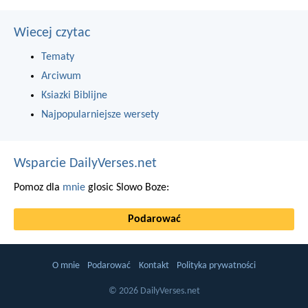
Wiecej czytac
Tematy
Arciwum
Ksiazki Biblijne
Najpopularniejsze wersety
Wsparcie DailyVerses.net
Pomoz dla
mnie
glosic Slowo Boze:
Podarować
O mnie
Podarować
Kontakt
Polityka prywatności
© 2026 DailyVerses.net