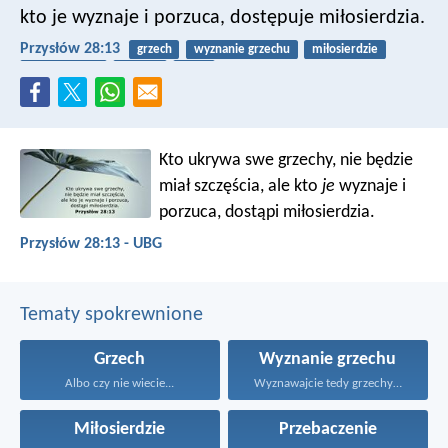
kto je wyznaje i porzuca, dostępuje miłosierdzia.
Przysłów 28:13
grzech
wyznanie grzechu
miłosierdzie
przebaczenie
pokuta
łaska
Kto ukrywa swe grzechy, nie będzie
miał szczęścia,
ale kto
je
wyznaje i
porzuca, dostąpi miłosierdzia.
Przysłów 28:13 - UBG
Tematy spokrewnione
Grzech
Wyznanie grzechu
Albo czy nie wiecie...
Wyznawajcie tedy grzechy jedni...
Miłosierdzie
Przebaczenie