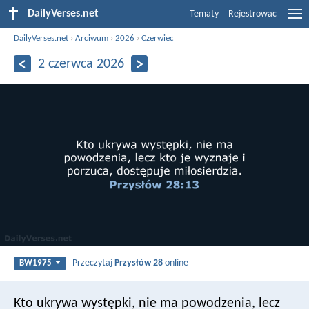
DailyVerses.net
Tematy
Rejestrowac
DailyVerses.net
›
Arciwum
›
2026
›
Czerwiec
2 czerwca 2026
Przeczytaj
Przysłów 28
online
BW1975
Kto ukrywa występki, nie ma powodzenia,
lecz