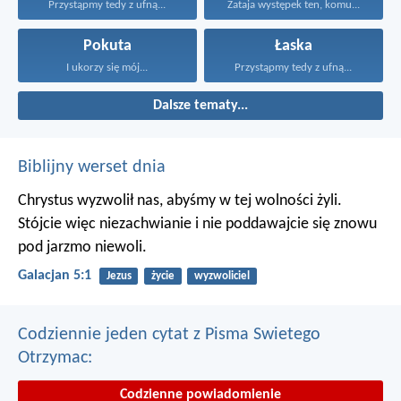
Przystąpmy tedy z ufną...
Zataja występek ten, komu...
Pokuta
Łaska
I ukorzy się mój...
Przystąpmy tedy z ufną...
Dalsze tematy...
Biblijny werset dnia
Chrystus wyzwolił nas, abyśmy w tej wolności żyli.
Stójcie więc niezachwianie i nie poddawajcie się znowu
pod jarzmo niewoli.
Galacjan 5:1
Jezus
życie
wyzwoliciel
Codziennie jeden cytat z Pisma Swietego
Otrzymac:
Codzienne powiadomienie