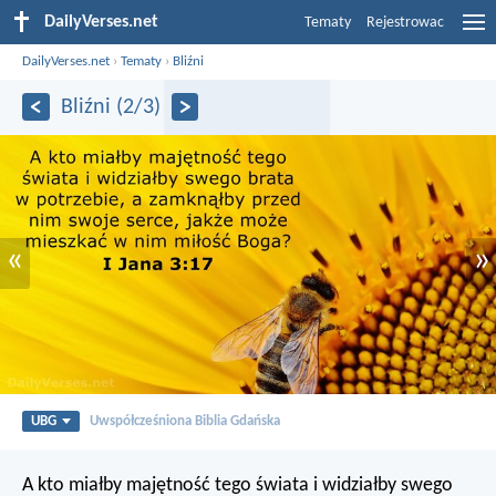
DailyVerses.net
Tematy
Rejestrowac
DailyVerses.net
›
Tematy
›
Bliźni
Bliźni (2/3)
«
»
UBG
Uwspółcześniona Biblia Gdańska
A kto miałby majętność tego świata i widziałby swego