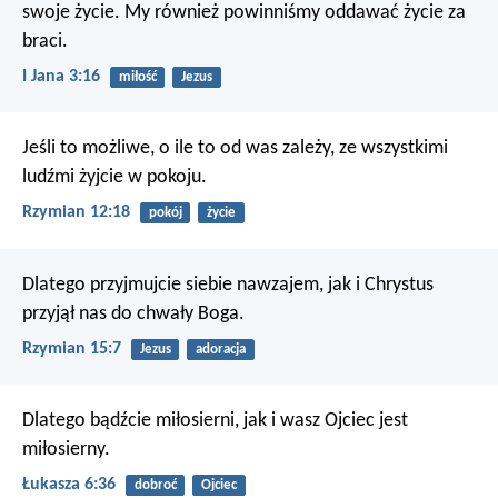
swoje życie. My również powinniśmy oddawać życie za
braci.
I Jana 3:16
miłość
Jezus
Jeśli to możliwe, o ile to od was zależy, ze wszystkimi
ludźmi żyjcie w pokoju.
Rzymian 12:18
pokój
życie
Dlatego przyjmujcie siebie nawzajem, jak i Chrystus
przyjął nas do chwały Boga.
Rzymian 15:7
Jezus
adoracja
Dlatego bądźcie miłosierni, jak i wasz Ojciec jest
miłosierny.
Łukasza 6:36
dobroć
Ojciec