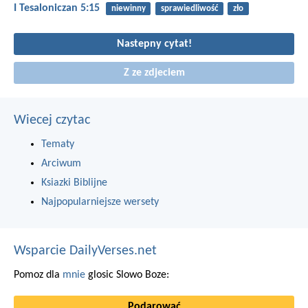
I Tesaloniczan 5:15
niewinny
sprawiedliwość
zło
Nastepny cytat!
Z ze zdjeciem
Wiecej czytac
Tematy
Arciwum
Ksiazki Biblijne
Najpopularniejsze wersety
Wsparcie DailyVerses.net
Pomoz dla
mnie
glosic Slowo Boze:
Podarować