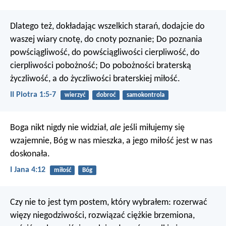
Dlatego też, dokładając wszelkich starań, dodajcie do
waszej wiary cnotę, do cnoty poznanie; Do poznania
powściągliwość, do powściągliwości cierpliwość, do
cierpliwości pobożność; Do pobożności braterską
życzliwość, a do życzliwości braterskiej miłość.
II Piotra 1:5-7
wierzyć
dobroć
samokontrola
Boga nikt nigdy nie widział,
ale
jeśli miłujemy się
wzajemnie, Bóg w nas mieszka, a jego miłość jest w nas
doskonała.
I Jana 4:12
miłość
Bóg
Czy nie to jest tym postem, który wybrałem:
rozerwać
więzy niegodziwości,
rozwiązać ciężkie brzemiona,