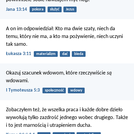
Jana 13:14
pokora
służyć
Jezus
A on im odpowiedział: Kto ma dwie szaty, niech da
temu, który nie ma, a kto ma pożywienie, niech uczyni
tak samo.
Łukasza 3:11
materializm
dać
bieda
Okazuj szacunek wdowom, które rzeczywiście
są
wdowami.
I Tymoteusza 5:3
społeczność
wdowy
Zobaczyłem też, że wszelka praca i każde dobre dzieło
wywołują tylko zazdrość jednego wobec drugiego. Także
i to jest marnością i utrapieniem ducha.