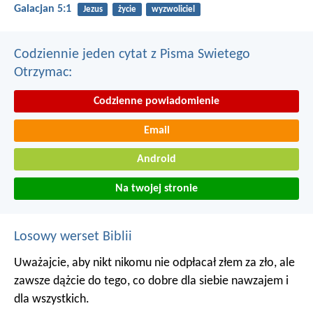
Galacjan 5:1
Jezus
życie
wyzwoliciel
Codziennie jeden cytat z Pisma Swietego
Otrzymac:
Codzienne powiadomienie
Email
Android
Na twojej stronie
Losowy werset Biblii
Uważajcie, aby nikt nikomu nie odpłacał złem za zło, ale
zawsze dążcie do tego, co dobre dla siebie nawzajem i
dla wszystkich.