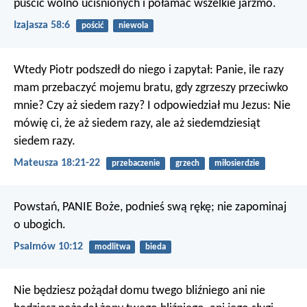
puścić wolno uciśnionych
i połamać wszelkie jarzmo.
Izajasza 58:6
pościć
niewola
Wtedy Piotr podszedł do niego i zapytał: Panie, ile razy
mam przebaczyć mojemu bratu, gdy zgrzeszy przeciwko
mnie? Czy aż siedem razy? I odpowiedział mu Jezus: Nie
mówię ci, że aż siedem razy, ale aż siedemdziesiąt
siedem razy.
Mateusza 18:21-22
przebaczenie
grzech
miłosierdzie
Powstań, PANIE Boże, podnieś swą rękę;
nie zapominaj
o ubogich.
Psalmów 10:12
modlitwa
bieda
Nie będziesz pożądał domu twego bliźniego ani nie