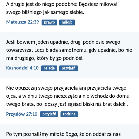
A drugie jest do niego podobne: Będziesz miłował
swego bliźniego jak samego siebie.
Mateusza 22:39
prawo
miłość
Jeśli bowiem jeden upadnie, drugi podniesie swego
towarzysza. Lecz biada samotnemu, gdy upadnie, bo nie
ma drugiego, który by go podniósł.
Kaznodziei 4:10
relacje
przyjaźń
Nie opuszczaj swego przyjaciela ani przyjaciela twego
ojca,
a w dniu twego nieszczęścia nie wchodź do domu
twego brata,
bo lepszy
jest
sąsiad bliski niż brat daleki.
Przysłów 27:10
przyjaźń
rodzina
Po tym poznaliśmy miłość
Boga
, że on oddał za nas