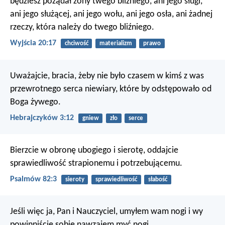
będziesz pożądał żony twego bliźniego, ani jego sługi,
ani jego służącej, ani jego wołu, ani jego osła, ani żadnej
rzeczy, która należy do twego bliźniego.
Wyjścia 20:17
chciwość
materializm
prawo
Uważajcie, bracia, żeby nie było czasem w kimś z was
przewrotnego serca niewiary, które by odstępowało od
Boga żywego.
Hebrajczyków 3:12
gniew
zło
serce
Bierzcie w obronę ubogiego i sierotę,
oddajcie
sprawiedliwość strapionemu i potrzebującemu.
Psalmów 82:3
sieroty
sprawiedliwość
słabość
Jeśli więc ja, Pan i Nauczyciel, umyłem wam nogi i wy
powinniście sobie nawzajem myć nogi.