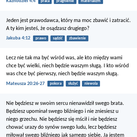
Kaznodziei 4:4
praca
pragnienie
materializm
Jeden jest prawodawca, który ma moc zbawić i zatracić.
A ty kim jesteś, że osądzasz drugiego?
Jakuba 4:12
prawo
sądzić
zbawienie
Lecz nie tak ma być wśród was, ale kto między wami
chce być wielki, niech będzie waszym sługą. I kto wśród
was chce być pierwszy, niech będzie waszym sługą.
Mateusza 20:26-27
pokora
służyć
niewola
Nie będziesz w swoim sercu nienawidził swego brata.
Będziesz upominał swego bliźniego i nie zniesiesz u
niego grzechu. Nie będziesz się mścił i nie będziesz
chować urazy do synów swego ludu, lecz będziesz
miłował swego bliźniego jak samego siebie. Ja jestem