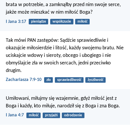
brata w potrzebie, a zamknąłby przed nim swoje serce,
jakże może mieszkać w nim miłość Boga?
I Jana 3:17
pieniądze
współczucie
miłość
Tak mówi PAN zastępów: Sądźcie sprawiedliwie i
okazujcie miłosierdzie i litość, każdy swojemu bratu. Nie
uciskajcie wdowy i sieroty, obcego i ubogiego i nie
obmyślajcie zła w swoich sercach, jedni przeciwko
drugim.
Zachariasza 7:9-10
zło
sprawiedliwość
życzliwość
Umiłowani, miłujmy się wzajemnie, gdyż miłość jest z
Boga i każdy, kto miłuje, narodził się z Boga i zna Boga.
I Jana 4:7
miłość
przyjaźń
odrodzenie