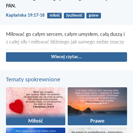
PAN.
Kapłańska 19:17-18
miłość
życzliwość
gniew
Miłować go całym sercem, całym umysłem, całą duszą i
z całej siły i miłować bliźniego jak samego siebie znaczy
więcej niż wszystkie całopalenia i ofiary.
Wiecej czytac...
Tematy spokrewnione
Miłość
Prawo