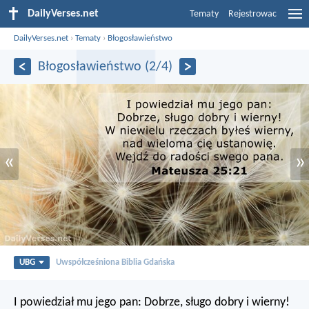
DailyVerses.net
Tematy
Rejestrowac
DailyVerses.net
›
Tematy
›
Błogosławieństwo
Błogosławieństwo (2/4)
«
»
UBG
Uwspółcześniona Biblia Gdańska
I powiedział mu jego pan: Dobrze, sługo dobry i wierny!