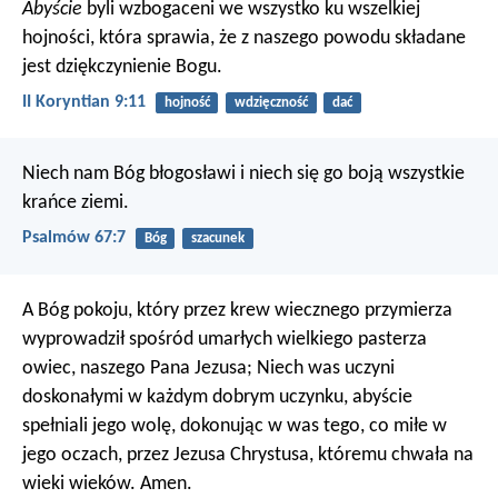
Abyście
byli wzbogaceni we wszystko ku wszelkiej
hojności, która sprawia, że z naszego powodu składane
jest dziękczynienie Bogu.
II Koryntian 9:11
hojność
wdzięczność
dać
Niech nam Bóg błogosławi
i niech się go boją wszystkie
krańce ziemi.
Psalmów 67:7
Bóg
szacunek
A Bóg pokoju, który przez krew wiecznego przymierza
wyprowadził spośród umarłych wielkiego pasterza
owiec, naszego Pana Jezusa; Niech was uczyni
doskonałymi w każdym dobrym uczynku, abyście
spełniali jego wolę, dokonując w was tego, co miłe w
jego oczach, przez Jezusa Chrystusa, któremu chwała na
wieki wieków. Amen.