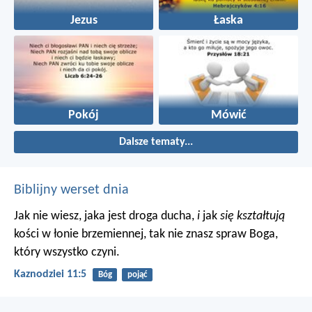
Jezus
Łaska
Pokój
Mówić
Dalsze tematy...
Biblijny werset dnia
Jak nie wiesz, jaka jest droga ducha,
i
jak
się kształtują
kości w łonie brzemiennej, tak nie znasz spraw Boga,
który wszystko czyni.
Kaznodziei 11:5
Bóg
pojąć