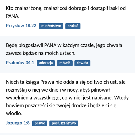
Kto znalazł żonę, znalazł coś dobrego
i dostąpił łaski od
PANA.
Przysłów 18:22
małżeństwo
szukać
Będę błogosławił PANA w każdym czasie,
jego chwała
zawsze
będzie
na moich ustach.
Psalmów 34:1
adoracja
mówić
chwała
Niech ta księga Prawa nie oddala się od twoich ust, ale
rozmyślaj o niej we dnie i w nocy, abyś pilnował
wypełnienia wszystkiego, co w niej jest napisane. Wtedy
bowiem poszczęści się twojej drodze i będzie ci się
wiodło.
Jozuego 1:8
prawo
posłuszeństwo