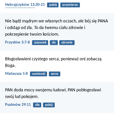
Hebrajczyków 13:20-21
pokój
przymierze
zmartwychwstanie
Nie bądź mądrym we własnych oczach,
ale
bój się PANA
i odstąp od zła.
To
da twemu ciału zdrowie
i
pokrzepienie twoim kościom.
Przysłów 3:7-8
szacunek
zło
zdrowie
Błogosławieni czystego serca,
ponieważ oni zobaczą
Boga.
Mateusza 5:8
uczciwość
serce
PAN doda mocy swojemu ludowi,
PAN pobłogosławi
swój lud pokojem.
Psalmów 29:11
siła
pokój