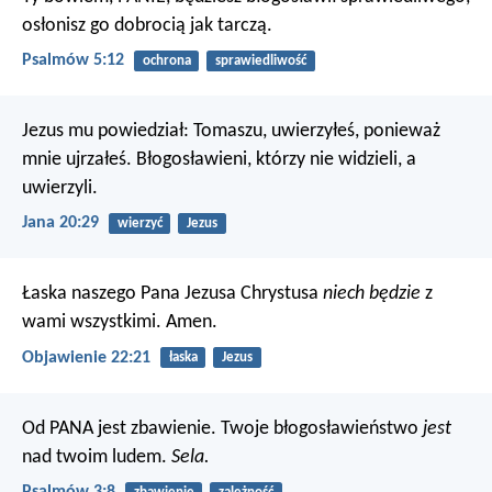
osłonisz go dobrocią jak tarczą.
Psalmów 5:12
ochrona
sprawiedliwość
Jezus mu powiedział: Tomaszu, uwierzyłeś, ponieważ
mnie ujrzałeś. Błogosławieni, którzy nie widzieli, a
uwierzyli.
Jana 20:29
wierzyć
Jezus
Łaska naszego Pana Jezusa Chrystusa
niech będzie
z
wami wszystkimi. Amen.
Objawienie 22:21
łaska
Jezus
Od PANA jest zbawienie.
Twoje błogosławieństwo
jest
nad twoim ludem.
Sela.
Psalmów 3:8