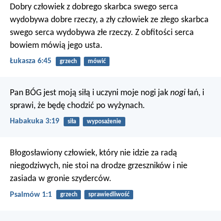
Dobry człowiek z dobrego skarbca swego serca
wydobywa dobre rzeczy, a zły człowiek ze złego skarbca
swego serca wydobywa złe rzeczy. Z obfitości serca
bowiem mówią jego usta.
Łukasza 6:45
grzech
mówić
Pan BÓG jest moją siłą
i uczyni moje nogi jak
nogi
łań,
i
sprawi, że będę chodzić po wyżynach.
Habakuka 3:19
siła
wyposażenie
Błogosławiony człowiek,
który nie idzie za radą
niegodziwych,
nie stoi na drodze grzeszników
i nie
zasiada w gronie szyderców.
Psalmów 1:1
grzech
sprawiedliwość