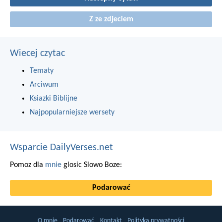
Z ze zdjeciem
Wiecej czytac
Tematy
Arciwum
Ksiazki Biblijne
Najpopularniejsze wersety
Wsparcie DailyVerses.net
Pomoz dla
mnie
glosic Slowo Boze:
Podarować
O mnie
Podarować
Kontakt
Polityka prywatności