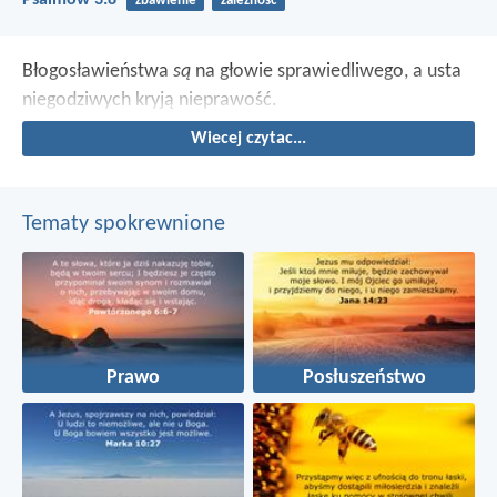
zbawienie
zależność
Błogosławieństwa
są
na głowie sprawiedliwego,
a usta
niegodziwych kryją nieprawość.
Wiecej czytac...
Tematy spokrewnione
Prawo
Posłuszeństwo