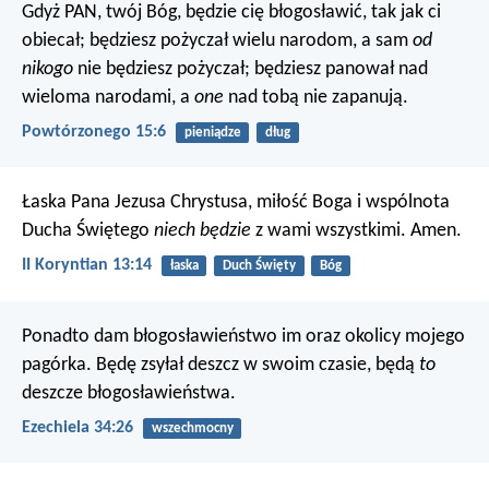
Gdyż PAN, twój Bóg, będzie cię błogosławić, tak jak ci
obiecał; będziesz pożyczał wielu narodom, a sam
od
nikogo
nie będziesz pożyczał; będziesz panował nad
wieloma narodami, a
one
nad tobą nie zapanują.
Powtórzonego 15:6
pieniądze
dług
Łaska Pana Jezusa Chrystusa, miłość Boga i wspólnota
Ducha Świętego
niech będzie
z wami wszystkimi. Amen.
II Koryntian 13:14
łaska
Duch Święty
Bóg
Ponadto dam błogosławieństwo im oraz okolicy mojego
pagórka. Będę zsyłał deszcz w swoim czasie, będą
to
deszcze błogosławieństwa.
Ezechiela 34:26
wszechmocny