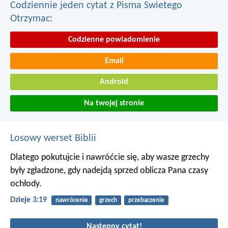
Codziennie jeden cytat z Pisma Swietego
Otrzymac:
Codzienne powiadomienie
Email
Android
Na twojej stronie
Losowy werset Biblii
Dlatego pokutujcie i nawróćcie się, aby wasze grzechy
były zgładzone, gdy nadejdą sprzed oblicza Pana czasy
ochłody.
Dzieje 3:19
nawrócenie
grzech
przebaczenie
Nastepny cytat!