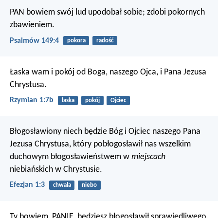
PAN bowiem swój lud upodobał sobie;
zdobi pokornych
zbawieniem.
Psalmów 149:4
pokora
radość
Łaska wam i pokój od Boga, naszego Ojca, i Pana Jezusa
Chrystusa.
Rzymian 1:7b
łaska
pokój
Ojciec
Błogosławiony niech będzie Bóg i Ojciec naszego Pana
Jezusa Chrystusa, który pobłogosławił nas wszelkim
duchowym błogosławieństwem w
miejscach
niebiańskich w Chrystusie.
Efezjan 1:3
chwała
niebo
Ty bowiem, PANIE, będziesz błogosławił sprawiedliwego,