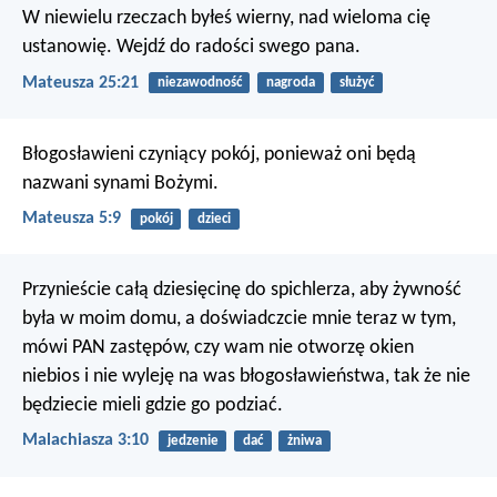
W niewielu rzeczach byłeś wierny, nad wieloma cię
ustanowię. Wejdź do radości swego pana.
Mateusza 25:21
niezawodność
nagroda
służyć
Błogosławieni czyniący pokój,
ponieważ oni będą
nazwani synami Bożymi.
Mateusza 5:9
pokój
dzieci
Przynieście całą dziesięcinę do spichlerza, aby żywność
była w moim domu, a doświadczcie mnie teraz w tym,
mówi PAN zastępów, czy wam nie otworzę okien
niebios i nie wyleję na was błogosławieństwa, tak że nie
będziecie mieli gdzie go podziać.
Malachiasza 3:10
jedzenie
dać
żniwa