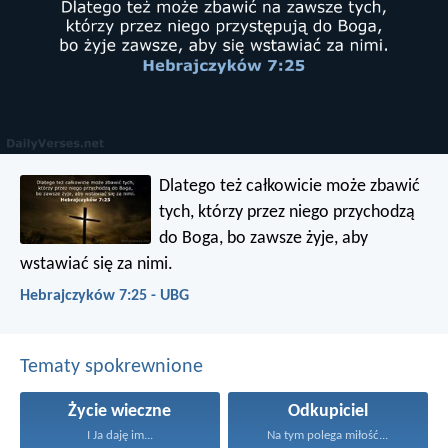
Dlatego też całkowicie może zbawić
tych, którzy przez niego przychodzą
do Boga, bo zawsze żyje, aby
wstawiać się za nimi.
Hebrajczyków 7:25 - UBG
Tematy spokrewnione
Życie wieczne
Odkupiciel
I Ja daję im...
Na tym polega miłość...