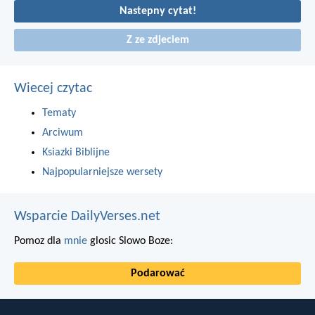
Nastepny cytat!
Z ze zdjeciem
Wiecej czytac
Tematy
Arciwum
Ksiazki Biblijne
Najpopularniejsze wersety
Wsparcie DailyVerses.net
Pomoz dla
mnie
glosic Slowo Boze:
Podarować