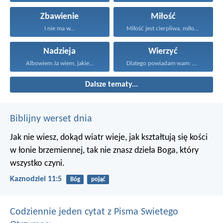
Zbawienie
Miłość
I nie ma w...
Miłość jest cierpliwa, miłość...
Nadzieja
Wierzyć
Albowiem Ja wiem, jakie...
Dlatego powiadam wam: Wszystko...
Dalsze tematy...
Biblijny werset dnia
Jak nie wiesz, dokąd wiatr wieje,
jak kształtują się kości
w łonie brzemiennej,
tak nie znasz dzieła Boga, który
wszystko czyni.
Kaznodziei 11:5
Bóg
pojąć
Codziennie jeden cytat z Pisma Swietego