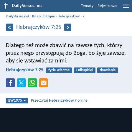
DailyVerses.net
Tematy
Rejestrowac
DailyVerses.net
›
Ksiazki Biblijne
›
Hebrajczyków
›
7
Hebrajczyków 7:25
Dlatego też może zbawić na zawsze tych, którzy
przez niego przystępują do Boga, bo żyje zawsze,
aby się wstawiać za nimi.
Hebrajczyków 7:25
życie wieczne
Odkupiciel
zbawienie
Przeczytaj
Hebrajczyków 7
online
BW1975