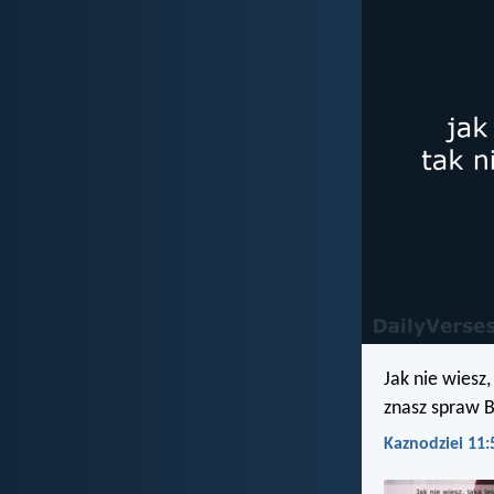
Jak nie wiesz,
znasz spraw B
Kaznodziei 11: