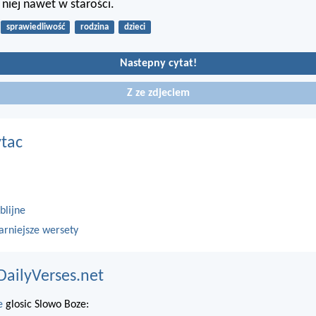
z niej nawet w starości.
sprawiedliwość
rodzina
dzieci
Nastepny cytat!
Z ze zdjeciem
ytac
blijne
arniejsze wersety
DailyVerses.net
e
glosic Slowo Boze: