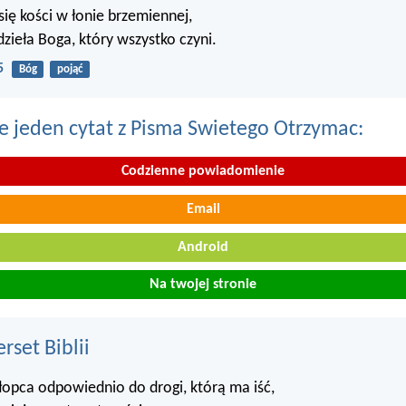
 się kości w łonie brzemiennej,
dzieła Boga, który wszystko czyni.
5
Bóg
pojąć
e jeden cytat z Pisma Swietego Otrzymac:
Codzienne powiadomienie
Email
Android
Na twojej stronie
set Biblii
opca odpowiednio do drogi, którą ma iść,