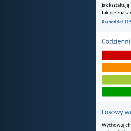
jak kształtują
tak nie znasz 
Kaznodziei 11:
Codzienni
Losowy wer
Wychowuj chł