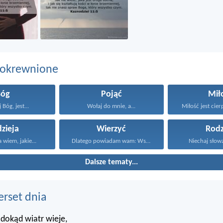
pokrewnione
Bóg
Pojąć
Mił
 Bóg, jest...
Wołaj do mnie, a...
Miłość jest cierp
zieja
Wierzyć
Rodz
 wiem, jakie...
Dlatego powiadam wam: Wszystko...
Niechaj słowa 
Dalsze tematy...
erset dnia
 dokąd wiatr wieje,