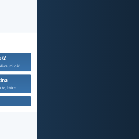
ość
liwa, miłość...
ina
te, które...