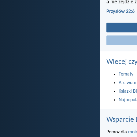
a nie zejdzie 
Przysłów 22:6
Wiecej cz
Tematy
Arciwum
Ksiazki Bi
Najpopul
Wsparcie 
Pomoz dla
mni