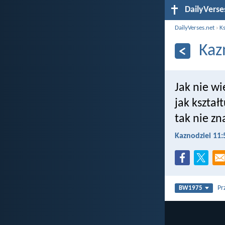
DailyVerse
DailyVerses.net
›
Ks
Kaz
Jak nie wi
jak kształ
tak nie zn
Kaznodziei 11:
Pr
BW1975