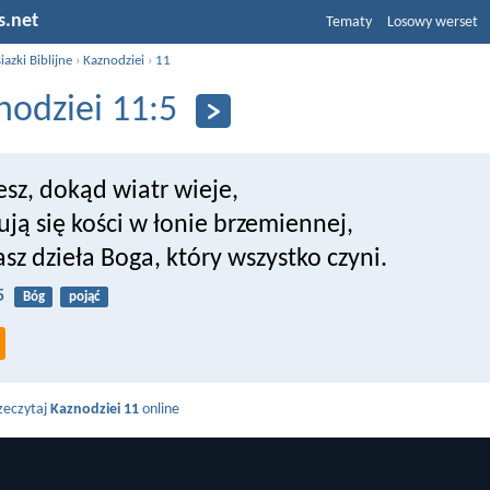
s.net
Tematy
Losowy werset
iazki Biblijne
›
Kaznodziei
›
11
nodziei 11:5
esz, dokąd wiatr wieje,
tują się kości w łonie brzemiennej,
asz dzieła Boga, który wszystko czyni.
5
Bóg
pojąć
zeczytaj
Kaznodziei 11
online