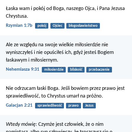
Łaska wam i pokój od Boga, naszego Ojca, i Pana Jezusa
Chrystusa.
Rzymian 1:7b
pokój
Ojciec
błogosławieństwo
Ale ze względu na swoje wielkie miłosierdzie nie
wyniszczyłeś i nie opuściłeś ich, gdyż jesteś Bogiem
łaskawym i miłosiernym.
Nehemiasza 9:31
miłosierdzie
bliskość
przebaczenie
Nie odrzucam łaski Boga. Jeśli bowiem przez prawo jest
sprawiedliwość, to Chrystus umarł na próżno.
Galacjan 2:21
sprawiedliwość
prawo
Jezus
Wtedy mówię
: Czymże jest człowiek, że o nim