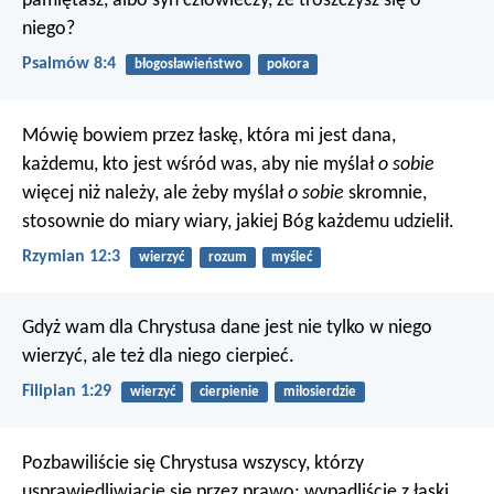
pamiętasz,
albo syn człowieczy, że troszczysz się o
niego?
Psalmów 8:4
błogosławieństwo
pokora
Mówię bowiem przez łaskę, która mi jest dana,
każdemu, kto jest wśród was, aby nie myślał
o sobie
więcej niż należy, ale żeby myślał
o sobie
skromnie,
stosownie do miary wiary, jakiej Bóg każdemu udzielił.
Rzymian 12:3
wierzyć
rozum
myśleć
Gdyż wam dla Chrystusa dane jest nie tylko w niego
wierzyć, ale też dla niego cierpieć.
Filipian 1:29
wierzyć
cierpienie
miłosierdzie
Pozbawiliście się Chrystusa wszyscy, którzy
usprawiedliwiacie się przez prawo; wypadliście z łaski.