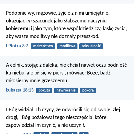
Podobnie wy, mężowie, żyjcie z nimi umiejętnie,
okazując
im
szacunek jako słabszemu naczyniu
kobiecemu i jako tym, które współdziedziczą łaskę życia,
aby wasze modlitwy nie doznały przeszkód.
I Piotra 3:7
małżeństwo
modlitwa
seksualność
A celnik, stojąc z daleka, nie chciał nawet oczu podnieść
ku niebu, ale bił się w piersi, mówiąc: Boże, bądź
miłosierny mnie grzesznemu.
Łukasza 18:13
pokuta
nawrócenie
pokora
I Bóg widział ich czyny, że odwrócili się od swojej złej
drogi, i Bóg pożałował tego nieszczęścia, które
zapowiedział im czynić, a nie uczynił.