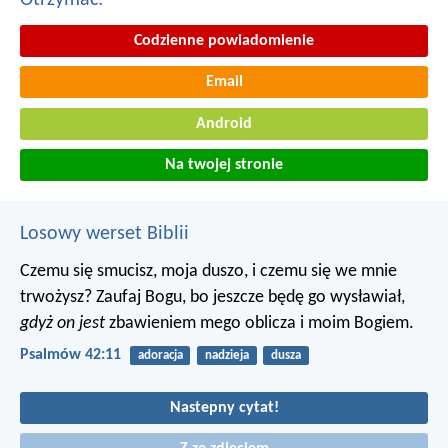
Codzienne powiadomienie
Email
Android
Na twojej stronie
Losowy werset Biblii
Czemu się smucisz, moja duszo,
i czemu się we mnie
trwożysz?
Zaufaj Bogu, bo jeszcze będę go wysławiał,
gdyż on jest
zbawieniem mego oblicza i moim Bogiem.
Psalmów 42:11
adoracja
nadzieja
dusza
Nastepny cytat!