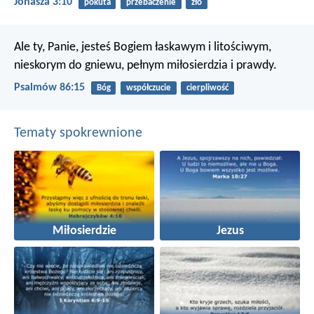
Jonasza 3:10
pokuta
przebaczenie
zło
Ale ty, Panie, jesteś Bogiem łaskawym i litościwym,
nieskorym do gniewu, pełnym miłosierdzia i prawdy.
Psalmów 86:15
Bóg
współczucie
cierpliwość
Tematy spokrewnione
Miłosierdzie
Jezus