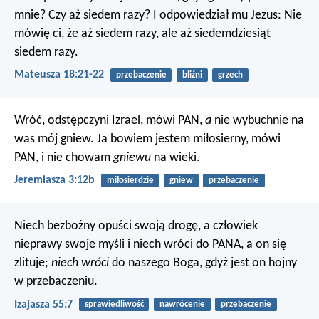
mnie? Czy aż siedem razy? I odpowiedział mu Jezus: Nie
mówię ci, że aż siedem razy, ale aż siedemdziesiąt
siedem razy.
Mateusza 18:21-22
przebaczenie
bliźni
grzech
Wróć, odstępczyni Izrael, mówi PAN,
a
nie wybuchnie na
was mój gniew.
Ja bowiem jestem miłosierny, mówi
PAN,
i nie chowam
gniewu
na wieki.
Jeremiasza 3:12b
miłosierdzie
gniew
przebaczenie
Niech bezbożny opuści swoją drogę,
a człowiek
nieprawy swoje myśli
i niech wróci do PANA, a on się
zlituje;
niech wróci
do naszego Boga,
gdyż jest on hojny
w przebaczeniu.
Izajasza 55:7
sprawiedliwość
nawrócenie
przebaczenie