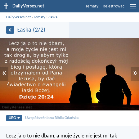
DailyVerses.net
Tematy
Rejestrowac
DailyVerses.net
›
Tematy
›
Łaska
Łaska (2/2)
«
»
UBG
Uwspółcześniona Biblia Gdańska
Lecz ja o to nie dbam, a moje życie nie jest mi tak