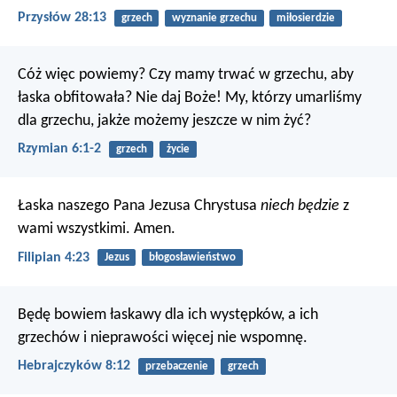
Przysłów 28:13
grzech
wyznanie grzechu
miłosierdzie
Cóż więc powiemy? Czy mamy trwać w grzechu, aby
łaska obfitowała? Nie daj Boże! My, którzy umarliśmy
dla grzechu, jakże możemy jeszcze w nim żyć?
Rzymian 6:1-2
grzech
życie
Łaska naszego Pana Jezusa Chrystusa
niech będzie
z
wami wszystkimi. Amen.
Filipian 4:23
Jezus
błogosławieństwo
Będę bowiem łaskawy dla ich występków, a ich
grzechów i nieprawości więcej nie wspomnę.
Hebrajczyków 8:12
przebaczenie
grzech