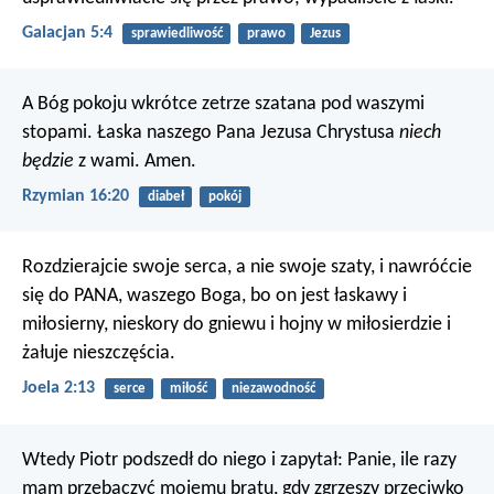
Galacjan 5:4
sprawiedliwość
prawo
Jezus
A Bóg pokoju wkrótce zetrze szatana pod waszymi
stopami. Łaska naszego Pana Jezusa Chrystusa
niech
będzie
z wami. Amen.
Rzymian 16:20
diabeł
pokój
Rozdzierajcie swoje serca,
a nie swoje szaty,
i nawróćcie
się do PANA, waszego Boga,
bo on jest łaskawy i
miłosierny,
nieskory do gniewu i hojny w miłosierdzie
i
żałuje nieszczęścia.
Joela 2:13
serce
miłość
niezawodność
Wtedy Piotr podszedł do niego i zapytał: Panie, ile razy
mam przebaczyć mojemu bratu, gdy zgrzeszy przeciwko