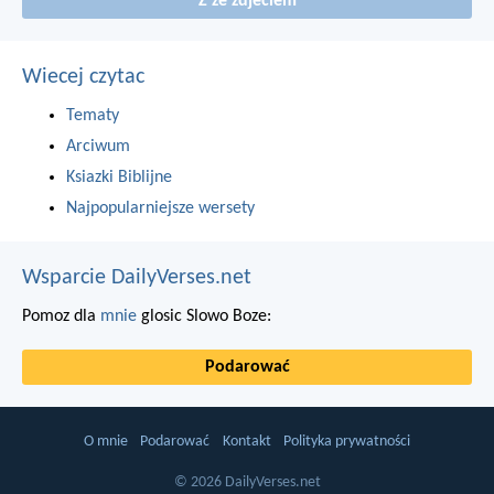
Z ze zdjeciem
Wiecej czytac
Tematy
Arciwum
Ksiazki Biblijne
Najpopularniejsze wersety
Wsparcie DailyVerses.net
Pomoz dla
mnie
glosic Slowo Boze:
Podarować
O mnie
Podarować
Kontakt
Polityka prywatności
© 2026 DailyVerses.net