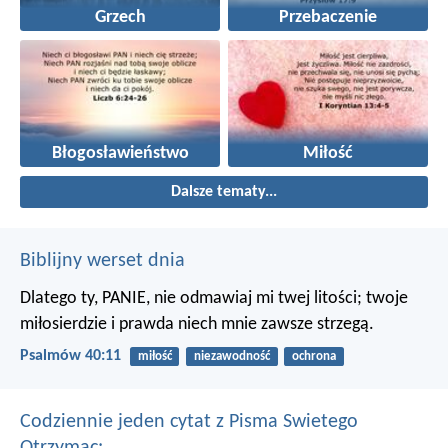
Grzech
Przebaczenie
Błogosławieństwo
Miłość
Dalsze tematy...
Biblijny werset dnia
Dlatego ty, PANIE, nie odmawiaj mi twej litości;
twoje
miłosierdzie i prawda niech mnie zawsze strzegą.
Psalmów 40:11
miłość
niezawodność
ochrona
Codziennie jeden cytat z Pisma Swietego
Otrzymac: