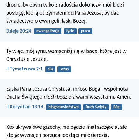
drogie, bylebym tylko z radością dokończył mój bieg i
posługę, którą otrzymałem od Pana Jezusa, by dać
świadectwo o ewangelii łaski Bożej.
Dzieje 20:24
ewangelizacja
życie
praca
Ty więc, mój synu, wzmacniaj się w łasce, która jest w
Chrystusie Jezusie.
II Tymoteusza 2:1
siła
Jezus
Łaska Pana Jezusa Chrystusa, miłość Boga i wspólnota
Ducha Świętego
niech będzie
z wami wszystkimi. Amen.
II Koryntian 13:14
błogosławieństwo
Duch Święty
Bóg
Kto ukrywa swe grzechy, nie będzie miał szczęścia,
ale
kto
je
wyznaje i porzuca, dostąpi miłosierdzia.