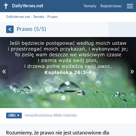
DailyVerses.net
Tematy
Rejestrowac
DailyVerses.net
›
Tematy
›
Prawo
Prawo (5/5)
«
»
UBG
Uwspółcześniona Biblia Gdańska
Rozumiemy, że prawo nie jest ustanowione dla