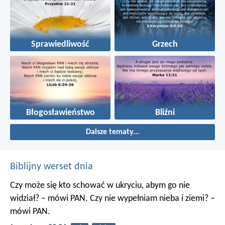
Sprawiedliwość
Grzech
Błogosławieństwo
Bliźni
Dalsze tematy...
Biblijny werset dnia
Czy może się kto schować w ukryciu, abym go nie
widział? – mówi PAN. Czy nie wypełniam nieba i ziemi? –
mówi PAN.