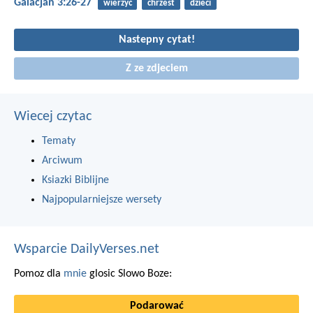
Galacjan 3:26-27
wierzyć
chrzest
dzieci
Nastepny cytat!
Z ze zdjeciem
Wiecej czytac
Tematy
Arciwum
Ksiazki Biblijne
Najpopularniejsze wersety
Wsparcie DailyVerses.net
Pomoz dla
mnie
glosic Slowo Boze:
Podarować