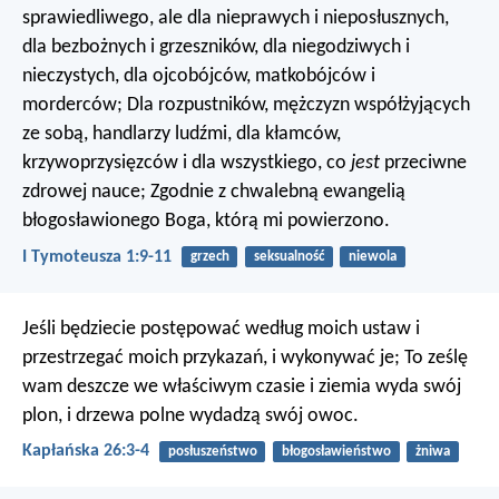
sprawiedliwego, ale dla nieprawych i nieposłusznych,
dla bezbożnych i grzeszników, dla niegodziwych i
nieczystych, dla ojcobójców, matkobójców i
morderców; Dla rozpustników, mężczyzn współżyjących
ze sobą, handlarzy ludźmi, dla kłamców,
krzywoprzysięzców i dla wszystkiego, co
jest
przeciwne
zdrowej nauce; Zgodnie z chwalebną ewangelią
błogosławionego Boga, którą mi powierzono.
I Tymoteusza 1:9-11
grzech
seksualność
niewola
Jeśli będziecie postępować według moich ustaw i
przestrzegać moich przykazań, i wykonywać je; To ześlę
wam deszcze we właściwym czasie i ziemia wyda swój
plon, i drzewa polne wydadzą swój owoc.
Kapłańska 26:3-4
posłuszeństwo
błogosławieństwo
żniwa