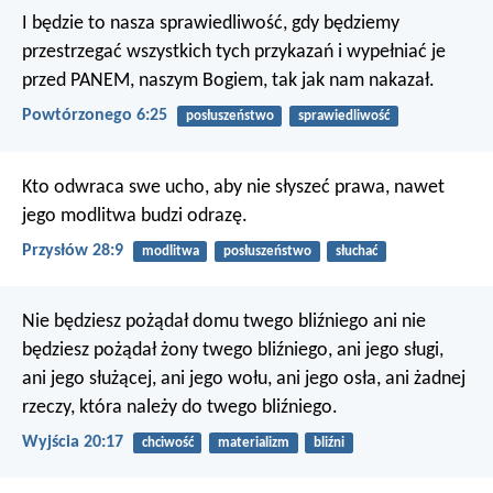
I będzie to nasza sprawiedliwość, gdy będziemy
przestrzegać wszystkich tych przykazań i wypełniać je
przed PANEM, naszym Bogiem, tak jak nam nakazał.
Powtórzonego 6:25
posłuszeństwo
sprawiedliwość
Kto odwraca swe ucho, aby nie słyszeć prawa,
nawet
jego modlitwa budzi odrazę.
Przysłów 28:9
modlitwa
posłuszeństwo
słuchać
Nie będziesz pożądał domu twego bliźniego ani nie
będziesz pożądał żony twego bliźniego, ani jego sługi,
ani jego służącej, ani jego wołu, ani jego osła, ani żadnej
rzeczy, która należy do twego bliźniego.
Wyjścia 20:17
chciwość
materializm
bliźni