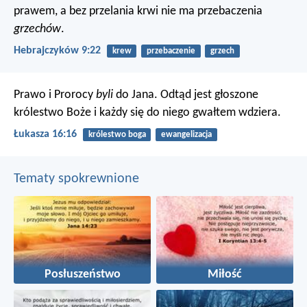
prawem, a bez przelania krwi nie ma przebaczenia
grzechów
.
Hebrajczyków 9:22
krew
przebaczenie
grzech
Prawo i Prorocy
byli
do Jana. Odtąd jest głoszone
królestwo Boże i każdy się do niego gwałtem wdziera.
Łukasza 16:16
królestwo boga
ewangelizacja
Tematy spokrewnione
Posłuszeństwo
Miłość