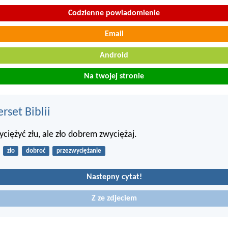
Codzienne powiadomienie
Email
Android
Na twojej stronie
set Biblii
yciężyć złu, ale zło dobrem zwyciężaj.
zło
dobroć
przezwyciężanie
Nastepny cytat!
Z ze zdjeciem