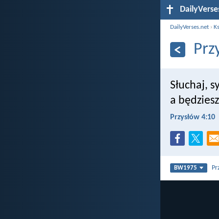
DailyVerse
DailyVerses.net
›
Ks
Prz
Słuchaj, s
a będziesz
Przysłów 4:10
Pr
BW1975