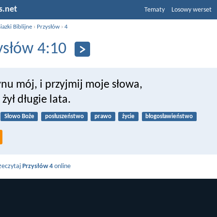
s.net
Tematy
Losowy werset
iazki Biblijne
›
Przysłów
›
4
ysłów 4:10
ynu mój, i przyjmij moje słowa,
 żył długie lata.
Słowo Boże
posłuszeństwo
prawo
życie
błogosławieństwo
zeczytaj
Przysłów 4
online