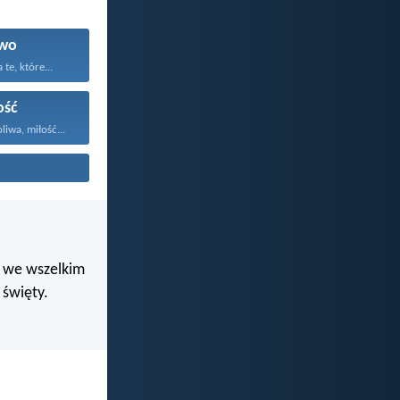
wo
te, które...
ość
liwa, miłość...
i we wszelkim
święty.