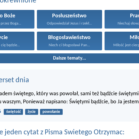
pokrewnione
o Boże
Posłuszeństwo
Pra
 przez Boga...
Odpowiedział Jezus i rzekł...
Niechaj słowa 
ycie
Błogosławieństwo
Mił
 cię będzie...
Niech ci błogosławi Pan...
Miłość jest cierp
Dalsze tematy...
erset dnia
ładem świętego, który was powołał, sami też bądźcie świętym
 waszym, Ponieważ napisano: Świętymi bądźcie, bo Ja jestem 
6
świętość
życie
powołanie
e jeden cytat z Pisma Swietego Otrzymac: