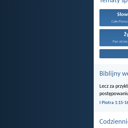
Tematy s
Słow
Całe Pismo
Ż
Pan strzec
Biblijny w
Lecz za przyk
postępowaniu
I Piotra 1:15-1
Codzienni