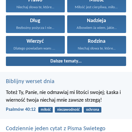
Prawo
Miłość
Niechaj słowa te, które...
Miłość jest cierpliwa, miłość...
Dług
Nadzieja
Bezbożny pożycza i nie...
Albowiem Ja wiem, jakie...
Wierzyć
Rodzina
Dlatego powiadam wam: Wszystko...
Niechaj słowa te, które...
Dalsze tematy...
Biblijny werset dnia
Toteż Ty, Panie, nie odmawiaj mi litości swojej;
Łaska i
wierność twoja niechaj mnie zawsze strzegą!
Psalmów 40:12
miłość
niezawodność
ochrona
Codziennie jeden cytat z Pisma Swietego