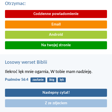
Otrzymac:
Codzienne powiadomienie
Email
Android
Na twojej stronie
Losowy werset Biblii
Ilekroć lęk mnie ogarnia,
W tobie mam nadzieję.
Psalmów 56:4
zaufanie
Bóg
lęk
Nastepny cytat!
Z ze zdjeciem