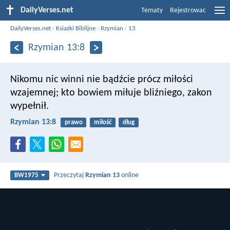
DailyVerses.net
Tematy
Rejestrowac
DailyVerses.net
›
Ksiazki Biblijne
›
Rzymian
›
13
Rzymian 13:8
Nikomu nic winni nie bądźcie prócz miłości
wzajemnej; kto bowiem miłuje bliźniego, zakon
wypełnił.
Rzymian 13:8
prawo
miłość
dług
Przeczytaj
Rzymian 13
online
BW1975