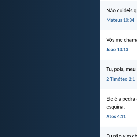
Não cuideis q
Mateus 10:34
Vós me chamai
João 13:13
Tu, pois, meu 
2 Timóteo 2:1
Ele é a pedra 
esquina.
Atos 4:11
Eu não vim ch