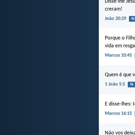
Disse-lhe Jes
creram!
João 20:29
fé
Porque o Filh
vida em resga
Marcos 10:45
Quem é que ve
1 João 5:5
fé
E disse-lhes:
Marcos 16:15
Não vos deixa