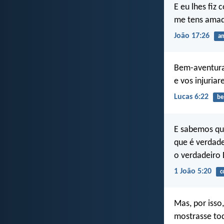
E eu lhes fiz
me tens amado
João 17:26
a
Bem-aventura
e vos injuri
Lucas 6:22
be
E sabemos q
que é verdade
o verdadeiro 
1 João 5:20
c
Mas, por isso
mostrasse tod