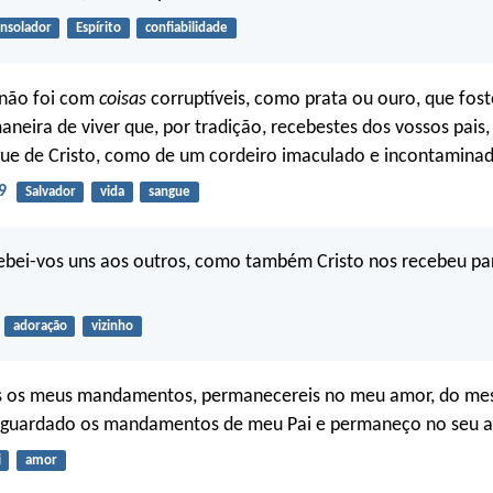
nsolador
Espírito
confiabilidade
não foi com
coisas
corruptíveis, como prata ou ouro, que fos
aneira de viver que, por tradição, recebestes dos vossos pais
gue de Cristo, como de um cordeiro imaculado e incontamina
9
Salvador
vida
sangue
ebei-vos uns aos outros, como também Cristo nos recebeu par
adoração
vizinho
s os meus mandamentos, permanecereis no meu amor, do 
 guardado os mandamentos de meu Pai e permaneço no seu 
i
amor