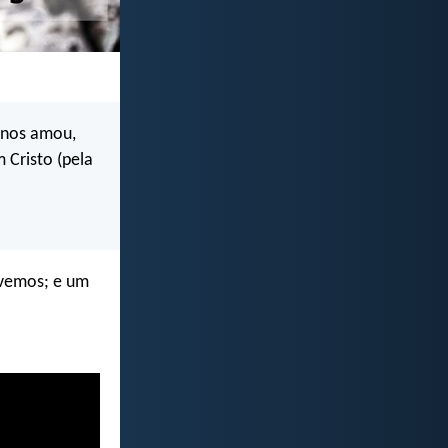
 nos amou,
 Cristo (pela
ivemos; e um