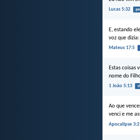
Lucas 5:32
pe
E, estando el
voz que dizia
Mateus 17:5
Estas coisas v
nome do Filh
1 João 5:13
v
Ao que vencer
venci e me as
Apocalipse 3:2