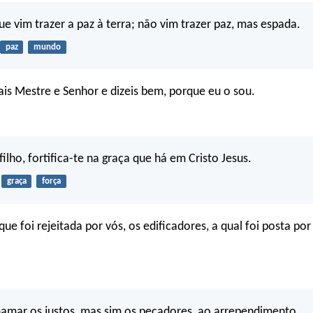
ue vim trazer a paz à terra; não vim trazer paz, mas espada.
paz
mundo
s Mestre e Senhor e dizeis bem, porque eu o sou.
filho, fortifica-te na graça que há em Cristo Jesus.
graça
força
que foi rejeitada por vós, os edificadores, a qual foi posta po
amar os justos, mas sim os pecadores, ao arrependimento.