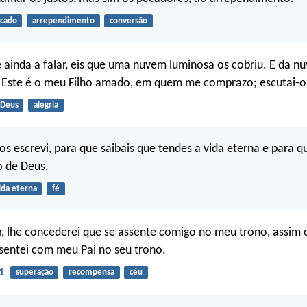
cado
arrependimento
conversão
e ainda a falar, eis que uma nuvem luminosa os cobriu. E da 
: Este é o meu Filho amado, em quem me comprazo; escutai-o
Deus
alegria
os escrevi, para que saibais que tendes a vida eterna e para q
o de Deus.
ida eterna
fé
, lhe concederei que se assente comigo no meu trono, assim
sentei com meu Pai no seu trono.
1
superação
recompensa
céu