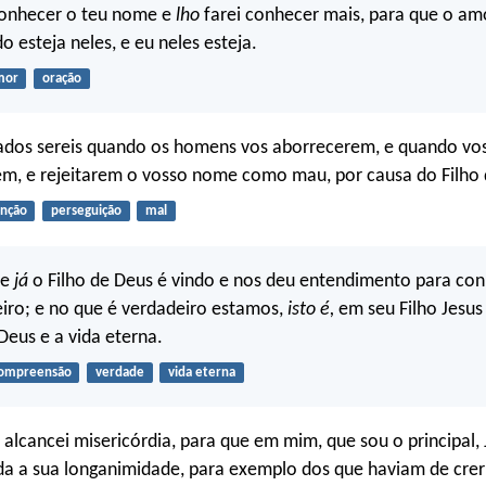
 conhecer o teu nome e
lho
farei conhecer mais, para que o a
 esteja neles, e eu neles esteja.
mor
oração
dos sereis quando os homens vos aborrecerem, e quando vo
arem, e rejeitarem o vosso nome como mau, por causa do Filh
nção
perseguição
mal
ue
já
o Filho de Deus é vindo e nos deu entendimento para co
iro; e no que é verdadeiro estamos,
isto é,
em seu Filho Jesus 
Deus e a vida eterna.
ompreensão
verdade
vida eterna
, alcancei misericórdia, para que em mim, que sou o principal, 
a a sua longanimidade, para exemplo dos que haviam de crer