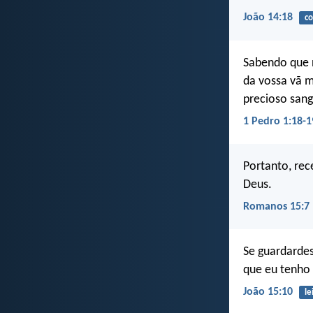
João 14:18
co
Sabendo que 
da vossa vã m
precioso san
1 Pedro 1:18-1
Portanto, rec
Deus.
Romanos 15:7
Se guardarde
que eu tenho
João 15:10
le