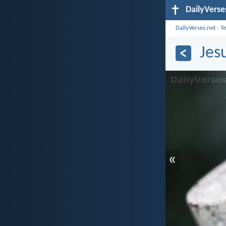
DailyVerse
DailyVerses.net
›
T
Jes
«