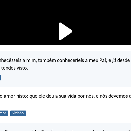
nhecêsseis a mim, também conheceríeis a meu Pai; e
já
desde 
 tendes visto.
amor nisto: que ele deu a sua vida por nós, e nós devemos d
mor
vizinho