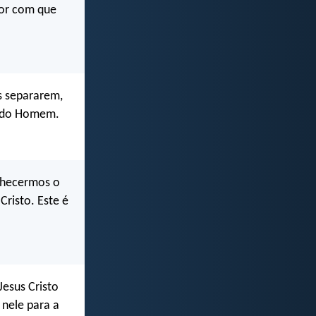
mor com que
s separarem,
o do Homem.
nhecermos o
Cristo. Este é
Jesus Cristo
 nele para a