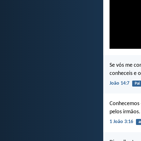
Se vós me co
conheceis e o
João 14:7
Pai
Conhecemos o 
pelos irmãos.
1 João 3:16
a