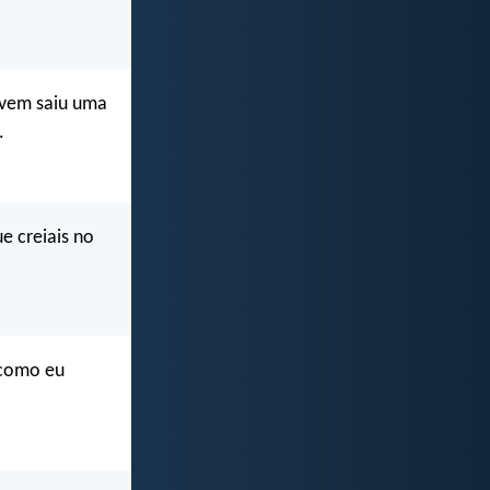
nuvem saiu uma
.
ue creiais no
 como eu