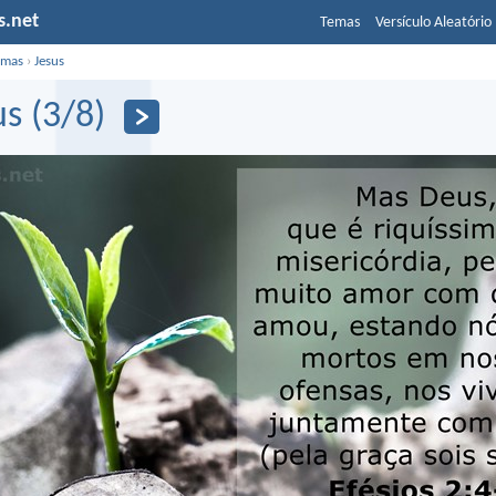
s.net
Temas
Versículo Aleatório
emas
›
Jesus
us (3/8)