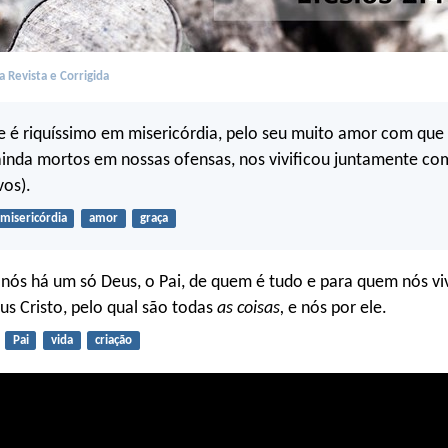
 Revista e Corrigida
e é riquíssimo em misericórdia, pelo seu muito amor com que
inda mortos em nossas ofensas, nos vivificou juntamente com
vos).
misericórdia
amor
graça
 nós há um só Deus, o Pai, de quem é tudo e para quem nós v
sus Cristo, pelo qual são todas
as coisas,
e nós por ele.
Pai
vida
criação