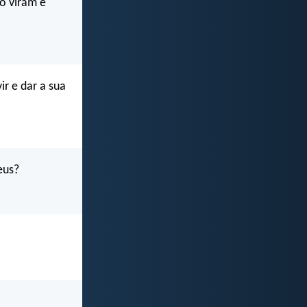
o viram e
r e dar a sua
eus?