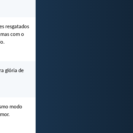
tes resgatados
, mas com o
do.
a glória de
mesmo modo
amor.