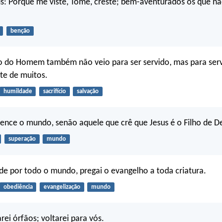
us: Porque me viste, Tomé, creste; bem-aventurados os que nã
benção
o do Homem também não veio para ser servido, mas para servi
te de muitos.
humildade
sacrifício
salvação
nce o mundo, senão aquele que crê que Jesus é o Filho de D
superação
mundo
 Ide por todo o mundo, pregai o evangelho a toda criatura.
obediência
evangelização
mundo
rei órfãos; voltarei para vós.