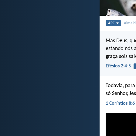
ARC
Almeida
Mas Deus, qu
estando nós a
graça sois sal
Efésios 2:4-5
Todavia, para
só Senhor, Je
1 Coríntios 8:6