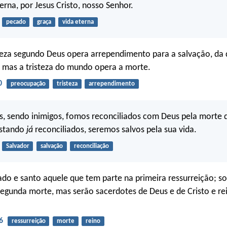
erna, por Jesus Cristo, nosso Senhor.
pecado
graça
vida eterna
teza segundo Deus opera arrependimento para a salvação, da
 mas a tristeza do mundo opera a morte.
0
preocupação
tristeza
arrependimento
s, sendo inimigos, fomos reconciliados com Deus pela morte d
estando
já
reconciliados, seremos salvos pela sua vida.
Salvador
salvação
reconciliação
o e santo aquele que tem parte na primeira ressurreição; so
egunda morte, mas serão sacerdotes de Deus e de Cristo e r
6
ressurreição
morte
reino