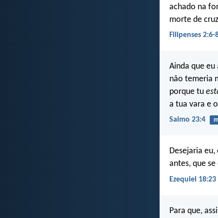
achado na fo
morte de cruz
Filipenses 2:6-
Ainda que eu 
não temeria 
porque tu
est
a tua vara e 
Salmo 23:4
m
Desejaria eu,
antes, que se
Ezequiel 18:23
Para que, ass