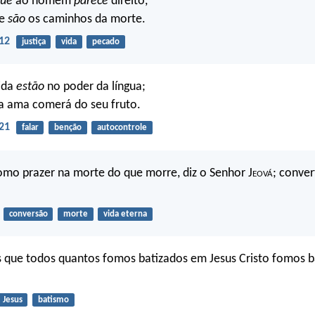
ue
ao homem
parece
direito,
le
são
os caminhos da morte.
12
justiça
vida
pecado
ida
estão
no poder da língua;
a ama comerá do seu fruto.
21
falar
benção
autocontrole
mo prazer na morte do que morre, diz o Senhor J
eová
; conver
conversão
morte
vida eterna
 que todos quantos fomos batizados em Jesus Cristo fomos b
Jesus
batismo