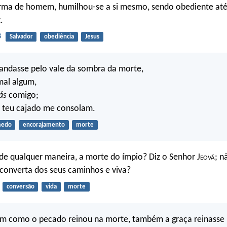
rma de homem, humilhou-se a si mesmo, sendo obediente até
.
8
Salvador
obediência
Jesus
andasse pelo vale da sombra da morte,
mal algum,
ás
comigo;
o teu cajado me consolam.
edo
encorajamento
morte
 de qualquer maneira, a morte do ímpio? Diz o Senhor J
eová
; n
 converta dos seus caminhos e viva?
conversão
vida
morte
im como o pecado reinou na morte, também a graça reinasse p