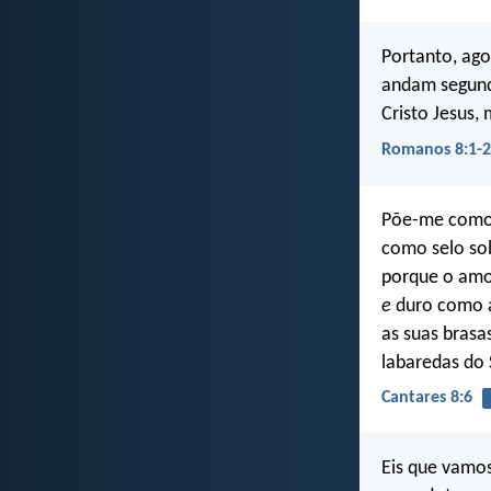
Portanto, ag
andam segundo
Cristo Jesus,
Romanos 8:1-2
Põe-me como 
como selo sob
porque o am
e
duro como a
as suas brasa
labaredas do 
Cantares 8:6
Eis que vamos