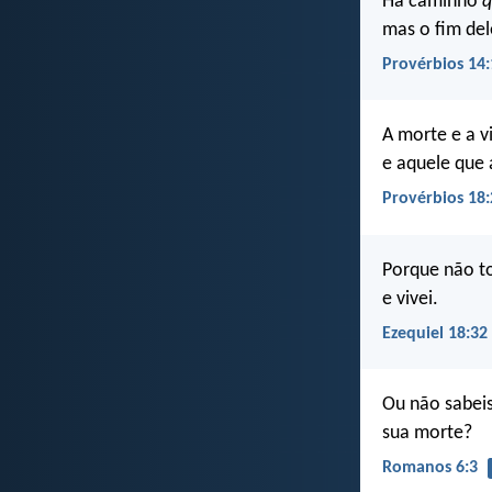
Há caminho
q
mas o fim de
Provérbios 14:
A morte e a v
e aquele que 
Provérbios 18:
Porque não to
e vivei.
Ezequiel 18:32
Ou não sabeis
sua morte?
Romanos 6:3