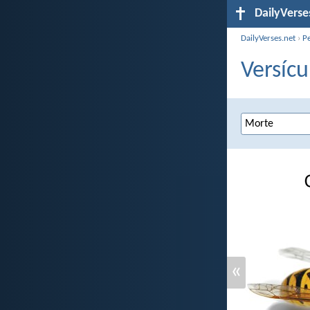
DailyVerse
DailyVerses.net
›
P
Versícu
«