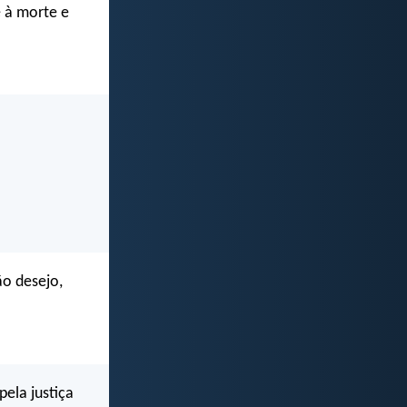
 à morte e
ão desejo,
ela justiça