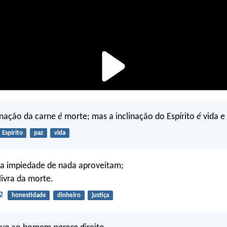
inação da carne
é
morte; mas a inclinação do Espírito
é
vida e
Espírito
paz
vida
da impiedade de nada aproveitam;
livra da morte.
2
honestidade
dinheiro
justiça