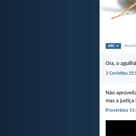
ARC
Almeida
Ora, o aguilh
1 Coríntios 15:
Não aproveita
mas a justiça 
Provérbios 11: