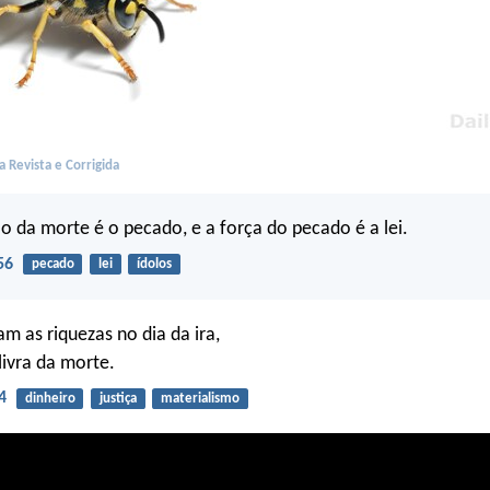
 Revista e Corrigida
ão da morte é o pecado, e a força do pecado é a lei.
56
pecado
lei
ídolos
m as riquezas no dia da ira,
livra da morte.
4
dinheiro
justiça
materialismo