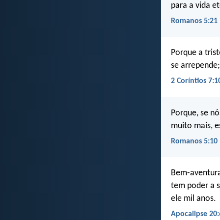
para a vida et
Romanos 5:21
Porque a tris
se arrepende;
2 Coríntios 7:1
Porque, se nó
muito mais, 
Romanos 5:10
Bem-aventurad
tem poder a s
ele mil anos.
Apocalipse 20: