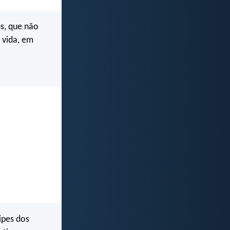
s, que não
 vida, em
ipes dos