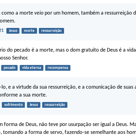
m como a morte
veio
por um homem, também a ressurreição d
homem.
21
Jesus
morte
ressurreição
rio do pecado é a morte, mas o dom gratuito de Deus é a vida
 nosso Senhor.
pecado
vida eterna
recompensa
lo, e a virtude da sua ressurreição, e a comunicação de suas a
conforme a sua morte.
sofrimento
Jesus
ressurreição
 forma de Deus, não teve por usurpação ser igual a Deus. Ma
o, tomando a forma de servo, fazendo-se semelhante aos hom