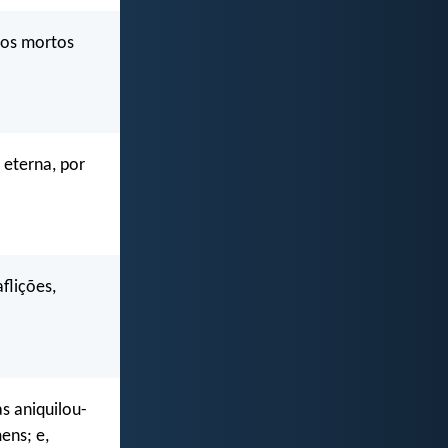
os mortos
 eterna, por
flições,
s aniquilou-
ens; e,