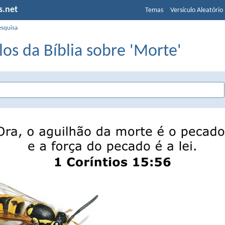
s.net
Temas
Versículo Aleatório
esquisa
los da Bíblia sobre 'Morte'