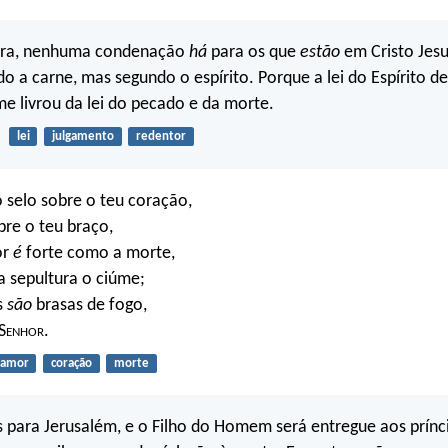
ora, nenhuma condenação
há
para os que
estão
em Cristo Jesu
 a carne, mas segundo o espírito. Porque a lei do Espírito de
 me livrou da lei do pecado e da morte.
lei
julgamento
redentor
selo sobre o teu coração,
re o teu braço,
or
é
forte como a morte,
 sepultura o ciúme;
s
são
brasas de fogo,
S
enhor
.
amor
coração
morte
 para Jerusalém, e o Filho do Homem será entregue aos prínc