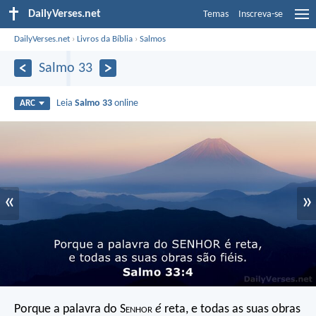
DailyVerses.net
Temas
Inscreva-se
DailyVerses.net
›
Livros da Bíblia
›
Salmos
Salmo 33
Leia
Salmo 33
online
ARC
«
»
Porque a palavra do S
enhor
é
reta,
e todas as suas obras