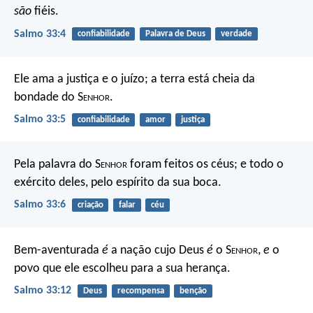
são
fiéis.
Salmo 33:4
confiabilidade
Palavra de Deus
verdade
Ele ama a justiça e o juízo;
a terra está cheia da
bondade do S
enhor
.
Salmo 33:5
confiabilidade
amor
justiça
Pela palavra do S
enhor
foram feitos os céus;
e todo o
exército deles, pelo espírito da sua boca.
Salmo 33:6
criação
falar
céu
Bem-aventurada
é
a nação cujo Deus
é
o S
enhor
,
e
o
povo que ele escolheu para a sua herança.
Salmo 33:12
Deus
recompensa
benção