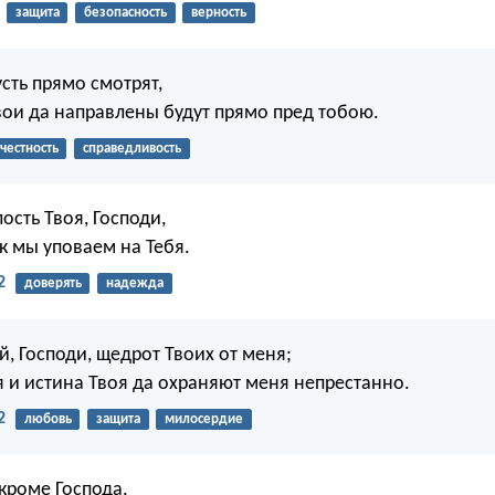
защита
безопасность
верность
усть прямо смотрят,
вои да направлены будут прямо пред тобою.
честность
справедливость
ость Твоя, Господи,
к мы уповаем на Тебя.
2
доверять
надежда
, Господи, щедрот Твоих от меня;
я и истина Твоя да охраняют меня непрестанно.
2
любовь
защита
милосердие
 кроме Господа,