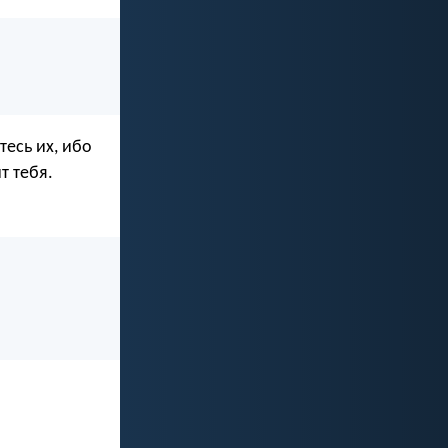
тесь их, ибо
т тебя.