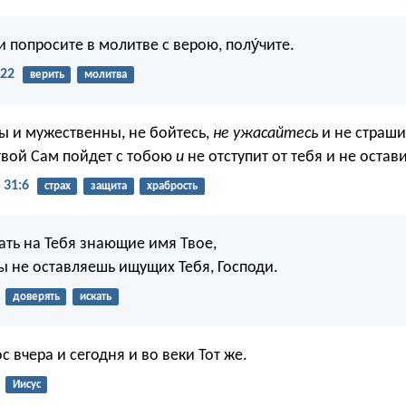
ни попросите в молитве с верою, полу́чите.
:22
верить
молитва
ды и мужественны, не бойтесь,
не ужасайтесь
и не страши
 твой Сам пойдет с тобою
и
не отступит от тебя и не остави
 31:6
страх
защита
храбрость
ать на Тебя знающие имя Твое,
ы не оставляешь ищущих Тебя, Господи.
доверять
искать
с вчера и сегодня и во веки Тот же.
Иисус