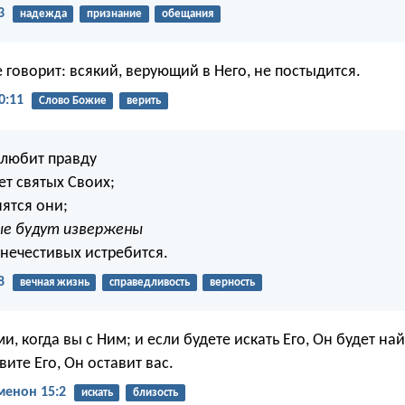
3
надежда
признание
обещания
говорит: всякий, верующий в Него, не постыдится.
0:11
Слово Божие
верить
 любит правду
ет святых Своих;
ятся они;
ые будут извержены
 нечестивых истребится.
8
вечная жизнь
справедливость
верность
ми, когда вы с Ним; и если будете искать Его, Он будет на
вите Его, Он оставит вас.
менон 15:2
искать
близость