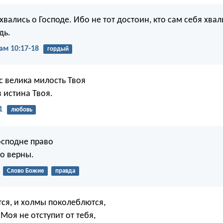
вались о Господе. Ибо не тот достоин, кто сам себя хвали
дь.
ам 10:17-18
гордый
с велика милость Твоя
 истина Твоя.
1
любовь
осподне право
го верны.
Слово Божие
правда
тся, и холмы поколеблются,
Моя не отступит от тебя,