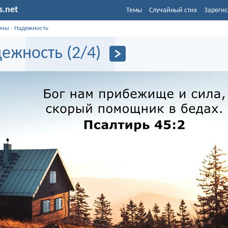
s.net
Темы
Случайный стих
Зарегис
емы
›
Надежность
ежность (2/4)