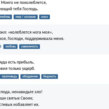
а Моего не поколеблется,
ующий тебя Господь.
любовь
мир / согласие
союз
рил: «колеблется нога моя»,
воя, Господи, поддерживала меня.
8
любовь
зависимость
руда есть прибыль,
овия только ущерб.
проповедь
ободрение
бедность
пода, ненавидьте зло!
уши святых Своих;
стивых избавляет их.