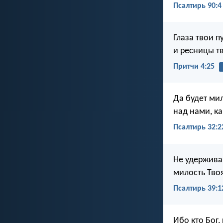
Псалтирь 90:4
Глаза твои п
и ресницы т
Притчи 4:25
Да будет мил
над нами, ка
Псалтирь 32:2
Не удерживай
милость Тво
Псалтирь 39:1
Ибо кто Бог,