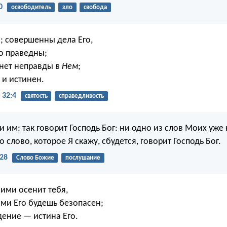
0
освободитель
зло
свобода
; совершенны дела Его,
го праведны;
и нет неправды
в Нем
;
 и истинен.
 32:4
святость
справедливость
 им: так говорит Господь Бог: ни одно из слов Моих уже 
о слово, которое Я скажу, сбудется, говорит Господь Бог.
28
Слово Божие
послушание
ими осенит тебя,
ями Его будешь безопасен;
дение — истина Его.