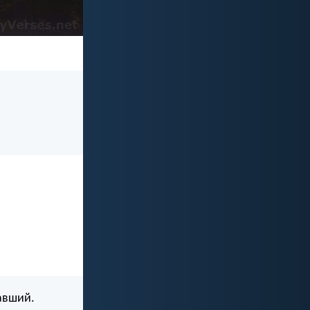
авший.