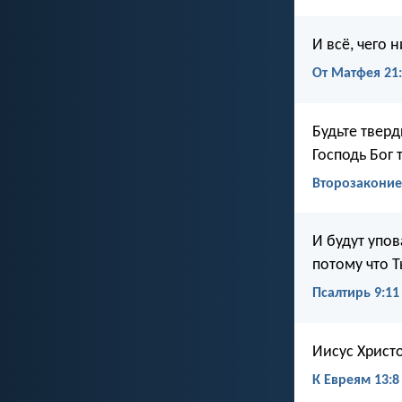
И всё, чего 
От Матфея 21
Будьте твер
Господь Бог
Второзаконие
И будут упов
потому что Т
Псалтирь 9:11
Иисус Христо
К Евреям 13:8