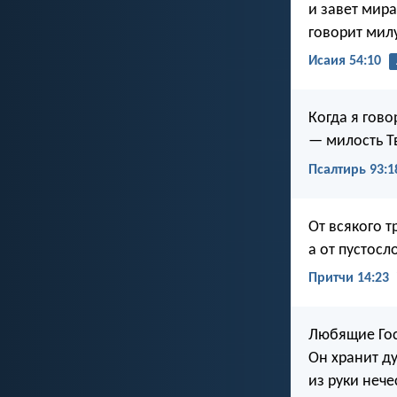
и завет мир
говорит мил
Исаия 54:10
Когда я гово
— милость Т
Псалтирь 93:1
От всякого т
а от пустосл
Притчи 14:23
Любящие Гос
Он хранит д
из руки нече