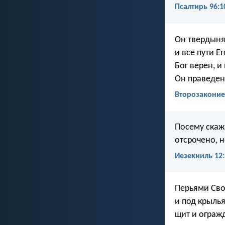
Псалтирь 96:1
Он твердыня
и все пути Е
Бог верен, 
Он праведен
Второзаконие
Посему скажи
отсрочено, н
Иезекииль 12:
Перьями Сво
и под крыль
щит и ограж