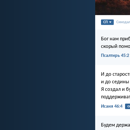
СП
Синода
Бог нам при
скорый помо
Псалтирь 45:2
И до старост
и до седины
Я создал и б
поддерживат
Исаия 46:4
с
Будем держа