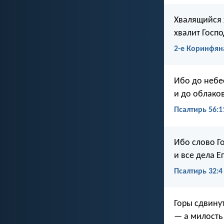
Хвалящийся х
хвалит Госпо
2-е Коринфян
Ибо до небе
и до облаков
Псалтирь 56:1
Ибо слово Г
и все дела Е
Псалтирь 32:4
Горы сдвину
— а милость 