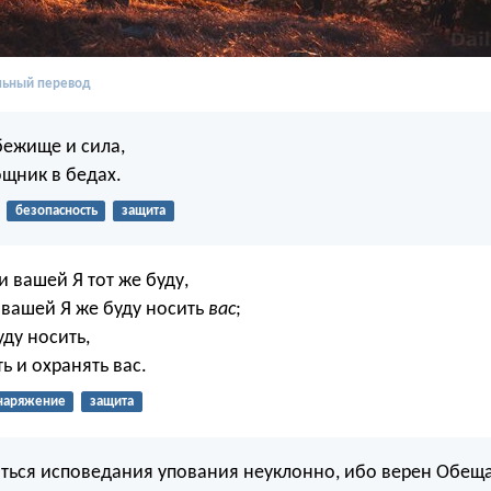
льный перевод
бежище и сила,
щник в бедах.
безопасность
защита
и вашей Я тот же буду,
 вашей Я же буду носить
вас
;
уду носить,
ь и охранять вас.
наряжение
защита
ться исповедания упования неуклонно, ибо верен Обещ