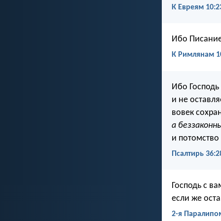
К Евреям 10:2
Ибо Писание 
К Римлянам 1
Ибо Господь
и не оставля
вовек сохран
а беззаконн
и потомство
Псалтирь 36:2
Господь с ва
если же оста
2-я Паралипо