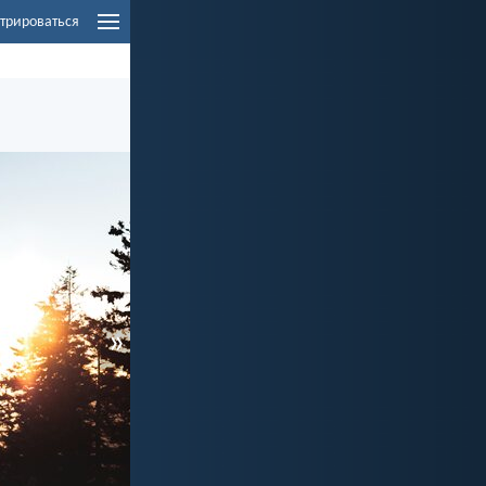
трироваться
»