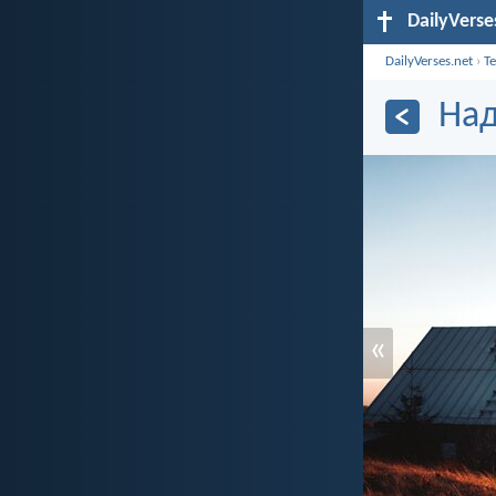
DailyVerse
DailyVerses.net
›
Т
Над
«