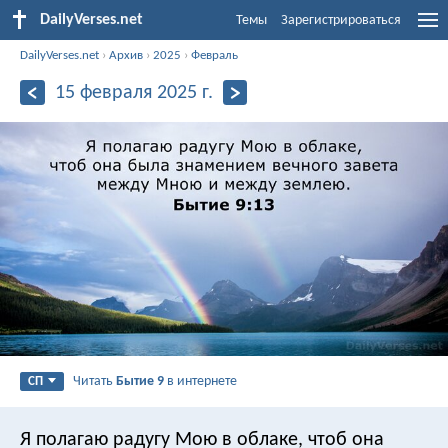
DailyVerses.net
Темы
Зарегистрироваться
DailyVerses.net
›
Архив
›
2025
›
Февраль
15 февраля 2025 г.
Читать
Бытие 9
в интернете
СП
Я полагаю радугу Мою в облаке, чтоб она