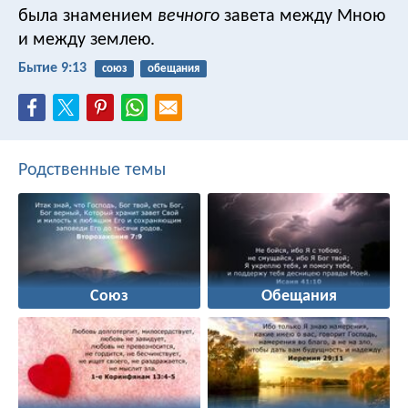
была знамением
вечного
завета между Мною
и между землею.
Бытие 9:13
союз
обещания
Родственные темы
Союз
Обещания