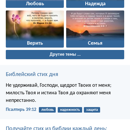
Любовь
Надежда
Верить
Семья
Другие темы ...
Библейский стих дня
Не удерживай, Господи, щедрот Твоих от меня;
милость Твоя и истина Твоя да охраняют меня
непрестанно.
Псалтирь 39:12
любовь
надежность
защита
Получайте стих из библии каждый день: