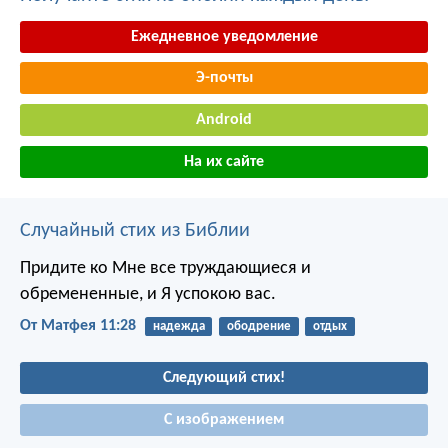
Ежедневное уведомление
Э-почты
Android
На их сайте
Случайный стих из Библии
Придите ко Мне все труждающиеся и
обремененные, и Я успокою вас.
От Матфея 11:28
надежда
ободрение
отдых
Следующий стих!
С изображением