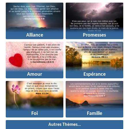
Alliance
Promesses
Amour
Espérance
Foi
Famille
Autres Thèmes...