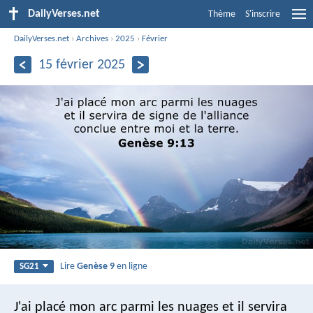
DailyVerses.net
Thème
S'inscrire
DailyVerses.net
›
Archives
›
2025
›
Février
15 février 2025
Lire
Genèse 9
en ligne
SG21
J'ai placé mon arc parmi les nuages et il servira