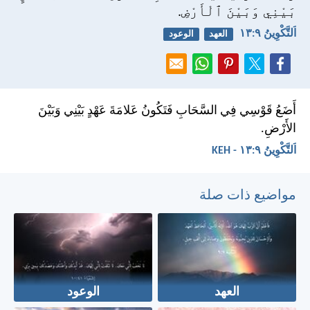
بَيْنِي وَبَيْنَ ٱلْأَرْضِ.
اَلتَّكْوِينُ ٩:‏١٣
العهد
الوعود
أَضَعُ قَوْسِي فِي السَّحَابِ فَتَكُونُ عَلامَةَ عَهْدٍ بَيْنِي وَبَيْنَ
الأَرْضِ.
اَلتَّكْوِينُ ٩:‏١٣ - KEH
مواضيع ذات صلة
العهد
الوعود