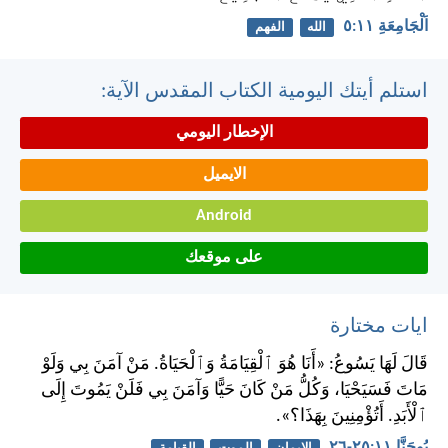
اَلْجَامِعَةِ ١١:‏٥
الله
الفهم
استلم أيتك اليومية الكتاب المقدس الآية:
الإخطار اليومي
الايميل
Android
على موقعك
ايات مختارة
قَالَ لَهَا يَسُوعُ: «أَنَا هُوَ ٱلْقِيَامَةُ وَٱلْحَيَاةُ. مَنْ آمَنَ بِي وَلَوْ
مَاتَ فَسَيَحْيَا، وَكُلُّ مَنْ كَانَ حَيًّا وَآمَنَ بِي فَلَنْ يَمُوتَ إِلَى
ٱلْأَبَدِ. أَتُؤْمِنِينَ بِهَذَا؟».