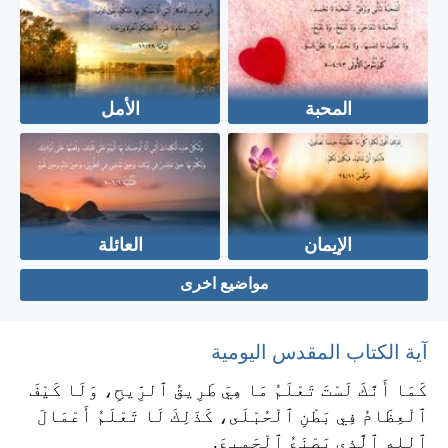
المحبة
الأمل
الإيمان
العائلة
مواضيع اخرى
آية الكتاب المقدس اليومية
كَمَا أَنَّكَ لَسْتَ تَعْلَمُ مَا هِيَ طَرِيقُ ٱلرِّيحِ، وَلَا كَيْفَ
ٱلْعِظَامُ فِي بَطْنِ ٱلْحُبْلَى، كَذَلِكَ لَا تَعْلَمُ أَعْمَالَ
ٱللهِ ٱلَّذِي يَصْنَعُ ٱلْجَمِيعَ.