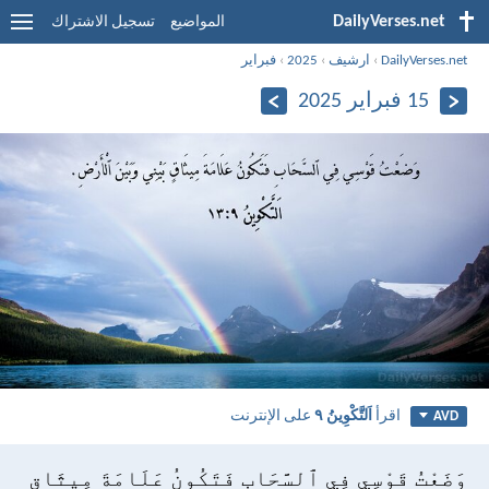
DailyVerses.net
المواضيع
تسجيل الاشتراك
DailyVerses.net
›
ارشيف
›
2025
›
فبراير
15 فبراير 2025
اقرأ
اَلتَّكْوِينُ ٩
على الإنترنت
AVD
وَضَعْتُ قَوْسِي فِي ٱلسَّحَابِ فَتَكُونُ عَلَامَةَ مِيثَاقٍ