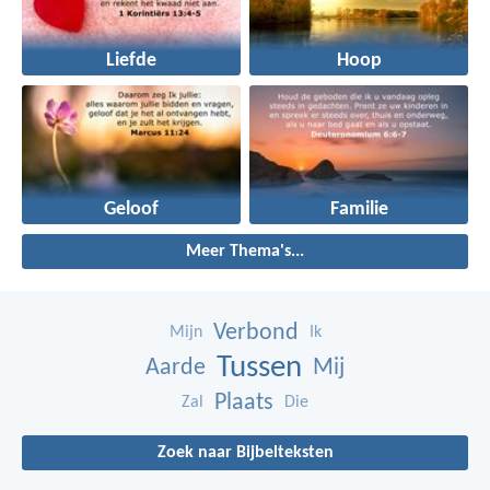
Liefde
Hoop
Geloof
Familie
Meer Thema's...
Verbond
Mijn
Ik
Tussen
Aarde
Mij
Plaats
Zal
Die
Zoek naar Bijbelteksten