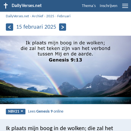
DailyVerses.net
Thema's
Inschrijven
DailyVerses.net
›
Archief
›
2025
›
Februari
15 februari 2025
Lees
Genesis 9
online
NBV21
Ik plaats mijn boog in de wolken; die zal het